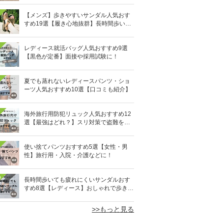
【メンズ】歩きやすいサンダル人気おす
すめ19選【履き心地抜群】長時間歩いて
も疲れないのはどれ？
レディース就活バッグ人気おすすめ9選
【黒色が定番】面接や採用試験に！
夏でも蒸れないレディースパンツ・ショ
ーツ人気おすすめ10選【口コミも紹介】
海外旅行用防犯リュック人気おすすめ12
選【最強はどれ？】スリ対策で盗難を防
ぐ！
使い捨てパンツおすすめ5選【女性・男
性】旅行用・入院・介護などに！
0
長時間歩いても疲れにくいサンダルおす
すめ8選【レディース】おしゃれで歩きや
すい！
>>もっと見る