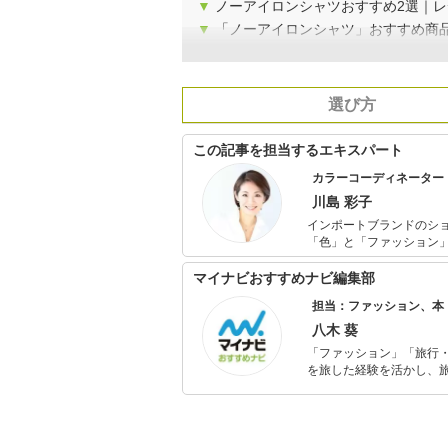
▼
ノーアイロンシャツおすすめ2選｜
▼
「ノーアイロンシャツ」おすすめ商
選び方
この記事を担当するエキスパート
カラーコーディネーター
川島 彩子
インポートブランドのシ
「色」と「ファッション」について専門的に学
業、地方自治体等が主催
には、自分に似合いT・P・O
マイナビおすすめナビ編集部
ションに限らず、すべての
担当：ファッション、本
ント”の資格を習得し、
ネートセミナーを実施し
八木 葵
ている。
「ファッション」「旅行・
を旅した経験を活かし、
ョップでの販売経験もあ
を提案します。本や映画
ではそんな視点から選ん