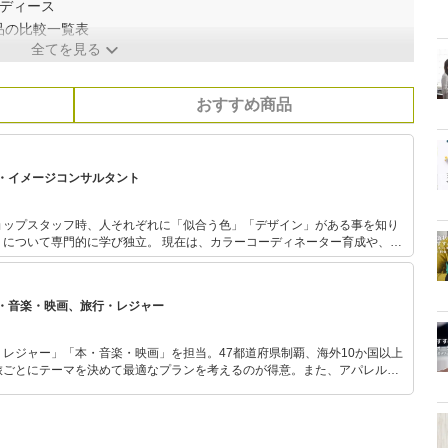
レディース
品の比較一覧表
全てを見る
おすすめ商品
・イメージコンサルタント
ョップスタッフ時、人それぞれに「似合う色」「デザイン」がある事を知り
び独立。 現在は、カラーコーディネーター育成や、企
するファッションセミナーやショップスタッフへの研修を多数行い、受講者
にあったアイテムを選べるようになった、と定評がある。 また、ファッ
アイテムに「色」がある事から、 “整理収納アドバイザー” “照明コンサルタ
・音楽・映画、旅行・レジャー
住宅展示場やインテリアメーカーショールーム等でインテリアカラーコーディ
、暮らしをより豊かに快適にする「空間カラーコーディネート」も人気を得
レジャー」「本・音楽・映画」を担当。47都道府県制覇、海外10か国以上
旅ごとにテーマを決めて最適なプランを考えるのが得意。また、アパレルシ
り。誰でも手軽に楽しめるプチプラとトレンドを取り入れたコーディネート
から受けたインスピレーションを日常や仕事に活かすことを大切にし、記事
だおすすめ作品やアイテムを紹介します。