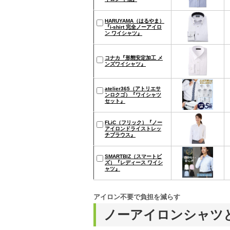
HARUYAMA（はるやま）
『i-shirt 完全ノーアイロ
ン ワイシャツ』
コナカ『形態安定加工 メ
ンズワイシャツ』
atelier365（アトリエサ
ンロクゴ）『ワイシャツ
セット』
FLiC（フリック）『ノー
アイロンドライストレッ
チブラウス』
SMARTBIZ（スマートビ
ズ）『レディース ワイシ
ャツ』
アイロン不要で負担を減らす
ノーアイロンシャツ