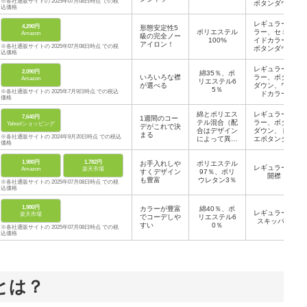
※各社通販サイトの 2025年07月08日時点 での税
ボタンダウン
込価格
レギュラーカ
4,290円
形態安定性5
ポリエステル
ラー、セミワ
Amazon
級の完全ノー
100%
イドカラー、
アイロン！
※各社通販サイトの 2025年07月08日時点 での税
ボタンダウン
込価格
など
レギュラーカ
2,090円
綿35％、ポ
いろいろな襟
ラー、ボタン
Amazon
リエステル6
が選べる
ダウン、ワイ
5％
※各社通販サイトの 2025年7月9日時点 での税込
ドカラー
価格
綿とポリエス
レギュラーカ
7,640円
1週間のコー
テル混合（配
ラー、ボタン
Yahoo!ショッピング
デがこれで決
合はデザイン
ダウン、ドゥ
まる
※各社通販サイトの 2024年9月20日時点 での税込
によって異な
エボタンダウ
価格
る）
ンなど
1,980円
1,782円
お手入れしや
ポリエステル
レギュラー、
Amazon
楽天市場
すくデザイン
97％、ポリ
開襟
も豊富
ウレタン3％
※各社通販サイトの 2025年07月08日時点 での税
込価格
1,980円
カラーが豊富
綿40％、ポ
レギュラー、
楽天市場
でコーデしや
リエステル6
スキッパー
すい
0％
※各社通販サイトの 2025年07月08日時点 での税
込価格
とは？