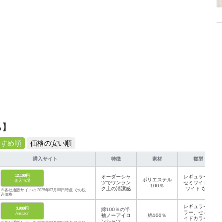
ら】
すすめ順
価格の安い順
購入サイト
特徴
素材
襟型
12,100円
オーダーシャ
レギュラー、
ポリエステル
楽天市場
ツでワンラン
セミワイド、
100％
ク上の清潔感
ワイド など
※各社通販サイトの 2025年07月08日時点 での税
込価格
レギュラーカ
3,980円
綿100％の半
ラー、セミワ
Amazon
袖ノーアイロ
綿100％
イドカラー、
ンシャツ