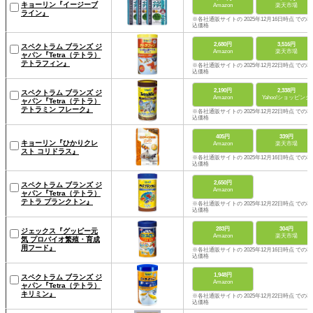
キョーリン『イージーブ
Amazon
楽天市場
ライン』
※各社通販サイトの 2025年12月16日時点 での税
込価格
2,680円
3,516円
スペクトラム ブランズ ジ
Amazon
楽天市場
ャパン『Tetra（テトラ）
テトラフィン』
※各社通販サイトの 2025年12月22日時点 での税
込価格
2,190円
2,338円
スペクトラム ブランズ ジ
Amazon
Yahoo!ショッピング
ャパン『Tetra（テトラ）
テトラミン フレーク』
※各社通販サイトの 2025年12月22日時点 での税
込価格
405円
339円
キョーリン『ひかりクレ
Amazon
楽天市場
スト コリドラス』
※各社通販サイトの 2025年12月16日時点 での税
込価格
2,650円
スペクトラム ブランズ ジ
Amazon
ャパン『Tetra（テトラ）
テトラ プランクトン』
※各社通販サイトの 2025年12月22日時点 での税
込価格
283円
304円
ジェックス『グッピー元
Amazon
楽天市場
気 プロバイオ繁殖・育成
用フード』
※各社通販サイトの 2025年12月16日時点 での税
込価格
1,948円
スペクトラム ブランズ ジ
Amazon
ャパン『Tetra（テトラ）
キリミン』
※各社通販サイトの 2025年12月22日時点 での税
込価格