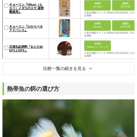
410円
600円
キョーリン『Hikari（ヒ
Amazon
楽天市場
カリ）メダカのエサ 産卵
繁殖用』
※各社通販サイトの 2025年12月16日時点 での税
込価格
270円
550円
キョーリン『ひかりベタ
Amazon
楽天市場
アドバンス』
※各社通販サイトの 2025年12月16日時点 での税
込価格
377円
日清丸紅飼料『おとひめ
Yahoo!ショッピング
EP1とEP2』
※各社通販サイトの 2025年12月22日時点 での税
込価格
比較一覧の続きを見る
熱帯魚の餌の選び方