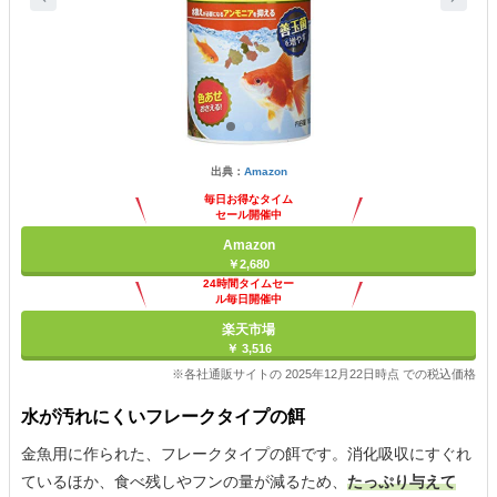
出典：
Amazon
毎日お得なタイム
セール開催中
Amazon
￥2,680
24時間タイムセー
ル毎日開催中
楽天市場
￥ 3,516
※各社通販サイトの 2025年12月22日時点 での税込価格
水が汚れにくいフレークタイプの餌
金魚用に作られた、フレークタイプの餌です。消化吸収にすぐれ
ているほか、食べ残しやフンの量が減るため、
たっぷり与えて