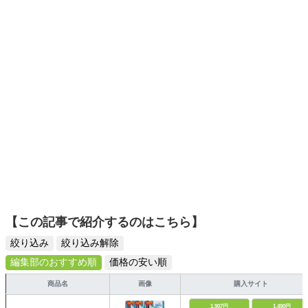
ス・愛玩動物飼養管理士2級・ビオトープ計画管理士2級・
ーツ選びに自信あり。鋭い目線で商品を見極め、少しでも
ビオトープ施工管理士2級。著書「水草水槽のススメ」
日々の生活が豊かになるものを紹介します。
【この記事で紹介するのはこちら】
絞り込み
絞り込み解除
編集部のおすすめ順
価格の安い順
商品名
画像
購入サイト
1,907円
1,490円