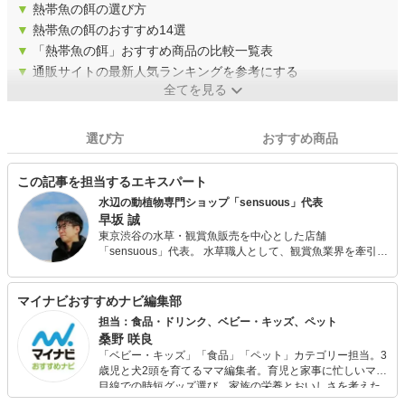
▼
熱帯魚の餌の選び方
▼
熱帯魚の餌のおすすめ14選
▼
「熱帯魚の餌」おすすめ商品の比較一覧表
▼
通販サイトの最新人気ランキングを参考にする
全てを見る
選び方
おすすめ商品
この記事を担当するエキスパート
水辺の動植物専門ショップ「sensuous」代表
早坂 誠
東京渋谷の水草・観賞魚販売を中心とした店舗
「sensuous」代表。 水草職人として、観賞魚業界を牽引す
るパイオニア的存在の一人。 独立後の2001年より水草を用
いた作品を専門誌やインテリア誌に数多く発表しており、
朝の連続テレビ小説「あまちゃん」に登場した海女カフェ
マイナビおすすめナビ編集部
水槽を始め多くのテレビ番組セットや企画展、各イベント
担当：食品・ドリンク、ベビー・キッズ、ペット
などでアクアリウム作品を手掛けている。 2016年6~7月に
桑野 咲良
はEテレ「アクアリウムとテラリウム」の講師での出演、
「ベビー・キッズ」「食品」「ペット」カテゴリー担当。3
2017年・18年では水草と観賞魚の企画展「グリーンアクア
歳児と犬2頭を育てるママ編集者。育児と家事に忙しいママ
リウム展」でのディレクションを担当する。 都内専門学校
目線での時短グッズ選び、家族の栄養とおいしさを考えた
（アクアリスト専攻）講師。観賞魚飼育管理士アドバン
食品選び、束の間のリラックスタイムを楽しむためのスイ