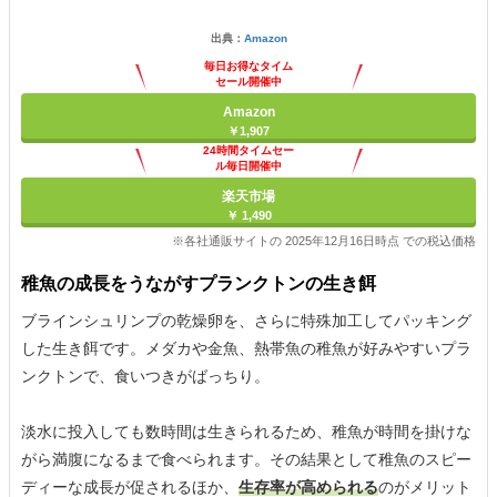
出典：
Amazon
毎日お得なタイム
セール開催中
Amazon
￥1,907
24時間タイムセー
ル毎日開催中
楽天市場
￥ 1,490
※各社通販サイトの 2025年12月16日時点 での税込価格
稚魚の成長をうながすプランクトンの生き餌
ブラインシュリンプの乾燥卵を、さらに特殊加工してパッキング
した生き餌です。メダカや金魚、熱帯魚の稚魚が好みやすいプラ
ンクトンで、食いつきがばっちり。
淡水に投入しても数時間は生きられるため、稚魚が時間を掛けな
がら満腹になるまで食べられます。その結果として稚魚のスピー
ディーな成長が促されるほか、
生存率が高められる
のがメリット