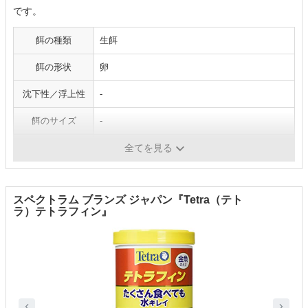
です。
餌の種類
生餌
餌の形状
卵
沈下性／浮上性
-
餌のサイズ
-
対象魚
メダカ、金魚、熱帯魚などの稚魚
全てを見る
スペクトラム ブランズ ジャパン『Tetra（テト
ラ）テトラフィン』