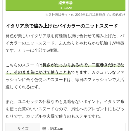
楽天市場
￥ 6,820
※各社通販サイトの 2024年11月11日時点 での税込価格
イタリア糸で編み上げたバイカラーのニットスヌード
発色が美しいイタリア糸を何種類も掛け合わせて編み上げた、バ
イカラーのニットスヌード。ふんわりとやわらかな肌触りが特徴
です。カラーは全部で5種類。
こちらのスヌードは
長さがたっぷりあるので、二重巻きだけでな
く、そのまま首にかけて使うことも
できます。カジュアルなファ
ッションに合う色使いのスヌードは、毎日のファッションで大活
躍してくれるはず。
また、ユニセックス仕様なのも見逃せないポイント。イタリア糸
を使った質のいいスヌードなので、男性へのプレゼントにもぴっ
たりです。カップルや夫婦で使うのもステキですね。
サイズ
幅：約31cm