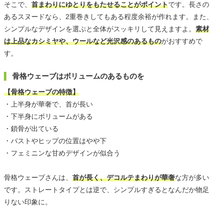
そこで、
首まわりにゆとりをもたせることがポイント
です。長さの
あるスヌードなら、2重巻きしてもある程度余裕が作れます。また、
シンプルなデザインを選ぶと全体がスッキリして見えますよ。
素材
は上品なカシミヤや、ウールなど光沢感のあるもの
がおすすめで
す。
骨格ウェーブはボリュームのあるものを
【骨格ウェーブの特徴】
・上半身が華奢で、首が長い
・下半身にボリュームがある
・鎖骨が出ている
・バストやヒップの位置はやや下
・フェミニンな甘めデザインが似合う
骨格ウェーブさんは、
首が長く、デコルテまわりが華奢
な方が多い
です。ストレートタイプとは逆で、シンプルすぎるとなんだか物足
りない印象に。