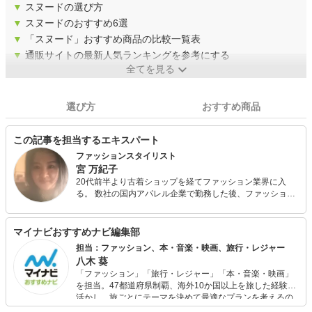
▼
スヌードの選び方
▼
スヌードのおすすめ6選
▼
「スヌード」おすすめ商品の比較一覧表
▼
通販サイトの最新人気ランキングを参考にする
全てを見る
選び方
おすすめ商品
この記事を担当するエキスパート
ファッションスタイリスト
宮 万紀子
20代前半より古着ショップを経てファッション業界に入
る。 数社の国内アパレル企業で勤務した後、ファッション
スタイリストに転身。 タレントのテレビ出演時のスタイリ
ングや広告、CMのスタイリングを数多く手掛ける。 現在
は商業ファッションスタイリストと一般の方のコーディネ
マイナビおすすめナビ編集部
ートをするパーソナルスタイリストとを兼務している。
担当：ファッション、本・音楽・映画、旅行・レジャー
八木 葵
「ファッション」「旅行・レジャー」「本・音楽・映画」
を担当。47都道府県制覇、海外10か国以上を旅した経験を
活かし、旅ごとにテーマを決めて最適なプランを考えるの
が得意。また、アパレルショップでの販売経験もあり。誰