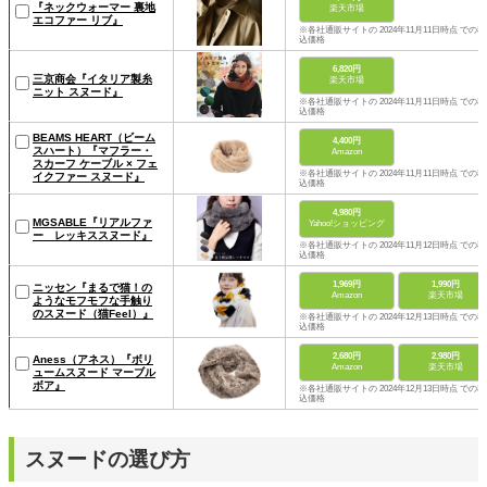
『ネックウォーマー 裏地
楽天市場
エコファー リブ』
※各社通販サイトの 2024年11月11日時点 での税
込価格
6,820円
三京商会『イタリア製糸
楽天市場
ニット スヌード』
※各社通販サイトの 2024年11月11日時点 での税
込価格
BEAMS HEART（ビーム
4,400円
スハート）『マフラー・
Amazon
スカーフ ケーブル × フェ
※各社通販サイトの 2024年11月11日時点 での税
イクファー スヌード』
込価格
4,980円
MGSABLE『リアルファ
Yahoo!ショッピング
ー レッキススヌード』
※各社通販サイトの 2024年11月12日時点 での税
込価格
1,969円
1,990円
ニッセン『まるで猫！の
Amazon
楽天市場
ようなモフモフな手触り
のスヌード（猫Feel）』
※各社通販サイトの 2024年12月13日時点 での税
込価格
2,680円
2,980円
Aness（アネス）『ボリ
Amazon
楽天市場
ュームスヌード マーブル
ボア』
※各社通販サイトの 2024年12月13日時点 での税
込価格
スヌードの選び方