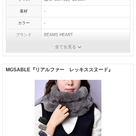
素材
-
カラー
-
ブランド
BEAMS HEART
原産国
中国製
全てを見る
MGSABLE『リアルファー レッキススヌード』