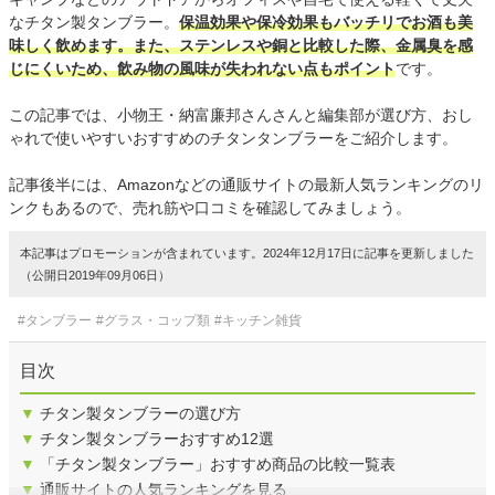
なチタン製タンブラー。
保温効果や保冷効果もバッチリでお酒も美
味しく飲めます。また、ステンレスや銅と比較した際、金属臭を感
じにくいため、飲み物の風味が失われない点もポイント
です。
この記事では、小物王・納富廉邦さんさんと編集部が選び方、おし
ゃれで使いやすいおすすめのチタンタンブラーをご紹介します。
記事後半には、Amazonなどの通販サイトの最新人気ランキングのリ
ンクもあるので、売れ筋や口コミを確認してみましょう。
本記事はプロモーションが含まれています。2024年12月17日に記事を更新しました
（公開日2019年09月06日）
#タンブラー
#グラス・コップ類
#キッチン雑貨
目次
▼
チタン製タンブラーの選び方
▼
チタン製タンブラーおすすめ12選
▼
「チタン製タンブラー」おすすめ商品の比較一覧表
▼
通販サイトの人気ランキングを見る