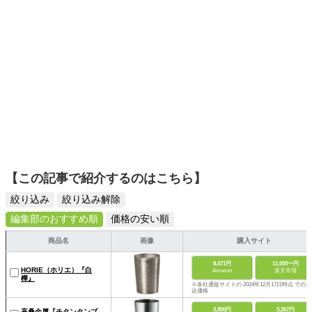
【この記事で紹介するのはこちら】
絞り込み
絞り込み解除
編集部のおすすめ順
価格の安い順
商品名
画像
購入サイト
8,471円
11,000〜円
HORIE（ホリエ）『白
Amazon
楽天市場
樺』
※各社通販サイトの 2024年12月17日時点 での税
込価格
3,800円
3,267円
高桑金属『チタンタンブ