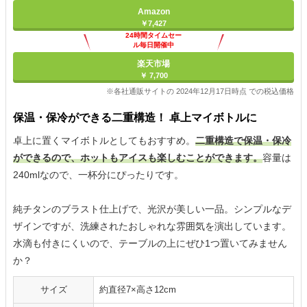
Amazon
￥7,427
24時間タイムセー
ル毎日開催中
楽天市場
￥ 7,700
※各社通販サイトの 2024年12月17日時点 での税込価格
保温・保冷ができる二重構造！ 卓上マイボトルに
卓上に置くマイボトルとしてもおすすめ。
二重構造で保温・保冷
ができるので、ホットもアイスも楽しむことができます。
容量は
240mlなので、一杯分にぴったりです。
純チタンのブラスト仕上げで、光沢が美しい一品。シンプルなデ
ザインですが、洗練されたおしゃれな雰囲気を演出しています。
水滴も付きにくいので、テーブルの上にぜひ1つ置いてみません
か？
サイズ
約直径7×高さ12cm