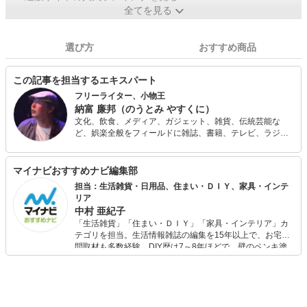
全てを見る
選び方
おすすめ商品
この記事を担当するエキスパート
フリーライター、小物王
納富 廉邦（のうとみ やすくに）
文化、飲食、メディア、ガジェット、雑貨、伝統芸能な
ど、娯楽全般をフィールドに雑誌、書籍、テレビ、ラジ
オ、講演などで活動する。 文具系、カバンなどの装身具、
お茶、やかん、ガジェット、小説、落語などに関する著書
もある。テレビ「マツコの知らない世界」ではボールペン
マイナビおすすめナビ編集部
の人、「嵐にしやがれ」ではシステム手帳の人として出
担当：生活雑貨・日用品、住まい・ＤＩＹ、家具・インテ
演。
リア
中村 亜紀子
「生活雑貨」「住まい・ＤＩＹ」「家具・インテリア」カ
テゴリを担当。生活情報雑誌の編集を15年以上で、お宅訪
問取材も多数経験。DIY歴は7～8年ほどで、壁のペンキ塗
りや壁紙チェンジなどもチャレンジ済み。初心者でもモノ
選びがしやすい記事をお届けします！