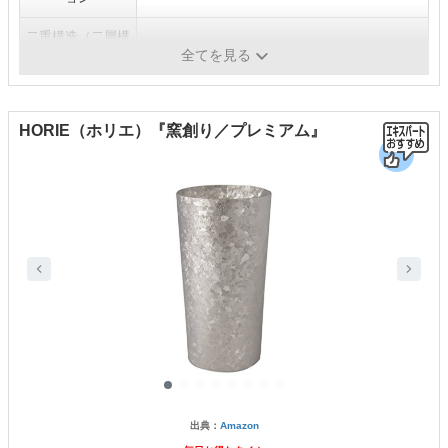
二重構造（二層構
〇
造）
全てを見る
HORIE（ホリエ）『窯創り／プレミアム』
出典：
Amazon