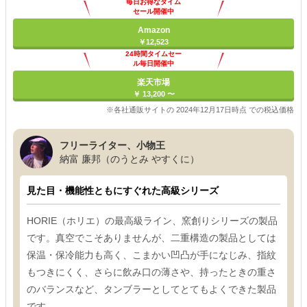
毎日お得なタイム
セール開催中
Amazon
￥12,523
24時間タイムセー
ル毎日開催中
楽天市場
￥ 13,200 〜
※各社通販サイトの 2024年12月17日時点 での税込価格
フリーライター、小物王
納富 廉邦（のうとみ やすくに）
見た目・機能性ともにすぐれた高級シリーズ
HORIE（ホリエ）の最高級ライン、窯創りシリーズの製品
です。真空でこそありませんが、二重構造の製品としては
保温・保冷能力も高く、こまかい凹凸が手になじみ、指紋
もつきにくく、さらに飲み口の薄さや、持ったときの重さ
のバランスなど、タンブラーとしてとてもよくできた製品
です。