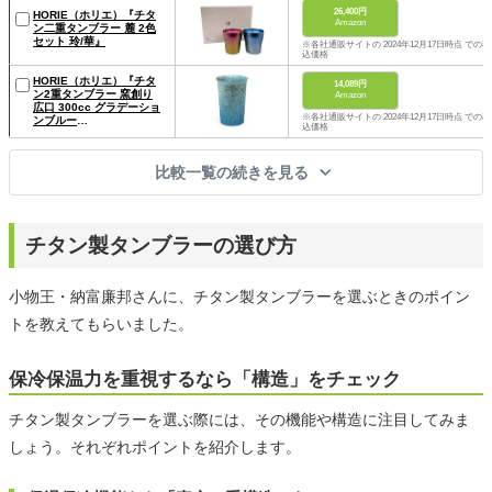
26,400円
HORIE（ホリエ）『チタ
Amazon
ン二重タンブラー 麓 2色
セット 玲/華』
※各社通販サイトの 2024年12月17日時点 での税
込価格
HORIE（ホリエ）『チタ
14,089円
ン2重タンブラー 窯創り
Amazon
広口 300cc グラデーショ
※各社通販サイトの 2024年12月17日時点 での税
ンブルー
込価格
（T13KM300GB）』
比較一覧の続きを見る
チタン製タンブラーの選び方
小物王・納富廉邦さんに、チタン製タンブラーを選ぶときのポイン
トを教えてもらいました。
保冷保温力を重視するなら「構造」をチェック
チタン製タンブラーを選ぶ際には、その機能や構造に注目してみま
しょう。それぞれポイントを紹介します。