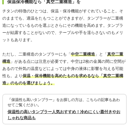
保温保冷機能なら「真空二重構造」を
チタンの特徴のひとつは、保温・保冷機能がすぐれていること。そ
のままでも、適温をたもつことができますが、タンブラーが二重構
造になっているものを選ぶとさらにその機能を高めます。タンブラ
ーが結露することがないので、テーブルや手を濡らさないのもメリ
ットもあります。
ただし、二重構造のタンブラーにも「
中空二重構造
」と「
真空二重
構造
」がある点には注意が必要です。中空は2枚の金属の間に空間が
あるので外気の温度などによっては中身の液体に影響を与える可能
性も。より
保温・保冷機能を高めたものを求めるなら「真空二重構
造」のものを選びましょう。
「保温性も高いタンブラー」をお探しの方は、こちらの記事もあわ
せてご覧ください。
保温性の高いタンブラー人気おすすめ！冷めにくい蓋付きやお
しゃれな商品も