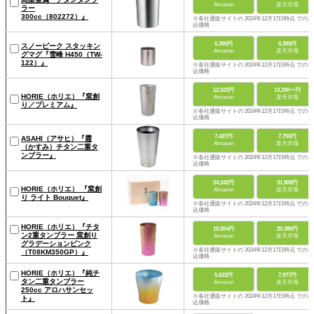
Amazon
楽天市場
ラー
300cc（802272）』
※各社通販サイトの 2024年12月17日時点 での税
込価格
5,390円
5,390円
スノーピーク スタッキン
Amazon
楽天市場
グマグ『雪峰 H450（TW-
122）』
※各社通販サイトの 2024年12月17日時点 での税
込価格
12,523円
13,200〜円
HORIE（ホリエ）『窯創
Amazon
楽天市場
り／プレミアム』
※各社通販サイトの 2024年12月17日時点 での税
込価格
7,427円
7,700円
ASAHI（アサヒ）『霞
Amazon
楽天市場
（かすみ）チタン二重タ
ンブラー』
※各社通販サイトの 2024年12月17日時点 での税
込価格
24,242円
31,808円
HORIE（ホリエ） 『窯創
Amazon
楽天市場
り ライト Bouquet』
※各社通販サイトの 2024年12月17日時点 での税
込価格
HORIE（ホリエ）『チタ
15,504円
20,380円
ン2重タンブラー 窯創り
Amazon
楽天市場
グラデーションピンク
※各社通販サイトの 2024年12月17日時点 での税
（T08KM350GP）』
込価格
HORIE（ホリエ）『純チ
5,622円
7,977円
タン二重タンブラー
Amazon
楽天市場
250cc アロハサンセッ
※各社通販サイトの 2024年12月17日時点 での税
ト』
込価格