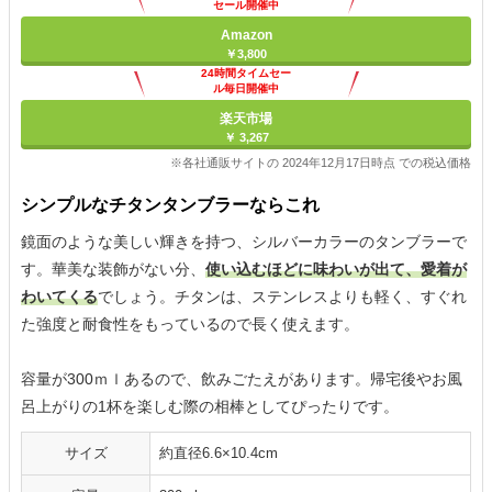
セール開催中
Amazon
￥3,800
24時間タイムセー
ル毎日開催中
楽天市場
￥ 3,267
※各社通販サイトの 2024年12月17日時点 での税込価格
シンプルなチタンタンブラーならこれ
鏡面のような美しい輝きを持つ、シルバーカラーのタンブラーで
す。華美な装飾がない分、
使い込むほどに味わいが出て、愛着が
わいてくる
でしょう。チタンは、ステンレスよりも軽く、すぐれ
た強度と耐食性をもっているので長く使えます。
容量が300ｍｌあるので、飲みごたえがあります。帰宅後やお風
呂上がりの1杯を楽しむ際の相棒としてぴったりです。
サイズ
約直径6.6×10.4cm