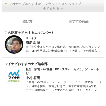
▼
LANケーブルおすすめ｜フラット・スリムタイプ
全てを見る
選び方
おすすめ商品
この記事を担当するエキスパート
ITライター
海老原 昭
大学在学中よりパソコン総合誌、Windowsプログラミング
誌、Mac専門誌の記者/編集者として活動し、その後輸入自
動車やカーナビ等のマニュアル翻訳/制作などを経て、フリ
ーランスとして現在に至る。 キャリアは25年目に突入。専
門はアップル製品だが、WindowsもAndroidも周辺機器も
マイナビおすすめナビ編集部
ソフトも等しく愛する何でも屋。
担当：家電・AV機器、PC・スマホ・カメラ、ゲーム・ホ
ビー
中村 宥磨
「家電・AV機器」「ゲーム・ホビー」「PC・スマホ・カメ
ラ」分野を担当。家電が好きで、週末に家電量販店で最新
モデルや機能をチェックするのが趣味。また、友人とゲー
ムを楽しみながら、新作タイトルやイベント情報もいち早
くキャッチ。記事を通して、生活の質を底上げしてくれる
スタイリッシュで使いやすい家電や、みんなで楽しめるゲ