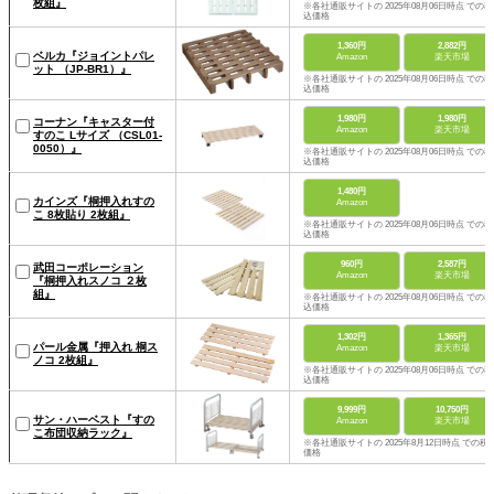
枚組』
※各社通販サイトの 2025年08月06日時点 での税
込価格
1,360円
2,882円
ベルカ『ジョイントパレ
Amazon
楽天市場
ット （JP-BR1）』
※各社通販サイトの 2025年08月06日時点 での税
込価格
1,980円
1,980円
コーナン『キャスター付
Amazon
楽天市場
すのこ Lサイズ （CSL01-
0050）』
※各社通販サイトの 2025年08月06日時点 での税
込価格
1,480円
カインズ『桐押入れすの
Amazon
こ 8枚貼り 2枚組』
※各社通販サイトの 2025年08月06日時点 での税
込価格
960円
2,587円
武田コーポレーション
Amazon
楽天市場
『桐押入れスノコ ２枚
組』
※各社通販サイトの 2025年08月06日時点 での税
込価格
1,302円
1,365円
パール金属『押入れ 桐ス
Amazon
楽天市場
ノコ 2枚組』
※各社通販サイトの 2025年08月06日時点 での税
込価格
9,999円
10,750円
サン・ハーベスト『すの
Amazon
楽天市場
こ布団収納ラック』
※各社通販サイトの 2025年8月12日時点 での税
価格