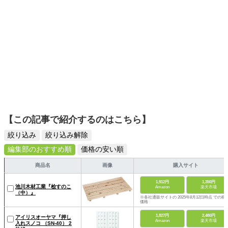
【この記事で紹介するのはこちら】
絞り込み
絞り込み解除
編集部のおすすめ順
価格の安い順
商品名
画像
購入サイト
1,912円
1,350円
池川木材工業『桧すのこ
Amazon
楽天市場
（中）』
※各社通販サイトの 2025年8月12日時点 での税
価格
1,827円
2,480円
アイリスオーヤマ『押し
Amazon
楽天市場
入れスノコ （SN-40） 2