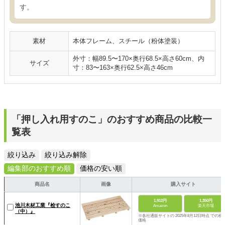
す。
素材
本体フレーム、スチール（粉体塗装）
外寸：幅89.5〜170×奥行68.5×高さ60cm、内
サイズ
寸：83〜163×奥行62.5×高さ46cm
「押し入れ用すのこ」のおすすめ商品の比較一
覧表
絞り込み
絞り込み解除
編集部のおすすめ順
価格の安い順
商品名
画像
購入サイト
1,912円
1,350円
池川木材工業『桧すのこ
Amazon
楽天市場
（中）』
※各社通販サイトの 2025年8月12日時点 での税
価格