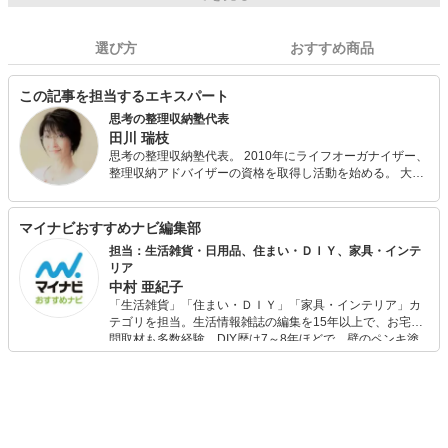
選び方
おすすめ商品
この記事を担当するエキスパート
思考の整理収納塾代表
田川 瑞枝
思考の整理収納塾代表。 2010年にライフオーガナイザー、
整理収納アドバイザーの資格を取得し活動を始める。 大人
になっても片づけが出来ないのは、学校で習っていないか
らだという声を聞き、学生のうちに身に着けておきたい暮
らしの整理術を伝えたいと、全国でも珍しい高校での片づ
マイナビおすすめナビ編集部
けの授業に取り組んでいる。 2016年、片づけのプロの全国
担当：生活雑貨・日用品、住まい・ＤＩＹ、家具・インテ
大会「片づけ大賞」にて審査員特別賞を受賞。 現在は、研
リア
修、講演などの講師活動に加え、WEBサイトのライターと
中村 亜紀子
しても活動している。趣味は模様替え。
「生活雑貨」「住まい・ＤＩＹ」「家具・インテリア」カ
テゴリを担当。生活情報雑誌の編集を15年以上で、お宅訪
問取材も多数経験。DIY歴は7～8年ほどで、壁のペンキ塗
りや壁紙チェンジなどもチャレンジ済み。初心者でもモノ
選びがしやすい記事をお届けします！