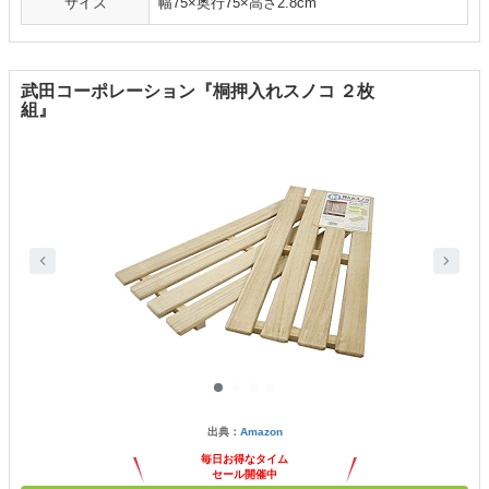
サイズ
幅75×奥行75×高さ2.8cm
武田コーポレーション『桐押入れスノコ ２枚
組』
出典：
Amazon
毎日お得なタイム
セール開催中