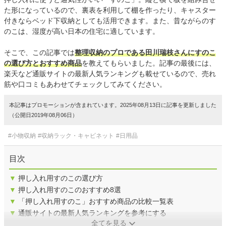
た形になっているので、裏表を利用して棚を作ったり、キャスター
付きならベッド下収納としても活用できます。また、昔ながらのす
のこは、湿度が高い日本の住宅に適しています。
そこで、この記事では
整理収納のプロである田川瑞枝さんにすのこ
の選び方とおすすめ商品
を教えてもらいました。記事の最後には、
楽天など通販サイトの最新人気ランキングも載せているので、売れ
筋や口コミもあわせてチェックしてみてください。
本記事はプロモーションが含まれています。2025年08月13日に記事を更新しました
（公開日2019年08月06日）
#小物収納
#収納ラック・キャビネット
#日用品
目次
▼
押し入れ用すのこの選び方
▼
押し入れ用すのこのおすすめ8選
▼
「押し入れ用すのこ」おすすめ商品の比較一覧表
▼
通販サイトの最新人気ランキングを参考にする
全てを見る