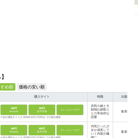
ら】
すすめ順
価格の安い順
購入サイト
特徴
出版社
庶民の娘と大
460円
484円
財閥の跡取り
コミックシーモア
集英社
Amazon
楽天市場
との革命的な
恋愛
※各社通販サイトの 2024年10月17日時点 での税込価格
内気だった少
460円
460円
女が成長して
コミックシーモア
集英社
Amazon
楽天市場
いく内面が繊
細に
※各社通販サイトの 2024年10月17日時点 での税込価格