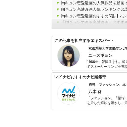
▼
胸キュン恋愛漫画の人気作品を動画
▼
胸キュン恋愛漫画人気ランキング61
▼
胸キュン恋愛漫画おすすめ5選【マ
▼
「胸キュンできる恋愛漫画」おすす
この記事を担当するエキスパート
京都精華大学国際マンガ
ユースギョン
1986年、韓国生まれ。韓国アニ
でストーリーマンガを専攻
ター研究員。 物心ついた頃から作文や絵を描くことに興味があり、二つのことが同時に出来るマンガ
家を目指すことになった
マイナビおすすめナビ編集部
生かしつつマンガの視覚表現につ
担当：ファッション、本
経験から、海外における
いる。
八木 葵
「ファッション」「旅行・
を旅した経験を活かし、
ョップでの販売経験もあ
を提案します。本や映画
ではそんな視点から選ん