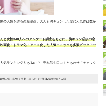
5
動の人気を誇る恋愛漫画。大人も胸キュンした歴代人気作は数多
6
7
んと女性340人へのアンケート調査をもとに、胸キュン必須の恋
映画化・ドラマ化・アニメ化した人気コミックも多数ピックアッ
8
人気ランキングもあるので、売れ筋や口コミとあわせてチェック
9
0月17日に記事を更新しました（公開日2019年08月02日）
1