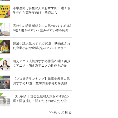
小学生向け詩集の人気おすすめ11選！低
学年から高学年向け・群読にも
高校生の読書感想文に人気のおすすめ本1
6選！書きやすい・読みやすい本を紹介
経済小説人気おすすめ30選！映画化され
た企業小説や金融小説のベストセラーを
厳選
萌えアニメ人気おすすめ作品29選！美少
女アニメ・萌え系アニメの良作を紹介
【プロ厳選ランキング】確率参考書人気
おすすめ11選！数学の苦手分野を克服
0
【CD付き】英会話教材人気おすすめ15
選！聞き流し・聞くだけのかんたん学習
も
>>もっと見る