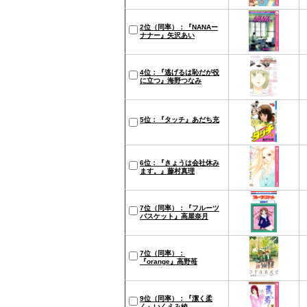
2位（同率）：『NANAー
ナナー』矢沢あい
4位：『逃げるは恥だが役
に立つ』海野つなみ
5位：『タッチ』あだち充
6位：『きょうは会社休み
ます。』藤村真理
7位（同率）：『フルーツ
バスケット』高屋奈月
7位（同率）：
『orange』高野苺
9位（同率）：『潔く柔
く』いくえみ綾