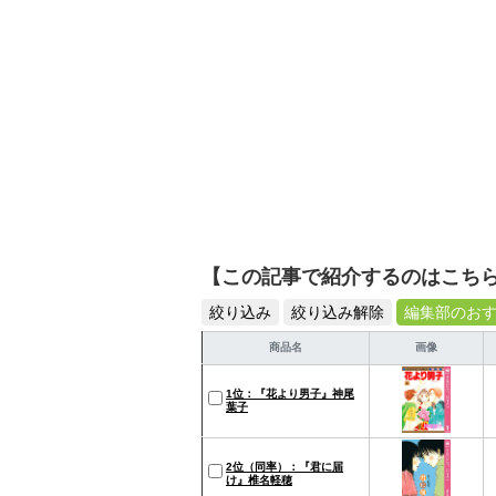
【この記事で紹介するのはこち
絞り込み
絞り込み解除
編集部のお
商品名
画像
1位：『花より男子』神尾
葉子
2位（同率）：『君に届
け』椎名軽穂