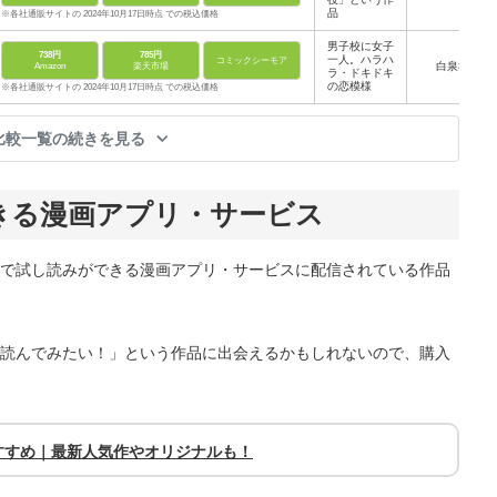
品
※各社通販サイトの 2024年10月17日時点 での税込価格
男子校に女子
738円
785円
一人。ハラハ
コミックシーモア
白泉社
Amazon
楽天市場
ラ・ドキドキ
の恋模様
※各社通販サイトの 2024年10月17日時点 での税込価格
比較一覧の続きを見る
きる漫画アプリ・サービス
で試し読みができる漫画アプリ・サービスに配信されている作品
読んでみたい！」という作品に出会えるかもしれないので、購入
すすめ｜最新人気作やオリジナルも！