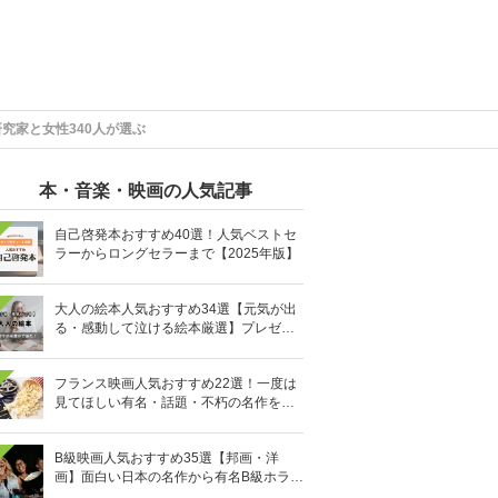
究家と女性340人が選ぶ
本・音楽・映画の人気記事
自己啓発本おすすめ40選！人気ベストセ
ラーからロングセラーまで【2025年版】
大人の絵本人気おすすめ34選【元気が出
る・感動して泣ける絵本厳選】プレゼン
トにも
フランス映画人気おすすめ22選！一度は
見てほしい有名・話題・不朽の名作を厳
選
B級映画人気おすすめ35選【邦画・洋
画】面白い日本の名作から有名B級ホラー
まで