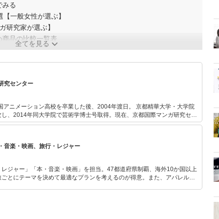
でみる
選【一般女性が選ぶ】
ンガ研究家が選ぶ】
め商品の比較一覧表
全てを見る
研究センター
メーション高校を卒業した後、2004年渡日。 京都精華大学・大学院
し、2014年同大学院で芸術学博士号取得。現在、京都国際マンガ研究セン
。その後、マンガ研究にも目を向け、描き手、そして外国人としての視点を
いて研究している。専門は女性向けマンガ。 フランスとカナダ滞在
・音楽・映画、旅行・レジャー
マンガの影響力を改めて実感し、現在は国際的な面でもマンガ研究を進めて
レジャー」「本・音楽・映画」を担当。47都道府県制覇、海外10か国以上
旅ごとにテーマを決めて最適なプランを考えるのが得意。また、アパレルシ
り。誰でも手軽に楽しめるプチプラとトレンドを取り入れたコーディネート
から受けたインスピレーションを日常や仕事に活かすことを大切にし、記事
だおすすめ作品やアイテムを紹介します。