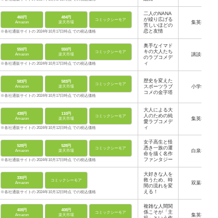
二人のNANA
460円
484円
が繰り広げる
コミックシーモア
集英社
Amazon
楽天市場
苦しいほどの
恋と友情
※各社通販サイトの 2024年10月17日時点 での税込価格
奥手なイマド
550円
550円
キの大人たち
コミックシーモア
講談社
Amazon
楽天市場
のラブコメデ
ィ
※各社通販サイトの 2024年10月17日時点 での税込価格
歴史を変えた
583円
583円
コミックシーモア
スポーツラブ
小学館
Amazon
楽天市場
コメの金字塔
※各社通販サイトの 2024年10月17日時点 での税込価格
大人による大
438円
110円
人のための純
コミックシーモア
集英社
Amazon
楽天市場
愛ラブコメデ
ィ
※各社通販サイトの 2024年10月12日時点 での税込価格
女子高生と怪
528円
528円
憑き一族の運
コミックシーモア
白泉社
Amazon
楽天市場
命を描く名作
ファンタジー
※各社通販サイトの 2024年10月17日時点 での税込価格
大好きな人を
330円
救うため、時
コミックシーモア
双葉社
Amazon
間の流れを変
える！
※各社通販サイトの 2024年10月12日時点 での税込価格
複雑な人間関
408円
408円
係こそが「主
コミックシーモア
集英社
Amazon
楽天市場
役」という作