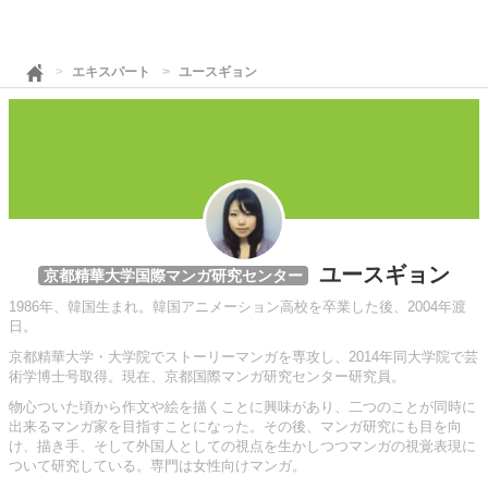
エキスパート
ユースギョン
ユースギョン
京都精華大学国際マンガ研究センター
1986年、韓国生まれ。韓国アニメーション高校を卒業した後、2004年渡
日。
京都精華大学・大学院でストーリーマンガを専攻し、2014年同大学院で芸
術学博士号取得。現在、京都国際マンガ研究センター研究員。
物心ついた頃から作文や絵を描くことに興味があり、二つのことが同時に
出来るマンガ家を目指すことになった。その後、マンガ研究にも目を向
け、描き手、そして外国人としての視点を生かしつつマンガの視覚表現に
ついて研究している。専門は女性向けマンガ。