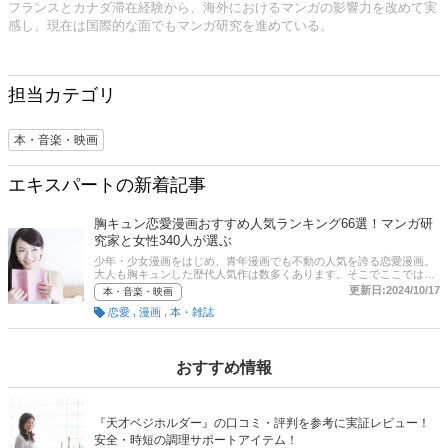
フランスとカナダ滞在経験から、海外におけるマンガの影響力を改めて実
感し、現在は国際的な面でもマンガ研究を進めている。
担当カテゴリ
本・音楽・映画
エキスパートの新着記事
胸キュン恋愛漫画おすすめ人気ランキング66選！マンガ研
究家と女性340人が選ぶ
少年・少女漫画をはじめ、青年漫画でも不動の人気を誇る恋愛漫画。
大人も胸キュンした歴代人気作は数多くあります。そこでここでは、
研究家のユースギョンさんと女性340人へのアンケート調査をもと
更新日:2024/10/17
本・音楽・映画
に、胸キュン必須の恋愛漫画おすすめ人気ランキングをご紹介。映画
,
,
恋愛
漫画
本・雑誌
化・ドラマ化・アニメ化した人気コミックも多数ピックアップ。後半
には、比較一覧表や通販サイトの最新人気ランキングもあるので、売
れ筋や口コミとあわせてチェックしてみてください。
おすすめ情報
『天才ベジホルダー』の口コミ・評判を参考に実証レビュー！
安全・時短の調理サポートアイテム！