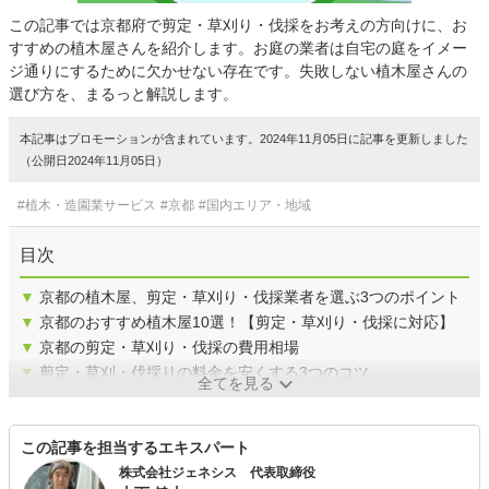
この記事では京都府で剪定・草刈り・伐採をお考えの方向けに、お
すすめの植木屋さんを紹介します。お庭の業者は自宅の庭をイメー
ジ通りにするために欠かせない存在です。失敗しない植木屋さんの
選び方を、まるっと解説します。
本記事はプロモーションが含まれています。2024年11月05日に記事を更新しました
（公開日2024年11月05日）
#植木・造園業サービス
#京都
#国内エリア・地域
目次
▼
京都の植木屋、剪定・草刈り・伐採業者を選ぶ3つのポイント
▼
京都のおすすめ植木屋10選！【剪定・草刈り・伐採に対応】
▼
京都の剪定・草刈り・伐採の費用相場
▼
剪定・草刈・伐採りの料金を安くする3つのコツ
全てを見る
この記事を担当するエキスパート
株式会社ジェネシス 代表取締役