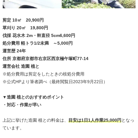
剪定 10㎡ 20,900円
草刈り 20㎡ 19,800円
伐採 花水木 2m・幹直径 5cm6,600円
処分費用 軽トラ1/2未満 ～5,000円
運営歴 24年
住所 京都府京都市右京区西京極午塚町77-14
運営会社 造園 植と
※処分費用は剪定をしたときの枝処分費用
※公式HPより筆者調べ（最終閲覧日2023年9月22日）
▼造園 植とのおすすめポイント
・対応・作業が早い
上記に挙げた造園 植との料金は、
目安は1日1人作業25,000円
となっ
ています。