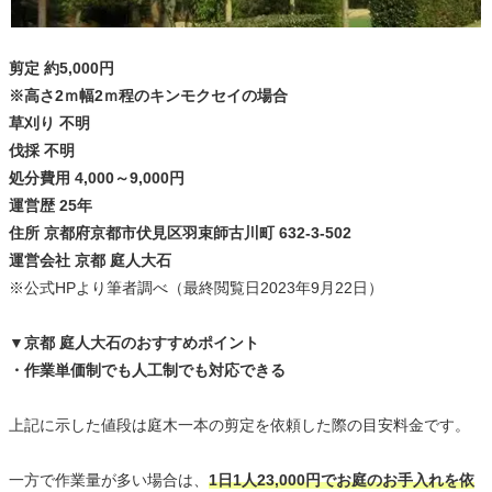
剪定 約5,000円
※高さ2ｍ幅2ｍ程のキンモクセイの場合
草刈り 不明
伐採 不明
処分費用 4,000～9,000円
運営歴 25年
住所 京都府京都市伏見区羽束師古川町 632-3-502
運営会社 京都 庭人大石
※公式HPより筆者調べ（最終閲覧日2023年9月22日）
▼京都 庭人大石のおすすめポイント
・作業単価制でも人工制でも対応できる
上記に示した値段は庭木一本の剪定を依頼した際の目安料金です。
一方で作業量が多い場合は、
1日1人23,000円でお庭のお手入れを依