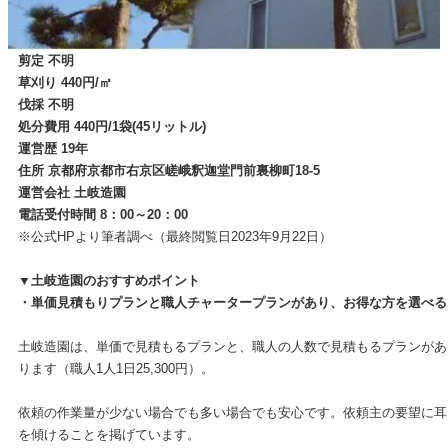
剪定 不明
草刈り 440円/㎡
伐採 不明
処分費用 440円/1袋(45リットル)
運営歴 19年
住所 京都府京都市右京区嵯峨釈迦堂門前裏柳町18-5
運営会社 土岐造園
電話受付時間 8：00～20：00
※公式HPより筆者調べ（最終閲覧日2023年9月22日）
▼土岐造園のおすすめポイント
・単価見積もりプランと職人チャータープランがあり、お得な方を選べる
土岐造園は、単価で見積もるプランと、職人の人数で見積もるプランがあ
ります（職人1人1日25,300円）。
依頼の作業量が少ない場合でも多い場合でも安心です。依頼主の要望に耳
を傾けることを掲げています。