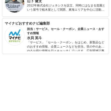
山下 健太
2012年株式会社ジェネシスを設立、同時にはなまる造園と
いう屋号で植木屋として関西、東海エリアを中心に活動。
個人邸を中心に主に植木の剪定、伐採、除草、人工芝張り
をしています。現在では月間400件〜500件の実績がありま
す。
マイナビおすすめナビ編集部
担当：サービス、セール・クーポン、企業ニュース・おす
すめ情報
水貝 英斗
「サービス」「セール・クーポン」をはじめ、新製品など
のおすすめ情報、企業ニュースなどを担当。世の中のあら
ゆるお得な情報を日々キャッチしています。広告関連記事
の制作にも携わり、SEOの知見を活かし商品販促のプラン
ニングも行っています。