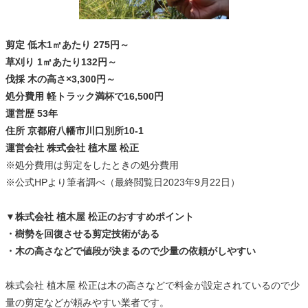
剪定 低木1㎡あたり 275円～
草刈り 1㎡あたり132円～
伐採 木の高さ×3,300円～
処分費用 軽トラック満杯で16,500円
運営歴 53年
住所 京都府八幡市川口別所10-1
運営会社 株式会社 植木屋 松正
※処分費用は剪定をしたときの処分費用
※公式HPより筆者調べ（最終閲覧日2023年9月22日）
▼株式会社 植木屋 松正のおすすめポイント
・樹勢を回復させる剪定技術がある
・木の高さなどで値段が決まるので少量の依頼がしやすい
株式会社 植木屋 松正は木の高さなどで料金が設定されているので少
量の剪定などが頼みやすい業者です。