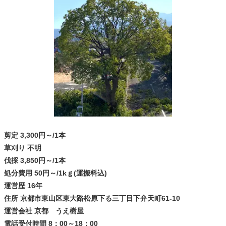
剪定 3,300円～/1本
草刈り 不明
伐採 3,850円～/1本
処分費用 50円～/1kｇ(運搬料込)
運営歴 16年
住所 京都市東山区東大路松原下る三丁目下弁天町61-10
運営会社 京都 うえ樹屋
電話受付時間 8：00～18：00