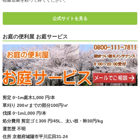
公式サイトを見る
お庭の便利屋 お庭サービス
剪定 0~1m庭木1,000 円/本
草刈り 200㎡までの部分100円/㎡
伐採 0~1m1,000 円/本
処分費用 剪定ゴミ300 円/45L、太い枝・幹30円/kg
運営歴 不明
住所 京都府城陽市平川広田31-24