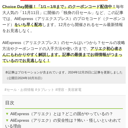
Choice Day開催！「1/1～1/8まで」のクーポンコード配信中！
毎年
大人気の「11月11日」に開催の「独身の日セール」など、この記事
では、AliExpress（アリエクスプレス）のプロモコード（クーポンコ
ード）
をいち早く配布
します。12月から開催されるセール最新情報
をお見逃しなく。
AliExpress（アリエクスプレス）のセールはいつから？セールの攻略
方法やクーポンコードの入手方法や使い方まで、
アリエク初心者さ
んにもわかりやすく解説します。
記事の最後までお得情報がつまっ
ているのでお見逃しなく！
本記事はプロモーションが含まれています。2024年12月25日に記事を更新しました
（公開日2024年10月31日）
#セール・お得情報
#タブレット
#理容・美容家電
目次
▼
AliExpress（アリエク）とは？どこの国がやっているの？
▼
AliExpress（アリエク）の安全性は？怖い・怪しいといわれて
いる理由