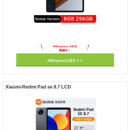
AliExpress SALE
開催中！
AliExpress公式サイト
Xiaomi-Redmi Pad se 8.7 LCD