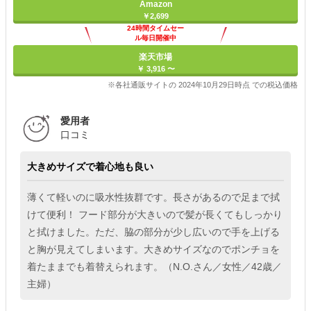
Amazon
￥2,699
24時間タイムセー
ル毎日開催中
楽天市場
￥ 3,916 〜
※各社通販サイトの 2024年10月29日時点 での税込価格
愛用者
口コミ
大きめサイズで着心地も良い
薄くて軽いのに吸水性抜群です。長さがあるので足まで拭
けて便利！ フード部分が大きいので髪が長くてもしっかり
と拭けました。ただ、脇の部分が少し広いので手を上げる
と胸が見えてしまいます。大きめサイズなのでポンチョを
着たままでも着替えられます。（N.O.さん／女性／42歳／
主婦）