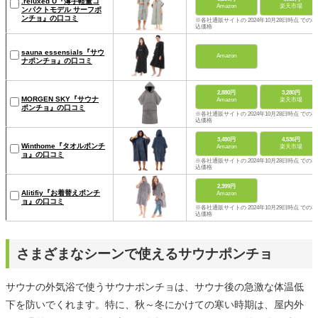
.reluxed U『薄手軽量コ
Amazon
楽天市場
ンパクトモデル サーフポ
ンチョ』の口コミ
※各社通販サイトの 2024年10月28日時点 での税
込価格
sauna essensials『サウ
Amazon
ナポンチョ』の口コミ
2,880円
3,280円
MORGEN SKY『サウナ
Amazon
楽天市場
ポンチョ』の口コミ
※各社通販サイトの 2024年10月28日時点 での税
込価格
3,480円
4,536円
Winthome『タオルポンチ
Amazon
楽天市場
ョ』の口コミ
※各社通販サイトの 2024年10月28日時点 での税
込価格
2,399円
Alitifiy『お着替えポンチ
Amazon
ョ』の口コミ
※各社通販サイトの 2024年10月29日時点 での税
込価格
さまざまなシーンで使えるサウナポンチョ
サウナの外気浴で使うサウナポンチョは、サウナ後の急激な体温低
下を防いでくれます。特に、秋～冬にかけての寒い時期は、屋内外