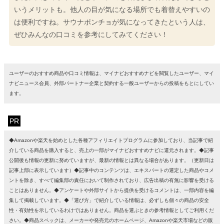
いうメリットも。他人の目が気になる場所でも着替えやすいの
は便利ですね。サウナポンチョが気になってきたという人は、
ぜひみんなの口コミを参考にしてみてください！
ユーザーのおすすめ商品や口コミ情報は、マイナビおすすめナビを閲覧したユーザー、マイ
ナビニュース会員、外部パートナー企業と契約する一般ユーザーからの投稿をもとにしてい
ます。
PR
◆Amazonや楽天を始めとした各種アフィリエイトプログラムに参加しており、当記事で紹
介している商品を購入すると、売上の一部がマイナビおすすめナビに還元されます。◆記事
公開後も情報の更新に努めていますが、最新の情報とは異なる場合があります。（更新日は
記事上部に表示しています）◆記事中のコンテンツは、エキスパートの選定した商品やコメ
ントを除き、すべて編集部の責任において制作されており、広告出稿の有無に影響を受ける
ことはありません。◆アンケートや外部サイトから提供を受けるコメントは、一部内容を編
集して掲載しています。◆「選び方」で紹介している情報は、必ずしも個々の商品の安全
性・有効性を示しているわけではありません。商品を選ぶときの参考情報としてご利用くだ
さい。◆商品スペックは、メーカーや発売元のホームページ、Amazonや楽天市場などの販