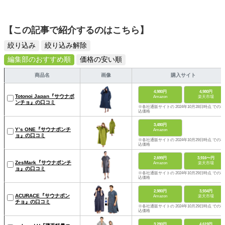
【この記事で紹介するのはこちら】
絞り込み
絞り込み解除
編集部のおすすめ順
価格の安い順
商品名
画像
購入サイト
4,980円
4,980円
Totonoi Japan『サウナポ
Amazon
楽天市場
ンチョ』の口コミ
※各社通販サイトの 2024年10月28日時点 での税
込価格
3,480円
Y’s ONE『サウナポンチ
Amazon
ョ』の口コミ
※各社通販サイトの 2024年10月29日時点 での税
込価格
2,699円
3,916〜円
ZesMark『サウナポンチ
Amazon
楽天市場
ョ』の口コミ
※各社通販サイトの 2024年10月29日時点 での税
込価格
2,980円
3,934円
ACURACE『サウナポン
Amazon
楽天市場
チョ』の口コミ
※各社通販サイトの 2024年10月29日時点 での税
込価格
3,280円
4,619円