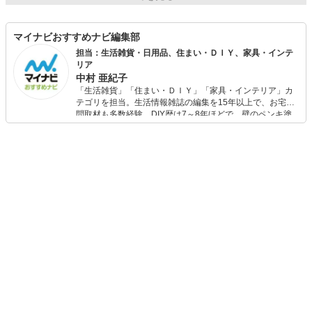
マイナビおすすめナビ編集部
担当：生活雑貨・日用品、住まい・ＤＩＹ、家具・インテ
リア
中村 亜紀子
「生活雑貨」「住まい・ＤＩＹ」「家具・インテリア」カ
テゴリを担当。生活情報雑誌の編集を15年以上で、お宅訪
問取材も多数経験。DIY歴は7～8年ほどで、壁のペンキ塗
りや壁紙チェンジなどもチャレンジ済み。初心者でもモノ
選びがしやすい記事をお届けします！