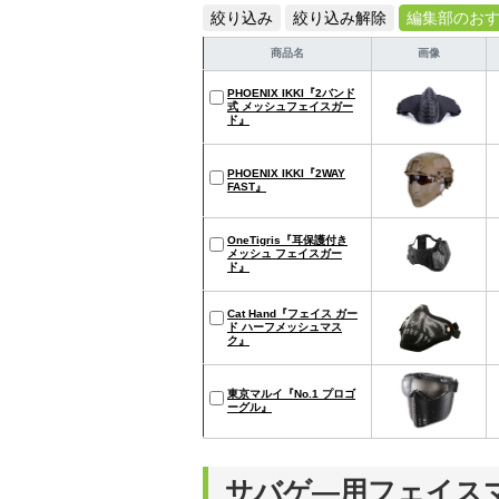
絞り込み
絞り込み解除
編集部のお
商品名
画像
PHOENIX IKKI『2バンド
式 メッシュフェイスガー
ド』
PHOENIX IKKI『2WAY
FAST』
OneTigris『耳保護付き
メッシュ フェイスガー
ド』
Cat Hand『フェイス ガー
ド ハーフメッシュマス
ク』
東京マルイ『No.1 プロゴ
ーグル』
サバゲ―用フェイス