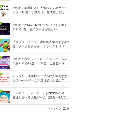
Switchの動物好きに人気おすすめゲーム
ソフト16選！子供向け、育成系、戦う格
闘系も!?
SwitchのMMO・MMORPGソフト人気お
すすめ6選！協力プレイが楽しい
『スプラトゥーン』水鉄砲人気おすすめ5
選！タンク付きから「トライストリンガ
ー」まで
Switchの歴史シミュレーションゲーム人
気おすすめ12選！日本史・世界史も学べ
る
カップル・遠距離カップルに人気おすす
めのSwitchゲーム36選【恋人と協力プレ
イ】オンライン対応も
0
PS5のパーティーゲームおすすめ23選！
友達と遊べる人気ゲーム【協力・4人プレ
イなど】
>>もっと見る