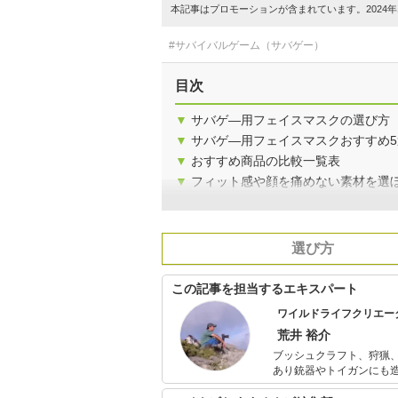
本記事はプロモーションが含まれています。2024年1
#サバイバルゲーム（サバゲー）
目次
▼
サバゲ―用フェイスマスクの選び方
▼
サバゲ―用フェイスマスクおすすめ5
▼
おすすめ商品の比較一覧表
▼
フィット感や顔を痛めない素材を選
選び方
この記事を担当するエキスパート
ワイルドライフクリエー
荒井 裕介
ブッシュクラフト、狩猟
あり銃器やトイガンにも造詣が深い。 アウトドア料理やビンテージ
道具作りにも造詣が深く自作アイテムのみ