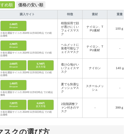
すすめ順
価格の安い順
購入サイト
特徴
素材
重量
樹脂採用で顔
2,490円
が透けにくい
ナイロン、T
Amazon
100ｇ
フェイスマス
PU素材
※各社通販サイトの 2024年11月03日時点 での税
ク
込価格
2,290円
ヘルメットに
ナイロン、T
Amazon
装着可能なフ
-
PU素材
ェイスマスク
※各社通販サイトの 2024年11月03日時点 での税
込価格
2,650円
5,748円
着け心地がい
Amazon
楽天市場
いフェイスマ
ナイロン
140 g
スク
※各社通販サイトの 2024年11月03日時点 での税
込価格
1,450円
夏でも快適な
スチールメッ
Amazon
メッシュマス
-
シュ
ク
※各社通販サイトの 2024年11月6日時点 での税込
価格
7,287円
6,636円
2段階調整フ
Amazon
楽天市場
ァン付きのマ
-
399ｇ
スク
※各社通販サイトの 2024年11月03日時点 での税
込価格
マスクの選び方