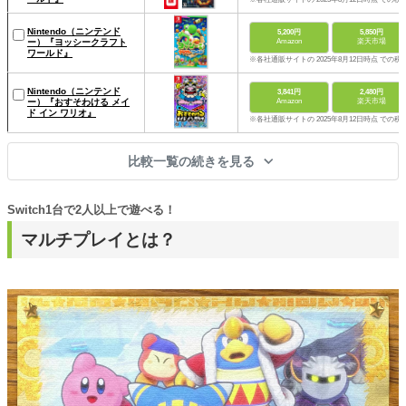
Nintendo（ニンテンド
5,200円
5,850円
ー）『ヨッシークラフト
Amazon
楽天市場
ワールド』
※各社通販サイトの 2025年8月12日時点 での税
Nintendo（ニンテンド
3,841円
2,480円
ー）『おすそわける メイ
Amazon
楽天市場
ド イン ワリオ』
※各社通販サイトの 2025年8月12日時点 での税
比較一覧の続きを見る
Switch1台で2人以上で遊べる！
マルチプレイとは？