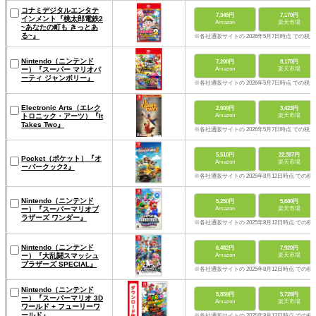
コナミデジタルエンタテ
7,345円
7,170円
インメント『桃太郎電鉄2
Amazon
楽天市場
~あなたの町も きっとあ
る~』
※各社通販サイトの 2026年5月7日時点 での税
Nintendo（ニンテンド
7,200円
8,170円
ー）『スーパー マリオパ
Amazon
楽天市場
ーティ ジャンボリー』
※各社通販サイトの 2026年5月7日時点 での税
Electronic Arts（エレク
2,909円
3,423円
トロニック・アーツ）『It
Amazon
楽天市場
Takes Two』
※各社通販サイトの 2026年5月7日時点 での税
5,510円
22,387円
Pocket（ポケット）『オ
Amazon
楽天市場
ーバークック2』
※各社通販サイトの 2025年8月12日時点 での税
Nintendo（ニンテンド
5,250円
5,680円
ー）『スーパーマリオブ
Amazon
楽天市場
ラザーズ ワンダー』
※各社通販サイトの 2025年8月12日時点 での税
Nintendo（ニンテンド
6,482円
7,920円
ー）『大乱闘スマッシュ
Amazon
楽天市場
ブラザーズ SPECIAL』
※各社通販サイトの 2025年8月12日時点 での税
Nintendo（ニンテンド
5,859円
5,728円
ー）『スーパーマリオ 3D
Amazon
楽天市場
ワールド + フューリーワ
ールド』
※各社通販サイトの 2025年8月12日時点 での税