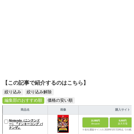
ームを発信していきます！
【この記事で紹介するのはこちら】
絞り込み
絞り込み解除
編集部のおすすめ順
価格の安い順
商品名
画像
購入サイト
Nintendo（ニンテンド
10,980円
8,000円
ー）『ドンキーコング バ
Amazon
楽天市場
ナンザ』
※各社通販サイトの 2026年5月7日時点 での税