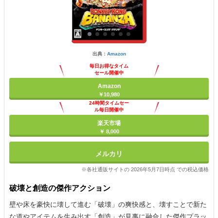
出典：
Amazon
毎日お得なタイム
セール開催中
Amazon
￥10,980
24時間タイムセー
ル毎日開催中
楽天市場
￥ 8,000
メルカリ
※各社通販サイトの 2026年5月7日時点 での税込価格
破壊と創造の傑作アクション
壁や床を豪快に壊して進む「破壊」の爽快感と、壊すことで新た
な道やアイテムを生み出す「創造」が見事に融合した傑作プラッ