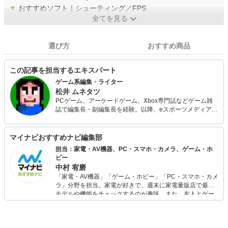
▼
おすすめソフト｜シューティング／FPS
全てを見る
選び方
おすすめ商品
この記事を担当するエキスパート
ゲーム系編集・ライター
松井 ムネタツ
PCゲーム、アーケードゲーム、Xbox専門誌などゲーム雑
誌で編集長・副編集長を経験。以降、eスポーツメディアの
編集を経て、現在はゲームメーカーのオウンドメディアや
ボードゲームメディア（編集長）、レトロゲームメディア
（副編集長）などを手がける。ゲーム業界歴約40年。
マイナビおすすめナビ編集部
担当：家電・AV機器、PC・スマホ・カメラ、ゲーム・ホ
ビー
中村 宥磨
「家電・AV機器」「ゲーム・ホビー」「PC・スマホ・カメ
ラ」分野を担当。家電が好きで、週末に家電量販店で最新
モデルや機能をチェックするのが趣味。また、友人とゲー
ムを楽しみながら、新作タイトルやイベント情報もいち早
くキャッチ。記事を通して、生活の質を底上げしてくれる
スタイリッシュで使いやすい家電や、みんなで楽しめるゲ