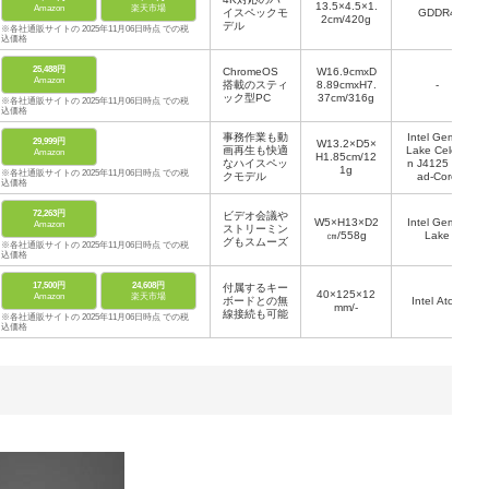
13.5×4.5×1.
Amazon
楽天市場
イスペックモ
GDDR4
2cm/420g
デル
※各社通販サイトの 2025年11月06日時点 での税
込価格
25,488円
ChromeOS
W16.9cmxD
Amazon
搭載のスティ
8.89cmxH7.
-
ック型PC
37cm/316g
※各社通販サイトの 2025年11月06日時点 での税
込価格
事務作業も動
Intel Gemini
29,999円
W13.2×D5×
画再生も快適
Lake Celero
Amazon
H1.85cm/12
なハイスペッ
n J4125 Qu
1g
※各社通販サイトの 2025年11月06日時点 での税
クモデル
ad-Core
込価格
72,263円
ビデオ会議や
W5×H13×D2
Intel Gemini
Amazon
ストリーミン
㎝/558g
Lake
グもスムーズ
※各社通販サイトの 2025年11月06日時点 での税
込価格
17,500円
24,608円
付属するキー
40×125×12
Amazon
楽天市場
ボードとの無
Intel Atom
mm/-
線接続も可能
※各社通販サイトの 2025年11月06日時点 での税
込価格