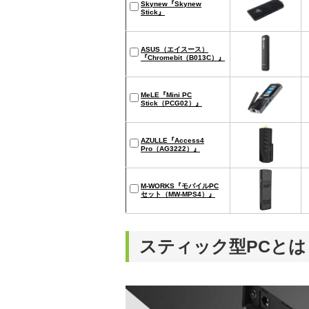
Skynew『Skynew
Stick』
ASUS（エイスース）
『Chromebit（B013C）』
MeLE『‎Mini PC
Stick（PCG02）』
‎AZULLE『‎Access4
Pro（AG3222）』
M-WORKS『モバイルPC
セット（MW-MPS4）』
スティック型PCとは