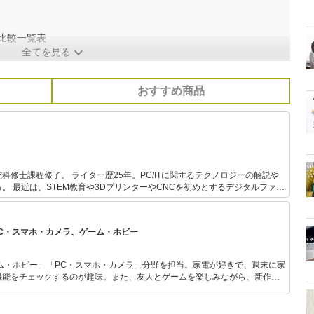
比較一覧表
全てを見る
おすすめ商品
年。PC/ITに関するテクノロジーの解説や
ジタルファブ
取材や記事執筆を行っている。 また、子どもへのプログラミン
derDojo守谷のメンターを務めている。
PC・スマホ・カメラ、ゲーム・ホビー
ム・ホビー」「PC・スマホ・カメラ」分野を担当。家電が好きで、週末に家
機能をチェックするのが趣味。また、友人とゲームを楽しみながら、新作タ
いち早くキャッチ。記事を通して、生活の質を底上げしてくれるスタイリッ
、みんなで楽しめるゲームを発信していきます！