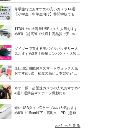
修学旅行におすすめの安いカメラ14選
【小学生・中学生向け】林間学校でも活
躍！
1TB以上の大容量USBメモリ人気おすす
め9選【超高速で快適】高品質で安いのは
どれ？
ダイソーで買えるモバイルバッテリー人
気おすすめ3選！軽量コンパクト・大容量
10,000mAhも
血圧測定機能付きスマートウォッチ人気
おすすめ6選！精度の高い日本製や24時
間自動測定も
ネオ一眼・超望遠カメラの人気おすすめ2
4選！運動会やスポーツ撮影にも
0
短いUSBタイプCケーブルの人気おすす
め8選！15cm以下・高耐久・PD（急速充
電）対応も
>>もっと見る