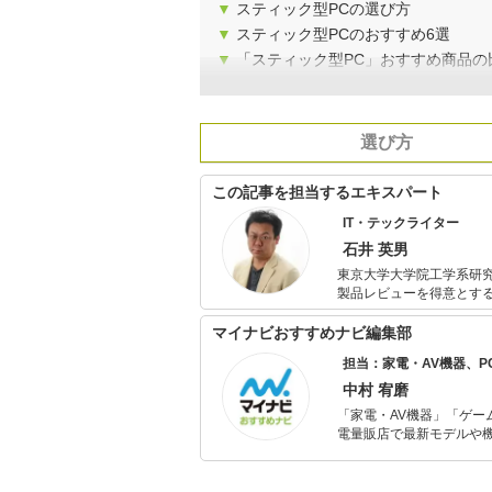
▼
スティック型PCの選び方
▼
スティック型PCのおすすめ6選
▼
「スティック型PC」おすすめ商品の
選び方
この記事を担当するエキスパート
IT・テックライター
石井 英男
東京大学大学院工学系研究科修士課程修了。 ライター歴25
製品レビューを得意とする。 最近は、STEM教育や3DプリンターやCNCを初めとするデ
リケーションに興味を持ち、積極的に
グ教育にも関心があり、Co
マイナビおすすめナビ編集部
担当：家電・AV機器、
中村 宥磨
「家電・AV機器」「ゲー
電量販店で最新モデルや
イトルやイベント情報も
シュで使いやすい家電や