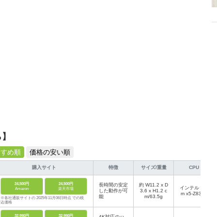
ら】
すすめ順
価格の安い順
購入サイト
特徴
サイズ/重量
CPU
24,500円
24,500円
長時間の安定
約 W11.2 x D
インテル Ato
Amazon
楽天市場
した動作が可
3.6 x H1.2 c
m x5-Z8350
能
m/63.5g
※各社通販サイトの 2025年11月06日時点 での税
込価格
32,990円
32,990円
4K対応のハ