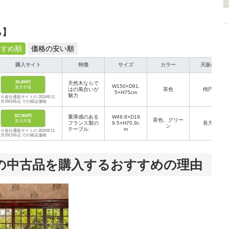
ら】
すすめ順
価格の安い順
購入サイト
特徴
サイズ
カラー
天板の形
26,400円
天然木ならで
W150×D91.
楽天市場
はの風合いが
茶色
楕円形
5×H75cm
魅力
※各社通販サイトの 2024年11
月29日時点 での税込価格
327,800円
重厚感のある
W49.8×D19
茶色、グリー
楽天市場
フランス製の
9.5×H70.9c
長方形
ン
テーブル
m
※各社通販サイトの 2024年11
月29日時点 での税込価格
の中古品を購入するおすすめの理由