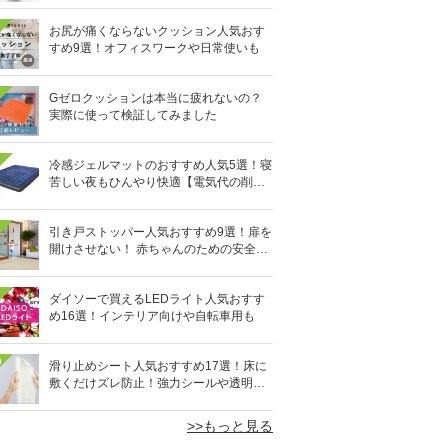
お尻が痛くならないクッション人気おす
すめ9選！オフィスワークや日常使いも
Gゼロクッションは本当に疲れないの？
実際に使って検証してみました
冷感ジェルマットのおすすめ人気5選！寝
苦しい夜もひんやり快適【電気代の削減
にも】
引き戸ストッパー人気おすすめ9選！扉を
開けさせない！ 赤ちゃんのための安全グ
ッズ
ダイソーで買えるLEDライト人気おすす
め16選！インテリア向けや自転車用も
0
滑り止めシート人気おすすめ17選！床に
敷くだけズレ防止！強力シールや透明タ
イプも
>>もっと見る