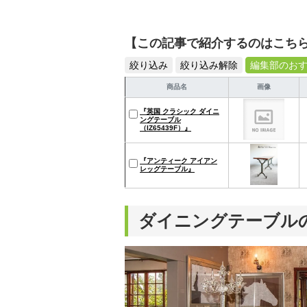
【この記事で紹介するのはこち
絞り込み
絞り込み解除
編集部のお
商品名
画像
『英国 クラシック ダイニ
ングテーブル
（IZ65439F）』
『アンティーク アイアン
レッグテーブル』
ダイニングテーブル