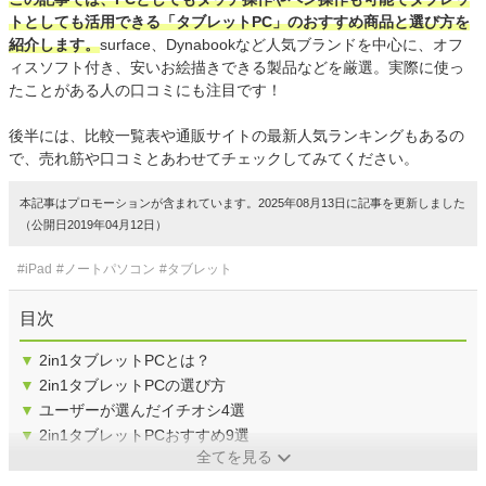
トとしても活用できる「タブレットPC」のおすすめ商品と選び方を
紹介します。
surface、Dynabookなど人気ブランドを中心に、オフ
ィスソフト付き、安いお絵描きできる製品などを厳選。実際に使っ
たことがある人の口コミにも注目です！
後半には、比較一覧表や通販サイトの最新人気ランキングもあるの
で、売れ筋や口コミとあわせてチェックしてみてください。
本記事はプロモーションが含まれています。2025年08月13日に記事を更新しました
（公開日2019年04月12日）
#iPad
#ノートパソコン
#タブレット
目次
▼
2in1タブレットPCとは？
▼
2in1タブレットPCの選び方
▼
ユーザーが選んだイチオシ4選
▼
2in1タブレットPCおすすめ9選
全てを見る