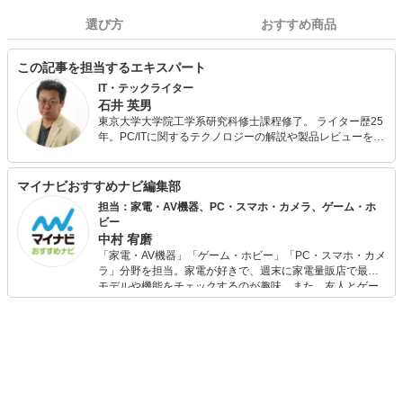
選び方
おすすめ商品
この記事を担当するエキスパート
IT・テックライター
石井 英男
東京大学大学院工学系研究科修士課程修了。 ライター歴25
年。PC/ITに関するテクノロジーの解説や製品レビューを得
意とする。 最近は、STEM教育や3DプリンターやCNCを初
めとするデジタルファブリケーションに興味を持ち、積極
的に取材や記事執筆を行っている。 また、子どもへのプロ
マイナビおすすめナビ編集部
グラミング教育にも関心があり、CoderDojo守谷のメンタ
担当：家電・AV機器、PC・スマホ・カメラ、ゲーム・ホ
ーを務めている。
ビー
中村 宥磨
「家電・AV機器」「ゲーム・ホビー」「PC・スマホ・カメ
ラ」分野を担当。家電が好きで、週末に家電量販店で最新
モデルや機能をチェックするのが趣味。また、友人とゲー
ムを楽しみながら、新作タイトルやイベント情報もいち早
くキャッチ。記事を通して、生活の質を底上げしてくれる
スタイリッシュで使いやすい家電や、みんなで楽しめるゲ
ームを発信していきます！