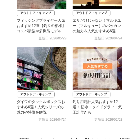
アウトドア・キャンプ
アウトドア・キャンプ
フィッシングプライヤー人気
エサだけじゃない！マルキユ
おすすめ12選【釣りの相棒】
ー（マルキュー）のバッカン
コスパ最強や多機能モデルな
の魅力＆人気おすすめ6選
ど
更新日:2026/05/29
更新日:2026/04/24
アウトドア・キャンプ
アウトドア・キャンプ
ダイワのタックルボックスお
釣り用時計人気おすすめ12
すすめ6選！人気シリーズの
選！ 防水・タイドグラフ・気
魅力や特徴を解説
圧計付きも
更新日:2026/04/24
更新日:2026/02/02