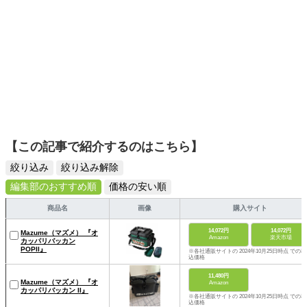
【この記事で紹介するのはこちら】
絞り込み
絞り込み解除
編集部のおすすめ順
価格の安い順
商品名
画像
購入サイト
14,072円
14,072円
Mazume（マズメ） 『オ
Amazon
楽天市場
カッパリバッカン
POPII』
※各社通販サイトの 2024年10月25日時点 での税
込価格
11,480円
Mazume（マズメ） 『オ
Amazon
カッパリバッカン II』
※各社通販サイトの 2024年10月25日時点 での税
込価格