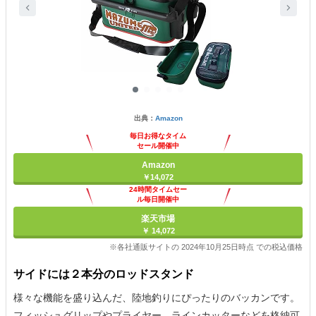
出典：
Amazon
毎日お得なタイム
セール開催中
Amazon
￥14,072
24時間タイムセー
ル毎日開催中
楽天市場
￥ 14,072
※各社通販サイトの 2024年10月25日時点 での税込価格
サイドには２本分のロッドスタンド
様々な機能を盛り込んだ、陸地釣りにぴったりのバッカンです。
フィッシュグリップやプライヤー、ラインカッターなどを格納可