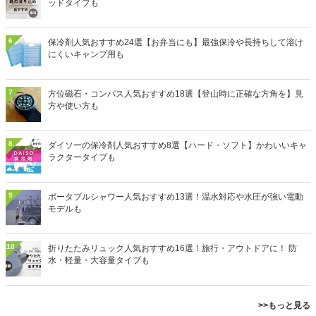
ッドタイプも
6
保冷剤人気おすすめ24選【お弁当にも】最強保冷や長持ちして溶け
にくいキャンプ用も
7
方位磁石・コンパス人気おすすめ18選【登山時に正確な方角を】見
方や使い方も
8
ダイソーの保冷剤人気おすすめ8選【ハード・ソフト】かわいいキャ
ラクタータイプも
9
ポータブルシャワー人気おすすめ13選！温水対応や水圧が強い電動
モデルも
10
折りたたみリュック人気おすすめ16選！旅行・アウトドアに！ 防
水・軽量・大容量タイプも
>>もっと見る