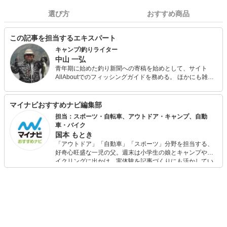
選び方
おすすめ商品
この記事を担当するエキスパート
キャンプ/釣りライター
中山 一弘
青年期に始めた釣り新聞への寄稿を始めとして、サイト
AllAboutでのフィッシングガイドを務める。 ほかにも雑誌
『Salty!（ソルティ）』やアウトドア系の雑誌やWeb媒体な
どでの執筆多数。 今も休日には必ず海山湖を駆けまわって
いる自然派で、あらゆるジャンルの釣りを体験し、季節に
マイナビおすすめナビ編集部
合わせて日本中の旬な魚を追っている。 キャンプ用品は、
担当：スポーツ・自転車、アウトドア・キャンプ、自動
あえて払い下げのミリタリー系ギアで揃えるマニアな一面
車・バイク
も。
国本 もとき
「アウトドア」「自動車」「スポーツ」分野を担当する、
好奇心旺盛な一児の父。週末は小学生の娘とキャンプやサ
イクリングに出かけ、実体験を記事づくりにも活かしてい
ます。読者の「知りたい」を分かりやすく届けることをモ
ットーに、信頼できるコンテンツ制作に努めています。