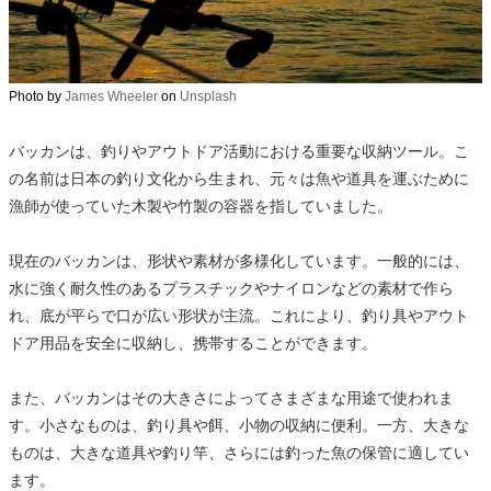
Photo by
James Wheeler
on
Unsplash
バッカンは、釣りやアウトドア活動における重要な収納ツール。こ
の名前は日本の釣り文化から生まれ、元々は魚や道具を運ぶために
漁師が使っていた木製や竹製の容器を指していました。
現在のバッカンは、形状や素材が多様化しています。一般的には、
水に強く耐久性のあるプラスチックやナイロンなどの素材で作ら
れ、底が平らで口が広い形状が主流。これにより、釣り具やアウト
ドア用品を安全に収納し、携帯することができます。
また、バッカンはその大きさによってさまざまな用途で使われま
す。小さなものは、釣り具や餌、小物の収納に便利。一方、大きな
ものは、大きな道具や釣り竿、さらには釣った魚の保管に適してい
ます。