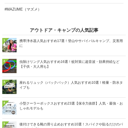
#MAZUME（マズメ）
アウトドア・キャンプの人気記事
1
携帯浄水器人気おすすめ17選！登山やサバイバルキャンプ、災害用
に
2
虫除けリング人気おすすめ16選！蚊対策に超音波・効果持続など
【子供・大人用も】
3
座れるリュック（バックパック）人気おすすめ10選！軽量・防水タ
イプも
4
小型クーラーボックスおすすめ23選【保冷力抜群】人気・最強・お
しゃれモデルも
5
後付けできる靴の滑り止めおすすめ10選！スパイクや貼るだけのパ