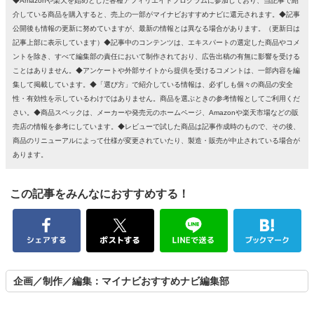
◆Amazonや楽天を始めとした各種アフィリエイトプログラムに参加しており、当記事で紹
介している商品を購入すると、売上の一部がマイナビおすすめナビに還元されます。◆記事
公開後も情報の更新に努めていますが、最新の情報とは異なる場合があります。（更新日は
記事上部に表示しています）◆記事中のコンテンツは、エキスパートの選定した商品やコメ
ントを除き、すべて編集部の責任において制作されており、広告出稿の有無に影響を受ける
ことはありません。◆アンケートや外部サイトから提供を受けるコメントは、一部内容を編
集して掲載しています。◆「選び方」で紹介している情報は、必ずしも個々の商品の安全
性・有効性を示しているわけではありません。商品を選ぶときの参考情報としてご利用くだ
さい。◆商品スペックは、メーカーや発売元のホームページ、Amazonや楽天市場などの販
売店の情報を参考にしています。◆レビューで試した商品は記事作成時のもので、その後、
商品のリニューアルによって仕様が変更されていたり、製造・販売が中止されている場合が
あります。
この記事をみんなにおすすめする！
企画／制作／編集：マイナビおすすめナビ編集部