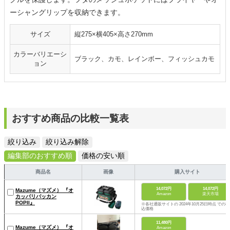
ーシャングリップを収納できます。
サイズ
縦275×横405×高さ270mm
カラーバリエーシ
ブラック、カモ、レインボー、フィッシュカモ
ョン
おすすめ商品の比較一覧表
絞り込み
絞り込み解除
編集部のおすすめ順
価格の安い順
商品名
画像
購入サイト
14,072円
14,072円
Mazume（マズメ） 『オ
Amazon
楽天市場
カッパリバッカン
POPII』
※各社通販サイトの 2024年10月25日時点 での税
込価格
11,480円
Mazume（マズメ） 『オ
Amazon