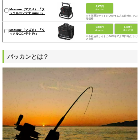
4,955円
Mazume（マズメ） 『タ
Amazon
ックルコンテナ mini II』
※各社通販サイトの 2024年10月22日時点 での税
込価格
6,888円
6,930円
Mazume（マズメ） 『タ
Amazon
楽天市場
ックルコンテナ IV』
※各社通販サイトの 2024年10月22日時点 での税
込価格
バッカンとは？