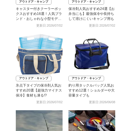
アウトドア・キャンプ
アウトドア・キャンプ
キャスター付きクーラーボッ
保冷剤人気おすすめ24選【お
クスおすすめ16選！人気ブラ
弁当にも】最強保冷や長持ち
ンド・おしゃれな小型モデル
して溶けにくいキャンプ用も
も
更新日:2026/07/02
更新日:2026/07/02
アウトドア・キャンプ
アウトドア・キャンプ
氷点下タイプの保冷剤人気お
釣り用タックルバッグ人気お
すすめ20選【超強力マイナス
すすめ12選！ショルダーや大
保冷】食材も凍る!?
容量タイプも
更新日:2026/07/02
更新日:2026/06/08