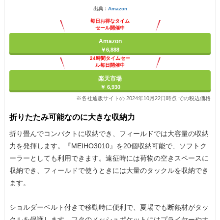
出典：
Amazon
毎日お得なタイム
セール開催中
Amazon
￥6,888
24時間タイムセー
ル毎日開催中
楽天市場
￥ 6,930
※各社通販サイトの 2024年10月22日時点 での税込価格
折りたたみ可能なのに大きな収納力
折り畳んでコンパクトに収納でき、フィールドでは大容量の収納
力を発揮します。『MEIHO3010』を20個収納可能で、ソフトク
ーラーとしても利用できます。遠征時には荷物の空きスペースに
収納でき、フィールドで使うときには大量のタックルを収納でき
ます。
ショルダーベルト付きで移動時に便利で、夏場でも断熱材がタッ
クルを保護します。フタのメッシュポケットにはプライヤーやオ