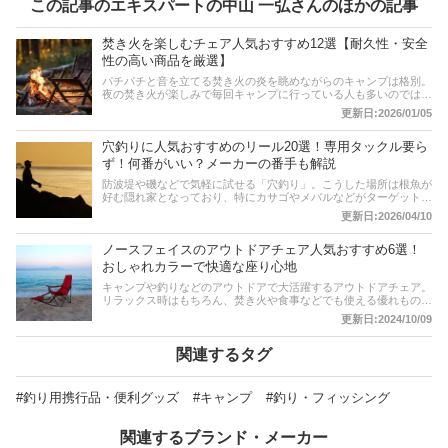
この記事のエキスパートの中山 一弘さんのほかの記事
焚き火を楽しむチェア人気おすすめ12選【耐久性・安全
性の高い商品を厳選】
パチパチと音を立てる焚き火の炎を眺めながらのキャンプは格別。
夜の焚き火が楽しみで毎回キャンプに行っている人も多いのではな
いでしょうか？そんな焚き火を楽しむために必要なのが快適なチェ
更新日:2026/01/05
アです。この記事では、焚き火におすすめのチェアの選び方とおす
すめ商品を紹介します。コールマンやスノーピーク、キャプテンス
穴釣りに人気おすすめのリール20選！専用タックル要ら
タッグなどといった人気メーカーをはじめ、焚き火におすすめチェ
アを厳選しました。記事の後半には、比較一覧表や通販サイトの最
ず！何番がいい？メーカーの番手も解説
新人気ランキングもありますので、売れ筋や口コミをチェックして
防波堤や磯などで気軽に試せる「穴釣り」。こうした場所は根魚が
みてください。
好む隠れ家となっており、特にカサゴやメバルなどがターゲットと
なります。この記事では、穴釣りにおすすめのリールの選び方とお
更新日:2026/04/10
すすめ商品を紹介します。人気のシマノやダイワ、アブ・ガルシア
のスピニングリールを厳選しました！比較一覧表や通販サイトの最
ノースフェイスのアウトドアチェア人気おすすめ6選！
新人気ランキングもあるので、売れ筋や口コミとあわせてチェック
してみてください。
おしゃれカラーで快適な座り心地
キャンプや釣りなどのアウトドアで大活躍するアウトドアチェア。
リラックス時はもちろん、焚き火や食事などでも使える優れもので
す。おしゃれなデザインで知られているノースフェイスもアウトド
更新日:2024/10/09
アチェアを販売しています。そこでこの記事では、ノースフェイス
のアウトドアチェアの魅力とおすすめの商品を紹介します。記事後
半には比較一覧表、通販サイトにおける最新人気ランキングのリン
関連するタグ
クもあるので、売れ筋や口コミも確認してみましょう。
#釣り用携行品・便利グッズ
#キャンプ
#釣り・フィッシング
関連するブランド・メーカー