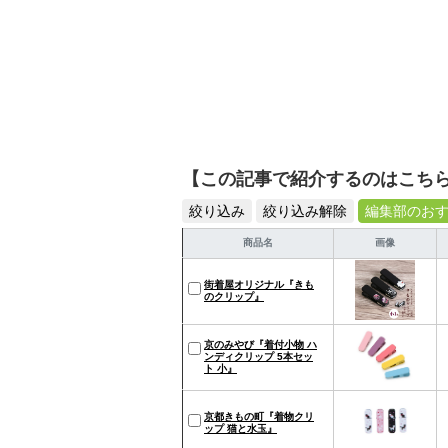
【この記事で紹介するのはこち
絞り込み
絞り込み解除
編集部のお
商品名
画像
街着屋オリジナル『きも
のクリップ』
京のみやび『着付小物 ハ
ンディクリップ 5本セッ
ト 小』
京都きもの町『着物クリ
ップ 猫と水玉』