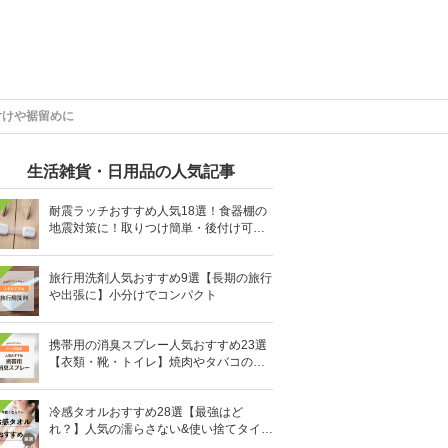
付けや裾留めに
生活雑貨・日用品の人気記事
耐震ラッチおすすめ人気18選！食器棚の
地震対策に！取りつけ簡単・後付け可能
も
旅行用洗剤人気おすすめ9選【長期の旅行
や出張に】小分けでコンパクト
携帯用の消臭スプレー人気おすすめ23選
【衣類・靴・トイレ】焼肉やタバコのニ
オイにも
冷感タオルおすすめ28選【最強はど
れ？】人気の濡らさない&使い捨てタイプ
も