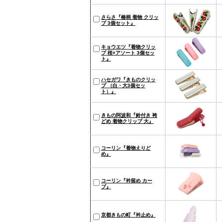
さらさ『椿柄 着物 クリッ
プ 3個セット』
キョウエツ『着物クリッ
プ 桜×アソート 3個セッ
ト』
ハセガワ『きものクリッ
プ （白・大3個セッ
ト）』
きもの阿波和『鈴付き 袴
どめ 着物クリップ 大』
コーリン『着物えりど
め』
コーリン『衿留め カー
ブ』
京都きもの町『衿止め』