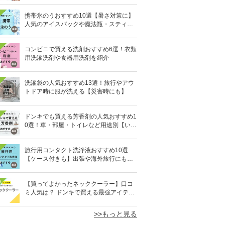
携帯氷のうおすすめ10選【暑さ対策に】
人気のアイスパックや魔法瓶・スティッ
ク型も
コンビニで買える洗剤おすすめ6選！衣類
用洗濯洗剤や食器用洗剤を紹介
洗濯袋の人気おすすめ13選！旅行やアウ
トドア時に服が洗える【災害時にも】
ドンキでも買える芳香剤の人気おすすめ1
0選！車・部屋・トイレなど用途別【いい
匂い】
旅行用コンタクト洗浄液おすすめ10選
【ケース付きも】出張や海外旅行にも便
利
0
【買ってよかったネッククーラー】口コ
ミ人気は？ ドンキで買える最強アイテム
も
>>もっと見る