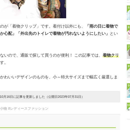
5
のが「着物クリップ」です。着付け以外にも、
「雨の日に着物で
6
か心配」「外出先のトイレで着物が汚れないようにしたい」
とい
7
ないので、通販で探して買うのが便利！ この記事では、
着物クリ
す。
8
かわいいデザインのものを、小～特大サイズまで幅広く厳選しま
9
0月16日に記事を更新しました（公開日2023年07月31日）
1
装小物
#レディースファッション