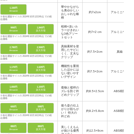
華やかながら
1,150円
も奥ゆかしい
Amazon
約7x2cm
アルミニウム
おしゃれな椿
※各社通販サイトの 2024年10月12日時点 での税
柄
込価格
桜柄×淡いカ
999円
1,840円
ラーがきれい
Amazon
楽天市場
約7×2 cm
アルミニウム
な3色アソー
※各社通販サイトの 2024年10月12日時点 での税
トセット
込価格
真鍮素材を使
2,780円
2,998円
用したサビに
Amazon
楽天市場
約7.5×2cm
真鍮
くく、丈夫な
※各社通販サイトの 2024年10月12日時点 での税
クリップ
込価格
機能性を重視
1,170円
1,628円
したほかには
Amazon
楽天市場
約7.5×2cm
アルミニウム
ない使いやす
※各社通販サイトの 2024年10月12日時点 での税
いデザイン
込価格
1,650円
1,100円
着物と襦袢の
Amazon
楽天市場
ズレを防ぐ衿
約8.5×2.5cm
ABS樹脂
どめクリップ
※各社通販サイトの 2024年10月12日時点 での税
込価格
後ろ姿の仕上
600円
598円
がりが段ちが
Amazon
楽天市場
約9.2×5.8cm
ASB樹脂
い！ 特大の
※各社通販サイトの 2024年10月16日時点 での税
衿どめ
込価格
880円
880円
美しくえもん
Amazon
楽天市場
が抜ける優秀
約12.5×9cm
ABS樹脂