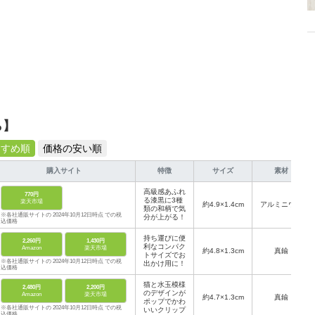
ら】
すすめ順
価格の安い順
購入サイト
特徴
サイズ
素材
高級感あふれ
770円
る漆黒に3種
楽天市場
約4.9×1.4cm
アルミニウム
類の和柄で気
※各社通販サイトの 2024年10月12日時点 での税
分が上がる！
込価格
持ち運びに便
2,260円
1,430円
利なコンパク
Amazon
楽天市場
約4.8×1.3cm
真鍮
トサイズでお
※各社通販サイトの 2024年10月12日時点 での税
出かけ用に！
込価格
猫と水玉模様
2,480円
2,200円
のデザインが
Amazon
楽天市場
約4.7×1.3cm
真鍮
ポップでかわ
※各社通販サイトの 2024年10月12日時点 での税
いいクリップ
込価格