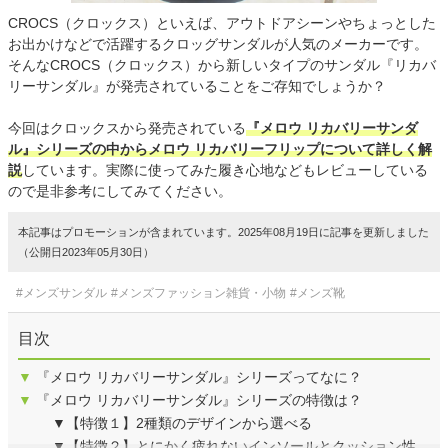
CROCS（クロックス）といえば、アウトドアシーンやちょっとした
お出かけなどで活躍するクロッグサンダルが人気のメーカーです。
そんなCROCS（クロックス）から新しいタイプのサンダル『リカバ
リーサンダル』が発売されていることをご存知でしょうか？
今回はクロックスから発売されている
『メロウ リカバリーサンダ
ル』シリーズの中からメロウ リカバリーフリップについて詳しく解
説
しています。実際に使ってみた履き心地などもレビューしている
ので是非参考にしてみてください。
本記事はプロモーションが含まれています。2025年08月19日に記事を更新しました
（公開日2023年05月30日）
#メンズサンダル
#メンズファッション雑貨・小物
#メンズ靴
目次
▼
『メロウ リカバリーサンダル』シリーズってなに？
▼
『メロウ リカバリーサンダル』シリーズの特徴は？
▼【特徴１】2種類のデザインから選べる
▼【特徴２】とにかく疲れないインソールとクッション性