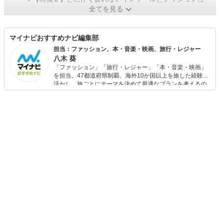
全てを見る
マイナビおすすめナビ編集部
担当：ファッション、本・音楽・映画、旅行・レジャー
八木 葵
「ファッション」「旅行・レジャー」「本・音楽・映画」
を担当。47都道府県制覇、海外10か国以上を旅した経験を
活かし、旅ごとにテーマを決めて最適なプランを考えるの
が得意。また、アパレルショップでの販売経験もあり。誰
でも手軽に楽しめるプチプラとトレンドを取り入れたコー
ディネートを提案します。本や映画から受けたインスピレ
ーションを日常や仕事に活かすことを大切にし、記事では
そんな視点から選んだおすすめ作品やアイテムを紹介しま
す。