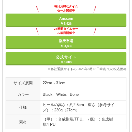
毎日お得なタイム
セール開催中
Amazon
￥5,426
24時間タイムセー
ル毎日開催中
楽天市場
￥ 3,850
公式サイト
￥6,600
※各社通販サイトの 2025年8月18日時点 での税込価格
サイズ展開
22cm～31cm
カラー
Black、White、Bone
ヒールの高さ：約2.5cm、重さ（参考サイ
仕様
ズ）：230g（27cm）
（甲）：合成樹脂/TPU、（底）：合成樹
素材
脂/TPU