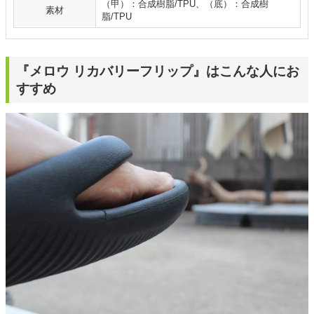
（甲）：合成樹脂/TPU、（底）：合成樹
素材
脂/TPU
『メロウ リカバリーフリップ』はこんな人にお
すすめ