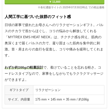
￥ 11,660
※各社通販サイトの 2025年07月30日時点 での税込価格
人間工学に基づいた抜群のフィット感
日頃の家事で疲れたお母さんへのリラクゼーションギフト。パル
スのチカラで首からほぐし、コリの悩みから解放してくれる
「MYTREX EMS HEAT NECK」は、チクチク感を抑え、筋肉の
奥深くまで届くパルスの力で、凝り固まった筋肉を集中的に刺
激。首・肩まわりの血行を促進し、コリや痛みを緩和してくれま
す。
わずか約166gの軽量設計
で、着けていることを忘れる軽さ。コ
ードレスタイプなので、家事をしながらでもラクラクマッサージ
ができますよ。
ギフトタイプ
リラクゼーション
サイズ、内容量
175 mm × 145 mm × 35 mm / 約166g