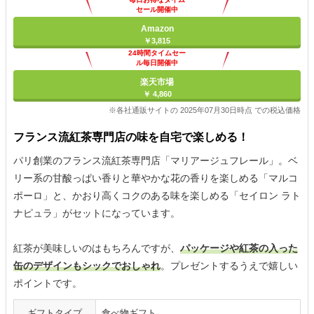
セール開催中
Amazon
￥3,815
24時間タイムセー
ル毎日開催中
楽天市場
￥ 4,860
※各社通販サイトの 2025年07月30日時点 での税込価格
フランス流紅茶専門店の味を自宅で楽しめる！
パリ創業のフランス流紅茶専門店「マリアージュフレール」。ベ
リー系の甘酸っぱい香りと華やかな花の香りを楽しめる「マルコ
ポーロ」と、かおり高くコクのある味を楽しめる「セイロン ラト
ナピュラ」がセットになっています。
紅茶が美味しいのはもちろんですが、
パッケージや紅茶の入った
缶のデザインもシックでおしゃれ
。プレゼントするうえで嬉しい
ポイントです。
ギフトタイプ
食べ物ギフト