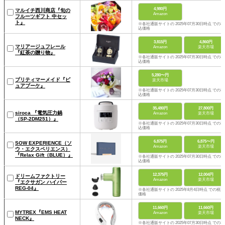
4,980円
マルイチ西川商店『旬の
Amazon
フルーツギフト 中セッ
ト』
※各社通販サイトの 2025年07月30日時点 での税
込価格
3,815円
4,860円
マリアージュフレール
Amazon
楽天市場
『紅茶の贈り物』
※各社通販サイトの 2025年07月30日時点 での税
込価格
5,280〜円
プリティマーメイド『ピ
楽天市場
ュアブーケ』
※各社通販サイトの 2025年07月30日時点 での税
込価格
35,480円
27,800円
siroca 『電気圧力鍋
Amazon
楽天市場
（SP-2DM251）』
※各社通販サイトの 2025年07月30日時点 での税
込価格
6,875円
6,875〜円
SOW EXPERIENCE（ソ
Amazon
楽天市場
ウ・エクスペリエンス）
『Relax Gift（BLUE）』
※各社通販サイトの 2025年07月30日時点 での税
込価格
12,375円
12,004円
ドリームファクトリー
Amazon
楽天市場
『エクサガン ハイパー
REG-04』
※各社通販サイトの 2025年8月4日時点 での税込
価格
11,660円
11,660円
MYTREX『EMS HEAT
Amazon
楽天市場
NECK』
※各社通販サイトの 2025年07月30日時点 での税