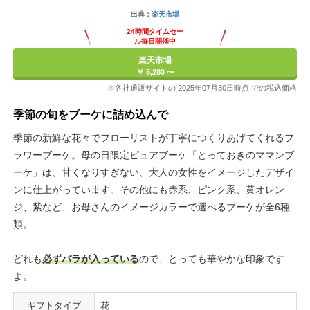
出典：
楽天市場
24時間タイムセー
ル毎日開催中
楽天市場
￥ 5,280 〜
※各社通販サイトの 2025年07月30日時点 での税込価格
季節の旬をブーケに詰め込んで
季節の新鮮な花々でフローリストが丁寧につくりあげてくれるフ
ラワーブーケ。母の日限定ピュアブーケ「とっておきのママンブ
ーケ」は、甘くなりすぎない、大人の女性をイメージしたデザイ
ンに仕上がっています。その他にも赤系、ピンク系、黄オレン
ジ、紫など、お母さんのイメージカラーで選べるブーケが全6種
類。
どれも
必ずバラが入っている
ので、とっても華やかな印象です
よ。
ギフトタイプ
花