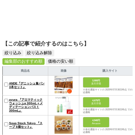
【この記事で紹介するのはこちら】
絞り込み
絞り込み解除
編集部のおすすめ順
価格の安い順
商品名
画像
購入サイト
3,900円
ANDE『デニッシュ食パン
楽天市場
3本セット』
※各社通販サイトの 2025年07月30日時点 での税
込価格
ayura 『アロマティック
4,675円
ウォッシュα 300mL＋メ
楽天市場
ディテーションバスｔ
※各社通販サイトの 2025年07月30日時点 での税
300mL』
込価格
4,940円
Soup Stock Tokyo 『ス
Amazon
ープ 6個セット』
※各社通販サイトの 2025年07月30日時点 での税
込価格