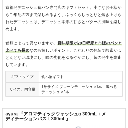
京都発デニッシュ食パン専門店のギフトセット。小さなお子様か
らご年配の方まで楽しめるよう、ふっくらしっとりと焼き上げら
れたデニッシュは、デニッシュ本来の甘さとバターの風味を楽し
めます。
種類によって異なりますが、
賞味期限が20日程度と市販のパンと
比べても長め
なのも嬉しいポイント。こだわりの包装で酸素がほ
とんどない環境にし、味の劣化をゆるやかにし、菌の発生を防止
しています。
ギフトタイプ
食べ物ギフト
1斤サイズ プレーンデニッシュ ×1本、選べる
サイズ、内容量
デニッシュ ×2本
ayura 『アロマティックウォッシュα 300mL＋メ
ディテーションバスｔ300mL』