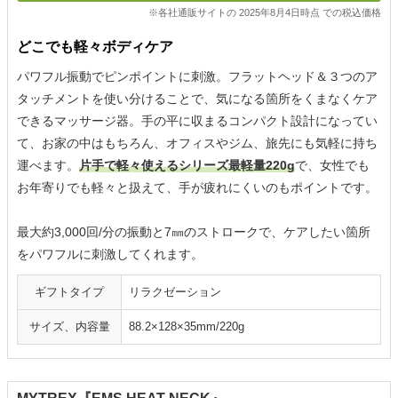
※各社通販サイトの 2025年8月4日時点 での税込価格
どこでも軽々ボディケア
パワフル振動でピンポイントに刺激。フラットヘッド＆３つのア
タッチメントを使い分けることで、気になる箇所をくまなくケア
できるマッサージ器。手の平に収まるコンパクト設計になってい
て、お家の中はもちろん、オフィスやジム、旅先にも気軽に持ち
運べます。
片手で軽々使えるシリーズ最軽量220g
で、女性でも
お年寄りでも軽々と扱えて、手が疲れにくいのもポイントです。
最大約3,000回/分の振動と7㎜のストロークで、ケアしたい箇所
をパワフルに刺激してくれます。
ギフトタイプ
リラクゼーション
サイズ、内容量
88.2×128×35mm/220g