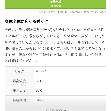
楽天市場
￥ 3,566
※各社通販サイトの 2024年09月30日時点 での税込価格
身体全体に広がる暖かさ
天然ミネラル機能鉱石(パージ)を配合したカイロ。自然界の活性
エネルギーで、暖かさがじんわりと、身体全体に広がっていくの
を体感していただけるでしょう。こちらはシールを剥がして、衣
服や肌着の上から貼り付けるタイプ。寒い冬も気軽に暖かくなれ
ますが、低温やけどの可能性があるので、直接肌に貼り付けるこ
とは避けてください。
サイズ
9cm×7cm
最高温度
62℃
平均温度
50℃
持続時間
8時間
内容量
30個×2
全てを見る