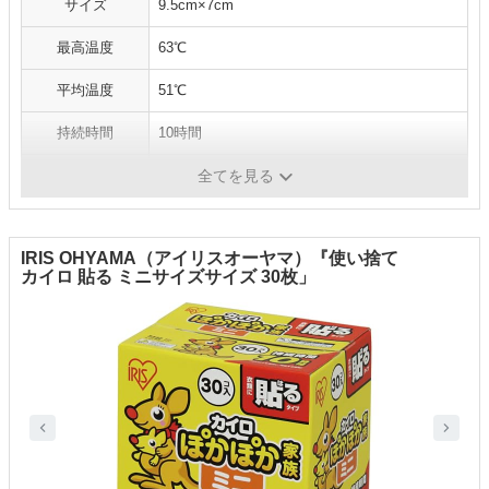
サイズ
9.5cm×7cm
最高温度
63℃
平均温度
51℃
持続時間
10時間
内容量
60枚
全てを見る
IRIS OHYAMA（アイリスオーヤマ）『使い捨て
カイロ 貼る ミニサイズサイズ 30枚」