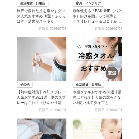
生活雑貨・日用品
家具・インテリア
旅行で疲れた足を癒やすグッ
通年使える「BAKUNE（バク
ズ人気おすすめ18選！ふくら
ネ）掛け布団」って実際ど
はぎ・足裏がスッキリ
う？【レビュー＆口コミ紹
介】
更新日:2026/07/03
更新日:2026/07/02
その他
生活雑貨・日用品
【熱中症対策】冷却スプレー
冷感タオルおすすめ28選【最
人気おすすめ11選！夏のスプ
強はどれ？】人気の濡らさな
レーはこれ！《ひんやり清涼
い&使い捨てタイプも
続く》
更新日:2026/07/01
更新日:2026/07/01