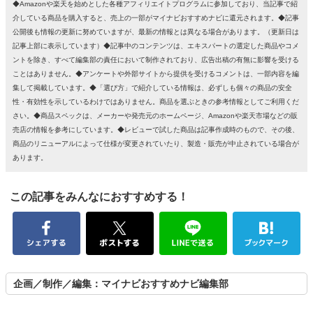
◆Amazonや楽天を始めとした各種アフィリエイトプログラムに参加しており、当記事で紹
介している商品を購入すると、売上の一部がマイナビおすすめナビに還元されます。◆記事
公開後も情報の更新に努めていますが、最新の情報とは異なる場合があります。（更新日は
記事上部に表示しています）◆記事中のコンテンツは、エキスパートの選定した商品やコメ
ントを除き、すべて編集部の責任において制作されており、広告出稿の有無に影響を受ける
ことはありません。◆アンケートや外部サイトから提供を受けるコメントは、一部内容を編
集して掲載しています。◆「選び方」で紹介している情報は、必ずしも個々の商品の安全
性・有効性を示しているわけではありません。商品を選ぶときの参考情報としてご利用くだ
さい。◆商品スペックは、メーカーや発売元のホームページ、Amazonや楽天市場などの販
売店の情報を参考にしています。◆レビューで試した商品は記事作成時のもので、その後、
商品のリニューアルによって仕様が変更されていたり、製造・販売が中止されている場合が
あります。
この記事をみんなにおすすめする！
企画／制作／編集：マイナビおすすめナビ編集部