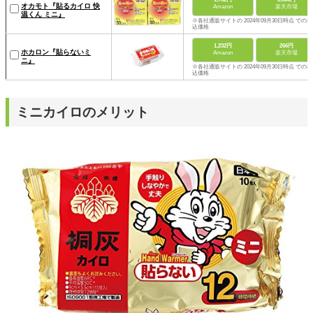
オカモト『貼るカイロ 快
Amazon
楽天市場
温くん ミニ』
※各社通販サイトの 2024年09月30日時点 での税
込価格
1,232円
266円
ホカロン『貼らないミ
Amazon
楽天市場
ニ』
※各社通販サイトの 2024年09月30日時点 での税
込価格
ミニカイロのメリット