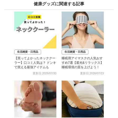
健康グッズに関連する記事
生活雑貨・日用品
生活雑貨・日用品
【買ってよかったネッククー
睡眠用アイマスクの人気おす
ラー】口コミ人気は？ ドンキ
すめ7選【遮光&リラックス】
で買える最強アイテムも
睡眠環境の質を上げよう！
更新日:2026/07/30
更新日:2026/07/23