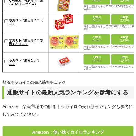
小林製薬『桐灰カイロ 貼
Amazon
楽天市場
らない ミニサイズ』
※各社通販サイトの 2024年11月26日時点 での税
込価格
2,000円
1,350円
ホカロン『貼るカイロ ミ
Amazon
楽天市場
ニ』
※各社通販サイトの 2024年10月1日時点 での税
価格
1,782円
3,566円
オカモト『貼るカイロ 快
Amazon
楽天市場
温くん ミニ』
※各社通販サイトの 2024年09月30日時点 での税
込価格
1,232円
266円
ホカロン『貼らないミ
Amazon
楽天市場
ニ』
※各社通販サイトの 2024年09月30日時点 での税
込価格
貼るホッカイロの売れ筋をチェック
通販サイトの最新人気ランキングを参考にする
Amazon、楽天市場での貼るホッカイロの売れ筋ランキングも参考に
してみてください。
Amazon：使い捨てカイロランキング