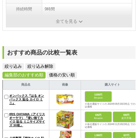
持続時間
9時間
内容量
10個
全てを見る
おすすめ商品の比較一覧表
絞り込み
絞り込み解除
編集部のおすすめ順
価格の安い順
商品名
画像
購入サイト
3,830円
オンパックス『はる オン
Amazon
パックス 貼る カイロ ミ
ニ』
※各社通販サイトの 2024年09月30日時点 での税
込価格
IRIS OHYAMA（アイリス
636円
930円
オーヤマ）『使い捨てカ
Amazon
楽天市場
イロ 貼る ミニサイズサイ
※各社通販サイトの 2024年11月26日時点 での税
ズ 30枚」
込価格
1,980円
327円