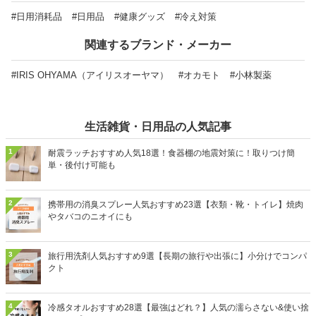
#日用消耗品
#日用品
#健康グッズ
#冷え対策
関連するブランド・メーカー
#IRIS OHYAMA（アイリスオーヤマ）
#オカモト
#小林製薬
生活雑貨・日用品の人気記事
1
耐震ラッチおすすめ人気18選！食器棚の地震対策に！取りつけ簡
単・後付け可能も
2
携帯用の消臭スプレー人気おすすめ23選【衣類・靴・トイレ】焼肉
やタバコのニオイにも
3
旅行用洗剤人気おすすめ9選【長期の旅行や出張に】小分けでコンパ
クト
4
冷感タオルおすすめ28選【最強はどれ？】人気の濡らさない&使い捨