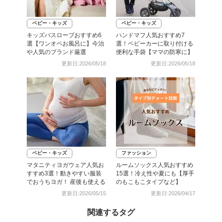
ベビー・キッズ
ベビー・キッズ
キッズバスローブおすすめ6
ハンドマフ人気おすすめ7
選【ワンオペお風呂に】今治
選！ベビーカーに取り付ける
や人気のブランド厳選
便利な手袋【ママの防寒に】
更新日:2026/05/18
更新日:2026/05/18
ベビー・キッズ
ファッション
マタニティヨガウェア人気お
ルームソックス人気おすすめ
すすめ3選！動きやすい服装
15選！冷え性や夏にも【厚手
でおうちヨガ！ 産後も使える
のもこもこタイプなど】
更新日:2026/05/15
更新日:2026/04/17
関連するタグ