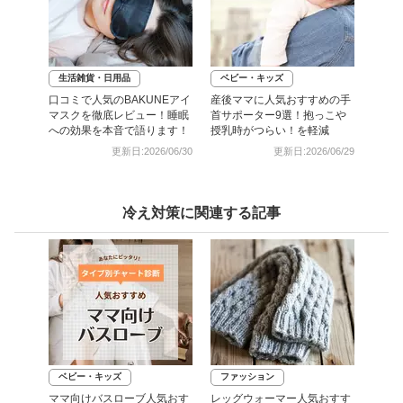
生活雑貨・日用品
ベビー・キッズ
口コミで人気のBAKUNEアイ
産後ママに人気おすすめの手
マスクを徹底レビュー！睡眠
首サポーター9選！抱っこや
への効果を本音で語ります！
授乳時がつらい！を軽減
更新日:2026/06/30
更新日:2026/06/29
冷え対策に関連する記事
ベビー・キッズ
ファッション
ママ向けバスローブ人気おす
レッグウォーマー人気おすす