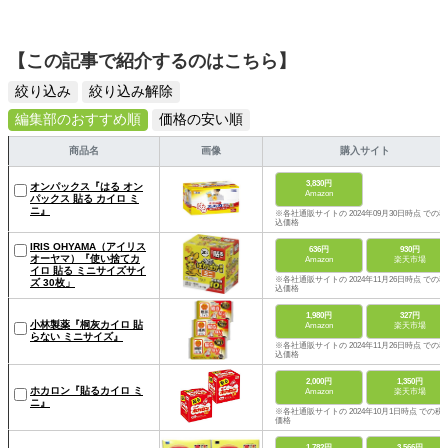
【この記事で紹介するのはこちら】
絞り込み
絞り込み解除
編集部のおすすめ順
価格の安い順
商品名
画像
購入サイト
3,830円
オンパックス『はる オン
Amazon
パックス 貼る カイロ ミ
ニ』
※各社通販サイトの 2024年09月30日時点 での税
込価格
IRIS OHYAMA（アイリス
636円
930円
オーヤマ）『使い捨てカ
Amazon
楽天市場
イロ 貼る ミニサイズサイ
※各社通販サイトの 2024年11月26日時点 での税
ズ 30枚」
込価格
1,980円
327円
小林製薬『桐灰カイロ 貼
Amazon
楽天市場
らない ミニサイズ』
※各社通販サイトの 2024年11月26日時点 での税
込価格
2,000円
1,350円
ホカロン『貼るカイロ ミ
Amazon
楽天市場
ニ』
※各社通販サイトの 2024年10月1日時点 での税
価格
1,782円
3,566円