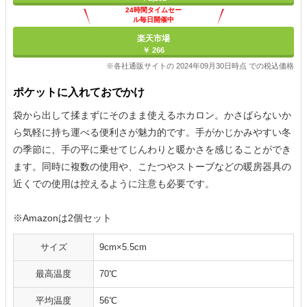
24時間タイムセー
ル毎日開催中
楽天市場
￥ 266
※各社通販サイトの 2024年09月30日時点 での税込価格
ポケットに入れておでかけ
袋から出して揉まずにそのまま使えるホカロン。かさばらないか
ら気軽に持ち運べる便利さが魅力的です。手がかじかみやすい冬
の季節に、手の平に乗せてじんわりと暖かさを感じることができ
ます。同時に複数の使用や、こたつやストーブなどの暖房器具の
近くでの使用は控えるように注意も必要です。
※Amazonは2個セット
サイズ
9cm×5.5cm
最高温度
70℃
平均温度
56℃