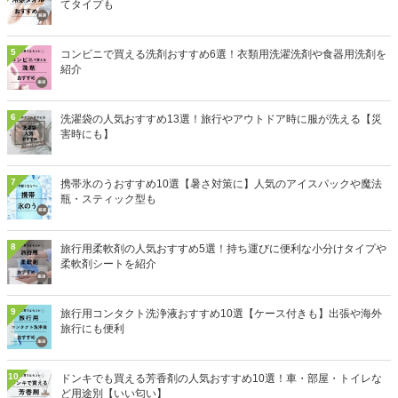
てタイプも
5
コンビニで買える洗剤おすすめ6選！衣類用洗濯洗剤や食器用洗剤を
紹介
6
洗濯袋の人気おすすめ13選！旅行やアウトドア時に服が洗える【災
害時にも】
7
携帯氷のうおすすめ10選【暑さ対策に】人気のアイスパックや魔法
瓶・スティック型も
8
旅行用柔軟剤の人気おすすめ5選！持ち運びに便利な小分けタイプや
柔軟剤シートを紹介
9
旅行用コンタクト洗浄液おすすめ10選【ケース付きも】出張や海外
旅行にも便利
10
ドンキでも買える芳香剤の人気おすすめ10選！車・部屋・トイレな
ど用途別【いい匂い】