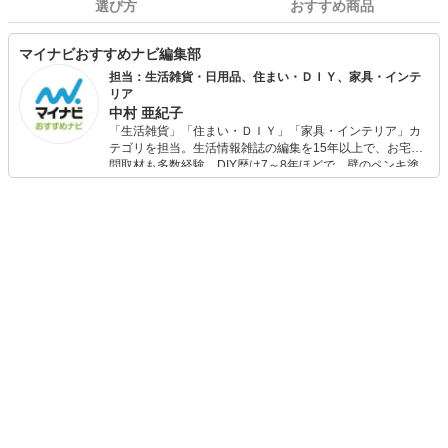
選び方
おすすめ商品
マイナビおすすめナビ編集部
担当：生活雑貨・日用品、住まい・ＤＩＹ、家具・インテ
リア
中村 亜紀子
「生活雑貨」「住まい・ＤＩＹ」「家具・インテリア」カ
テゴリを担当。生活情報雑誌の編集を15年以上で、お宅訪
問取材も多数経験。DIY歴は7～8年ほどで、壁のペンキ塗
りや壁紙チェンジなどもチャレンジ済み。初心者でもモノ
選びがしやすい記事をお届けします！