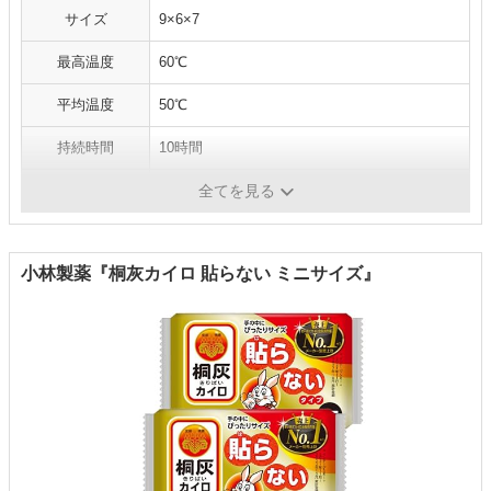
サイズ
9×6×7
最高温度
60℃
平均温度
50℃
持続時間
10時間
内容量
30枚
全てを見る
小林製薬『桐灰カイロ 貼らない ミニサイズ』