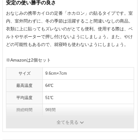
安定の使い勝手の良さ
おなじみの携帯カイロの定番「ホカロン」の貼るタイプです。室
内、室外問わずに、冬の季節は活躍すること間違いなしの商品。
衣類に上に貼ってもズレないのがとても便利。使用する際は、ベ
ルトやサポーターで押し付けないようにしましょう。また、やけ
どの可能性もあるので、就寝時も使わないようにしましょう。
※Amazonは2個セット
サイズ
9.6cm×7cm
最高温度
64℃
平均温度
51℃
持続時間
9時間
内容量
30個
全てを見る