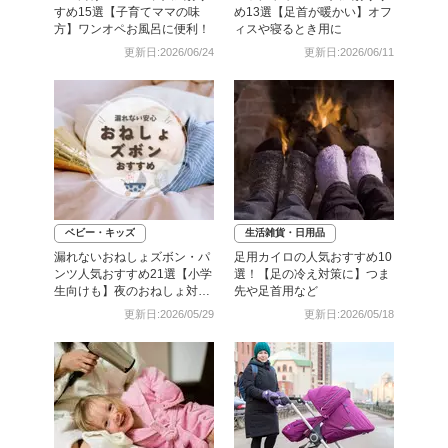
すめ15選【子育てママの味
め13選【足首が暖かい】オフ
方】ワンオペお風呂に便利！
ィスや寝るとき用に
更新日:2026/06/24
更新日:2026/06/11
ベビー・キッズ
生活雑貨・日用品
漏れないおねしょズボン・パ
足用カイロの人気おすすめ10
ンツ人気おすすめ21選【小学
選！【足の冷え対策に】つま
生向けも】夜のおねしょ対策
先や足首用など
に
更新日:2026/05/29
更新日:2026/05/18