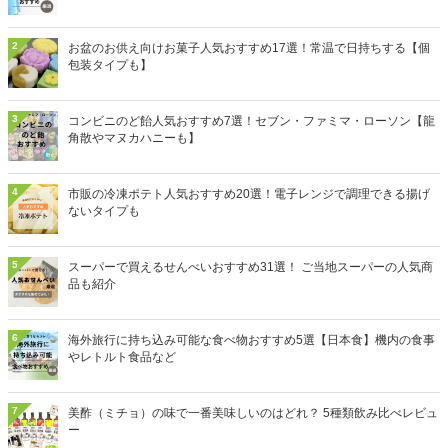
2
お盆のお供え向けお菓子人気おすすめ17選！常温で日持ちする【個
包装タイプも】
3
コンビニのど飴人気おすすめ7選！セブン・ファミマ・ローソン【龍
角散やマヌカハニーも】
4
市販の冷凍ポテト人気おすすめ20選！電子レンジで調理できる揚げ
ないタイプも
5
スーパーで買えるせんべいおすすめ31選！ ご当地スーパーの人気商
品も紹介
6
海外旅行に持ち込み可能な食べ物おすすめ5選【日本食】機内の食事
やレトルト食品など
7
美酢（ミチョ）の味で一番美味しいのはどれ？ 5種類飲み比べレビュ
ー