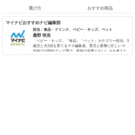
選び方
おすすめ商品
マイナビおすすめナビ編集部
担当：食品・ドリンク、ベビー・キッズ、ペット
桑野 咲良
「ベビー・キッズ」「食品」「ペット」カテゴリー担当。3
歳児と犬2頭を育てるママ編集者。育児と家事に忙しいママ
目線での時短グッズ選び、家族の栄養とおいしさを考えた
食品選び、束の間のリラックスタイムを楽しむためのスイ
ーツ選びに自信あり。鋭い目線で商品を見極め、少しでも
日々の生活が豊かになるものを紹介します。