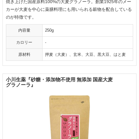
焼き上げた国産原料100%の大麦グラノーラ。創業1925年のメー
カーが大麦を中心に薬膳料理にも用いられる穀物を配合している
のが特徴です。
内容量
250g
カロリー
-
原材料
押麦（大麦）、玄米、大豆、黒大豆、はと麦
小川生薬『砂糖・添加物不使用 無添加 国産大麦
グラノーラ』