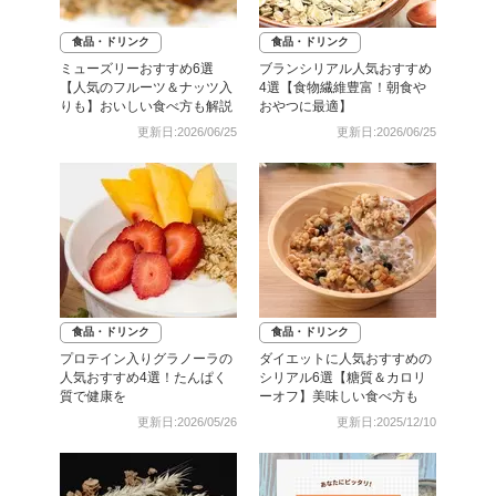
食品・ドリンク
食品・ドリンク
ミューズリーおすすめ6選
ブランシリアル人気おすすめ
【人気のフルーツ＆ナッツ入
4選【食物繊維豊富！朝食や
りも】おいしい食べ方も解説
おやつに最適】
更新日:2026/06/25
更新日:2026/06/25
食品・ドリンク
食品・ドリンク
プロテイン入りグラノーラの
ダイエットに人気おすすめの
人気おすすめ4選！たんぱく
シリアル6選【糖質＆カロリ
質で健康を
ーオフ】美味しい食べ方も
更新日:2026/05/26
更新日:2025/12/10