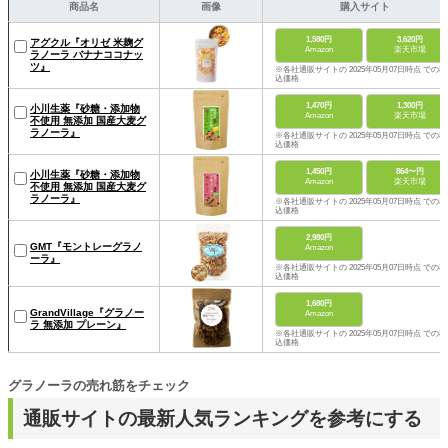
商品名
画像
購入サイト
1,580円
3,620円
アグクル『オリゼ 米麹グ
Amazon
楽天市場
ラノーラ バナナココナッ
ツ』
※各社通販サイトの 2025年05月07日時点 での税
込価格
1,470円
1,300円
小川生薬『砂糖・添加物
Amazon
楽天市場
不使用 無添加 国産大麦グ
ラノーラ』
※各社通販サイトの 2025年05月07日時点 での税
込価格
1,450円
864〜円
小川生薬『砂糖・添加物
Amazon
楽天市場
不使用 無添加 国産大麦グ
ラノーラ』
※各社通販サイトの 2025年05月07日時点 での税
込価格
2,980円
GMT『モントレーグラノ
Amazon
ーラ』
※各社通販サイトの 2025年05月07日時点 での税
込価格
1,680円
GrandVillage『グラノー
Amazon
ラ 無添加 プレーン』
※各社通販サイトの 2025年05月07日時点 での税
込価格
グラノーラの売れ筋をチェック
通販サイトの最新人気ランキングを参考にする