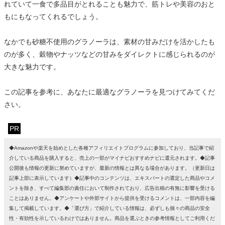
れていて一食で多品目がとれることも魅力で、筋トレや美容のおと
もにもなってくれるでしょう。
なかでも砂糖不使用のグラノーラは、素材の甘みだけを活かしたも
のが多く、穀物やナッツなどの甘みをダイレクトに感じられるのが
大きな魅力です。
この記事を参考に、あなたに最適なグラノーラを見つけてみてくだ
さい。
PR
◆Amazonや楽天を始めとした各種アフィリエイトプログラムに参加しており、当記事で紹
介している商品を購入すると、売上の一部がマイナビおすすめナビに還元されます。◆記事
公開後も情報の更新に努めていますが、最新の情報とは異なる場合があります。（更新日は
記事上部に表示しています）◆記事中のコンテンツは、エキスパートの選定した商品やコメ
ントを除き、すべて編集部の責任において制作されており、広告出稿の有無に影響を受ける
ことはありません。◆アンケートや外部サイトから提供を受けるコメントは、一部内容を編
集して掲載しています。◆「選び方」で紹介している情報は、必ずしも個々の商品の安全
性・有効性を示しているわけではありません。商品を選ぶときの参考情報としてご利用くだ