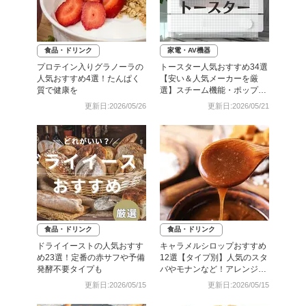
食品・ドリンク
家電・AV機器
プロテイン入りグラノーラの
トースター人気おすすめ34選
人気おすすめ4選！たんぱく
【安い＆人気メーカーを厳
質で健康を
選】スチーム機能・ポップア
ップ式も
更新日:2026/05/26
更新日:2026/05/21
食品・ドリンク
食品・ドリンク
ドライイーストの人気おすす
キャラメルシロップおすすめ
め23選！定番の赤サフや予備
12選【タイプ別】人気のスタ
発酵不要タイプも
バやモナンなど！アレンジレ
シピも紹介
更新日:2026/05/15
更新日:2026/05/15