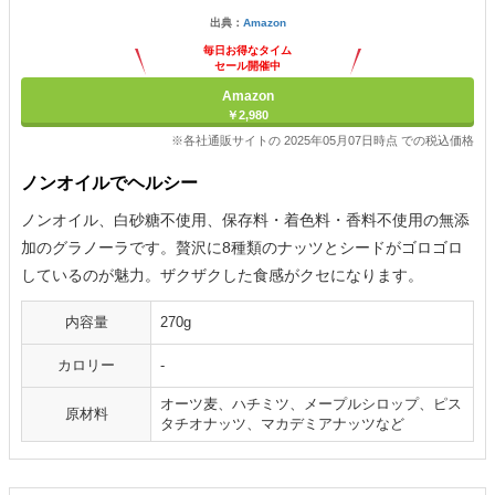
出典：
Amazon
毎日お得なタイム
セール開催中
Amazon
￥2,980
※各社通販サイトの 2025年05月07日時点 での税込価格
ノンオイルでヘルシー
ノンオイル、白砂糖不使用、保存料・着色料・香料不使用の無添
加のグラノーラです。贅沢に8種類のナッツとシードがゴロゴロ
しているのが魅力。ザクザクした食感がクセになります。
内容量
270g
カロリー
-
オーツ麦、ハチミツ、メープルシロップ、ピス
原材料
タチオナッツ、マカデミアナッツなど