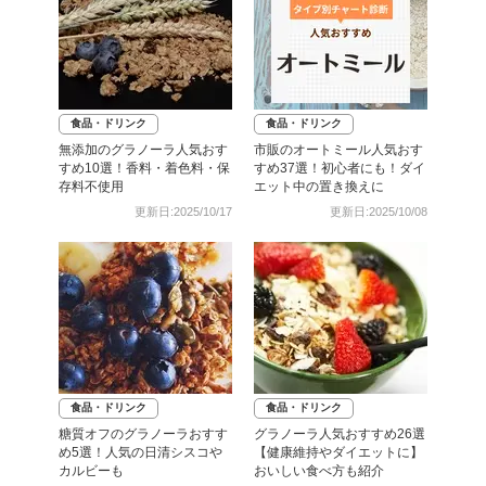
食品・ドリンク
食品・ドリンク
無添加のグラノーラ人気おす
市販のオートミール人気おす
すめ10選！香料・着色料・保
すめ37選！初心者にも！ダイ
存料不使用
エット中の置き換えに
更新日:2025/10/17
更新日:2025/10/08
食品・ドリンク
食品・ドリンク
糖質オフのグラノーラおすす
グラノーラ人気おすすめ26選
め5選！人気の日清シスコや
【健康維持やダイエットに】
カルビーも
おいしい食べ方も紹介