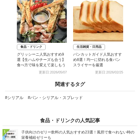
食品・ドリンク
生活雑貨・日用品
グリッシーニ人気おすすめ9
パンカットガイド人気おすす
選【生ハムやチーズも合う】
め8選！均一に切れる食パン
食べ方で味を変えて楽しもう
スライサーを厳選
更新日:2026/05/07
更新日:2026/02/25
関連するタグ
#シリアル
#パン・シリアル・スプレッド
食品・ドリンクの人気記事
1
子供向けのゼリー飲料の人気おすすめ23選！風邪で食べれない時の
栄養補給ゼリーも