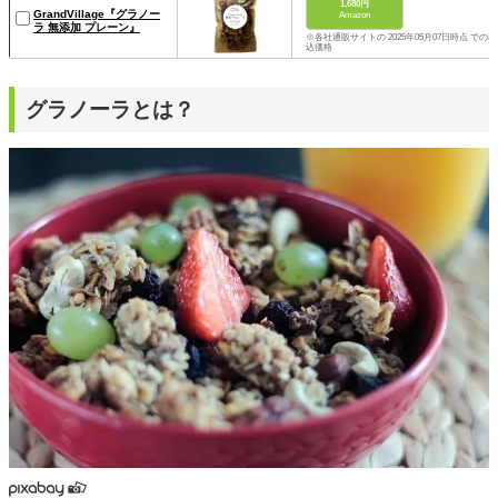
1,680円
GrandVillage『グラノー
Amazon
ラ 無添加 プレーン』
※各社通販サイトの 2025年05月07日時点 での税
込価格
グラノーラとは？