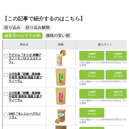
【この記事で紹介するのはこちら】
絞り込み
絞り込み解除
編集部のおすすめ順
価格の安い順
商品名
画像
購入サイト
1,580円
3,620円
アグクル『オリゼ 米麹グ
Amazon
楽天市場
ラノーラ バナナココナッ
ツ』
※各社通販サイトの 2025年05月07日時点 での税
込価格
1,470円
1,300円
小川生薬『砂糖・添加物
Amazon
楽天市場
不使用 無添加 国産大麦グ
ラノーラ』
※各社通販サイトの 2025年05月07日時点 での税
込価格
1,450円
864〜円
小川生薬『砂糖・添加物
Amazon
楽天市場
不使用 無添加 国産大麦グ
ラノーラ』
※各社通販サイトの 2025年05月07日時点 での税
込価格
2,980円
GMT『モントレーグラノ
Amazon
ーラ』
※各社通販サイトの 2025年05月07日時点 での税
込価格