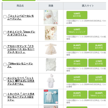
商品名
画像
購入サイト
5,500円
『コットンベビーセレモ
楽天市場
ニードレス』
※各社通販サイトの 2026年04月20日時点 での税
込価格
6,930円
ナオミイトウ『2wayドレ
Yahoo!ショッピング
ス オフホワイト』
※各社通販サイトの 2026年5月1日時点 での税込
価格
26,400円
26,400円
アモローサマンマ『クラ
Amazon
楽天市場
シカルレース セレモニー
ドレス セット 』
※各社通販サイトの 2026年5月1日時点 での税込
価格
2,799円
2,799円
『2Wayセレモニードレ
Amazon
楽天市場
ス』
※各社通販サイトの 2026年5月1日時点 での税込
価格
6,974円
6,974円
エンジェリーベ『ニット
Amazon
楽天市場
キルト 帽子＆ボレロ付き
ドレスオール』
※各社通販サイトの 2026年04月20日時点 での税
込価格
33,000円
33,000円
ミキハウス『 コート付き
楽天市場
Yahoo!ショッピング
セレモニードレス 3点セ
ット』
※各社通販サイトの 2026年5月1日時点 での税込
価格