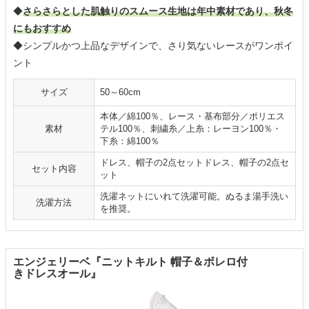
◆
さらさらとした肌触りのスムース生地は年中素材であり、秋冬
にもおすすめ
◆シンプルかつ上品なデザインで、さり気ないレースがワンポイ
ント
サイズ
50～60cm
本体／綿100％、レース・基布部分／ポリエス
素材
テル100％、刺繍糸／上糸：レーヨン100％・
下糸：綿100％
ドレス、帽子の2点セットドレス、帽子の2点セ
セット内容
ット
洗濯ネットにいれて洗濯可能。ぬるま湯手洗い
洗濯方法
を推奨。
エンジェリーベ『ニットキルト 帽子＆ボレロ付
きドレスオール』