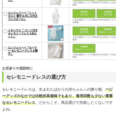
ス』
※各社通販サイトの 2026年5月1日時点 での税込
価格
6,974円
6,974円
エンジェリーベ『ニット
Amazon
楽天市場
キルト 帽子＆ボレロ付き
ドレスオール』
※各社通販サイトの 2026年04月20日時点 での税
込価格
33,000円
33,000円
ミキハウス『 コート付き
楽天市場
Yahoo!ショッピング
セレモニードレス 3点セ
ット』
※各社通販サイトの 2026年5月1日時点 での税込
価格
5,478円
エンジェリーベ『セーラ
Yahoo!ショッピング
ー セレモニードレス＆帽
子』
※各社通販サイトの 2026年5月1日時点 での税込
価格
お宮参りや退院時に
セレモニードレスの選び方
セレモニードレスは、生まれたばかりの赤ちゃんへの贈り物。
ベビ
ーグッズのなかでは比較的高価格でもあり、着用回数も少ない貴重
なセレモニードレス
。だからこそ、商品選びで失敗したくないです
よね。