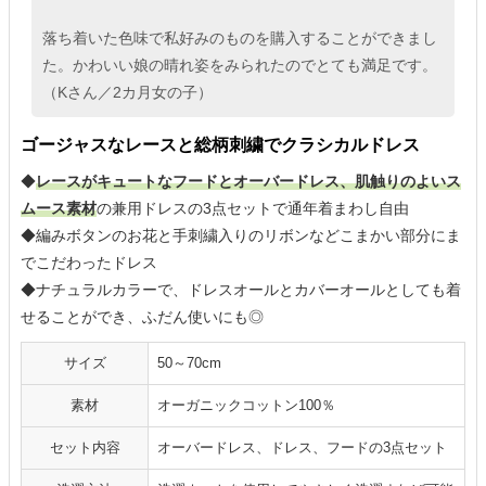
落ち着いた色味で私好みのものを購入することができまし
た。かわいい娘の晴れ姿をみられたのでとても満足です。
（Kさん／2カ月女の子）
ゴージャスなレースと総柄刺繍でクラシカルドレス
◆
レースがキュートなフードとオーバードレス、肌触りのよいス
ムース素材
の兼用ドレスの3点セットで通年着まわし自由
◆編みボタンのお花と手刺繍入りのリボンなどこまかい部分にま
でこだわったドレス
◆ナチュラルカラーで、ドレスオールとカバーオールとしても着
せることができ、ふだん使いにも◎
サイズ
50～70cm
素材
オーガニックコットン100％
セット内容
オーバードレス、ドレス、フードの3点セット