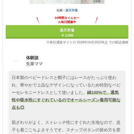
出典：
楽天市場
24時間タイムセー
ル毎日開催中
楽天市場
￥ 5,500
※各社通販サイトの 2026年04月20日時点 での税込価格
体験談
先輩ママ
日本製のベビードレスと帽子にはレースがたっぷり使わ
れ、華やかで上品なデザインになっているため特別なベビ
ーセレモニードレスとして使いました。
綿100%で、通気
性や吸水性にすぐれているのでオールシーズン着用可能な
点も◎
肌ざわりがよく、ストレッチ性にすぐれた生地なので、息
子も着ごこちよさそうです。スナップボタンの留め方を変