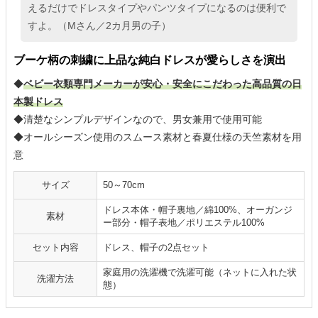
えるだけでドレスタイプやパンツタイプになるのは便利で
すよ。（Mさん／2カ月男の子）
ブーケ柄の刺繍に上品な純白ドレスが愛らしさを演出
◆
ベビー衣類専門メーカーが安心・安全にこだわった高品質の日
本製ドレス
◆清楚なシンプルデザインなので、男女兼用で使用可能
◆オールシーズン使用のスムース素材と春夏仕様の天竺素材を用
意
サイズ
50～70cm
ドレス本体・帽子裏地／綿100%、オーガンジ
素材
ー部分・帽子表地／ポリエステル100%
セット内容
ドレス、帽子の2点セット
家庭用の洗濯機で洗濯可能（ネットに入れた状
洗濯方法
態）