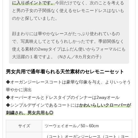
に入りポイントです。
今回だけでなく、次のことを考える
と男の子女の子関係なく使えるセレモニードレスはないも
のかと探していました。
顔まわりには華やかなレースがたっぷり使われているの
で、写真映えしてとてもうれしかったです。季節関係なく
使える素材の2wayタイプはふだん使いからフォーマルにも
大活躍の１着ですよ。（Nさん／8カ月女の子）
男女共用で通年着られる天竺素材のセレモニーセット
◆オーガンジーレースコートは豪華な印象を与え、よりいっそう
華やかに演出
◆オーバーオールとドレスタイプのインナーは2wayオール
◆シンプルデザインであるコートには
かわいらしいクローバーが
刺繍され、男女共用も◎
サイズ
ツーウェイオール／50～60cm
（コート）オーガンジーレース（コート：ヨー