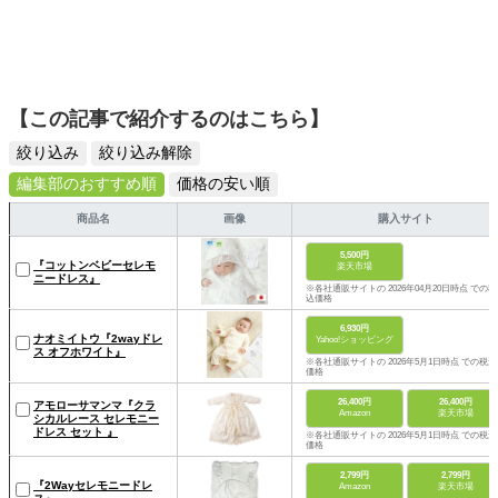
【この記事で紹介するのはこちら】
絞り込み
絞り込み解除
編集部のおすすめ順
価格の安い順
商品名
画像
購入サイト
5,500円
『コットンベビーセレモ
楽天市場
ニードレス』
※各社通販サイトの 2026年04月20日時点 での税
込価格
6,930円
ナオミイトウ『2wayドレ
Yahoo!ショッピング
ス オフホワイト』
※各社通販サイトの 2026年5月1日時点 での税込
価格
26,400円
26,400円
アモローサマンマ『クラ
Amazon
楽天市場
シカルレース セレモニー
ドレス セット 』
※各社通販サイトの 2026年5月1日時点 での税込
価格
2,799円
2,799円
『2Wayセレモニードレ
Amazon
楽天市場