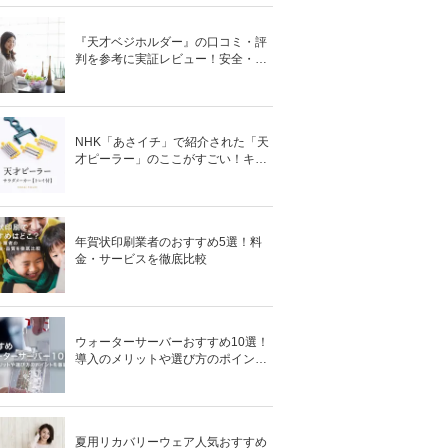
『天才ベジホルダー』の口コミ・評
判を参考に実証レビュー！安全・時
短の調理サポートアイテム！
NHK「あさイチ」で紹介された「天
才ピーラー」のここがすごい！キャ
ベツがほわほわ4枚刃ピーラーの魅
力に迫る！
年賀状印刷業者のおすすめ5選！料
金・サービスを徹底比較
ウォーターサーバーおすすめ10選！
導入のメリットや選び方のポイント
を徹底解説
夏用リカバリーウェア人気おすすめ