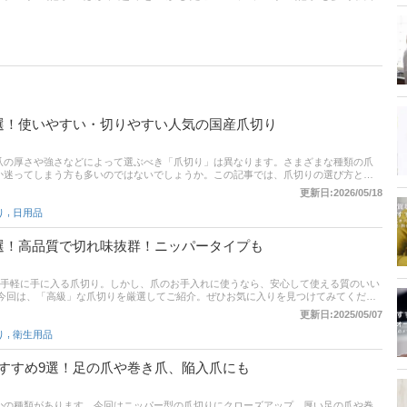
選！使いやすい・切りやすい人気の国産爪切り
爪の厚さや強さなどによって選ぶべき「爪切り」は異なります。さまざまな種類の爪
か迷ってしまう方も多いのではないでしょうか。この記事では、爪切りの選び方とお
心の日本製爪切りに絞って紹介します。定番のグリップ型や電動タイプ、高級爪切り
更新日:2026/05/18
ピックアップしています。記事後半には、比較一覧表、通販サイトの売れ筋人気ラン
,
り
日用品
チェックしてみてください。
選！高品質で切れ味抜群！ニッパータイプも
も手軽に手に入る爪切り。しかし、爪のお手入れに使うなら、安心して使える質のいい
 今回は、「高級」な爪切りを厳選してご紹介。ぜひお気に入りを見つけてみてくださ
更新日:2025/05/07
,
り
衛生用品
すすめ9選！足の爪や巻き爪、陥入爪にも
かの種類があります。今回はニッパー型の爪切りにクローズアップ。厚い足の爪や巻