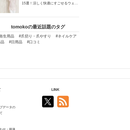
15選！涼しく快適にすごせるウェア
をご紹介！
tomokoの最近話題のタグ
#衛生用品
#爪切り・爪やすり
#ネイルケア
用品
#日用品
#口コミ
て
LINK
ブデータの
て
わせ・媒体