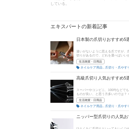
している。
エキスパートの新着記事
日本製の爪切りおすすめ5
違いがないように思える爪ですが、
切りがあるので、どれを選べばいい
すすめ商品を紹介。そのなかでも安
生活雑貨・日用品
など、使いやすい切りやすいものを
,
ネイルケア用品
爪切り・爪やす
キングもあるので、口コミや評判も
高級爪切り人気おすすめ5
スーパーやコンビニ、100均などで
ものが良い、と思う方多いのでは？
いね。
生活雑貨・日用品
,
ネイルケア用品
爪切り・爪やす
ニッパー型爪切りの人気お
ひとくちに爪切りといってもいくつ