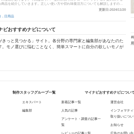
め商品を紹介していきます。正しい使い方や切れ味復活方についても解説しますの
更新日:2024/11/20
,
り
日用品
ナビおすすめナビについて
がきっと見つかる」サイト。各分野の専門家と編集部があなたのた
す。モノ選びに悩むことなく、簡単スマートに自分の欲しいモノが
制作スタッフグループ一覧
マイナビおすすめナビについ
エキスパート
新着記事一覧
運営会社
編集部
人気の記事
インフォマティ
取り扱いについ
アンケート・調査の記事一
覧
お知らせ
レビューの記事一覧
広告のお問い合