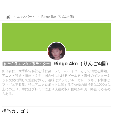
エキスパート
Ringo 4ko（りんご4個）
Ringo 4ko（りんご4個）
仙台在住エンタメ系ライター
仙台在住。大手広告会社を退社後、フリーのライターとして活動を開始。
アニメ・特撮・映画・文学・国内外におけるゲーム史・海外のインターネ
ット文化に関して造詣が深く、趣味はプラモデル・ガレージキット制作と
フィギュア収集。特にアニメロボットに関する立体物の所持数は1000体以
上にのぼり、中にはプレミアにより現在の取引価格が10万円を超えるもの
もある。
担当カテゴリ