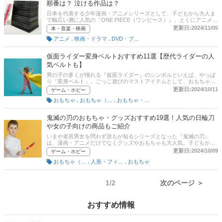
順番は？ 泣ける作品は？
ールを張り付けるさいに役立つ道具も紹介しているので是非参考にし
てみてください。後半には、比較一覧表や通販サイトの最新人気ラン
日本を代表する少年漫画・アニメシリーズとして、子どもから大人ま
キングもあるので、売れ筋や口コミとあわせてチェックしてみてくだ
で幅広い層に人気の『ONE PIECE（ワンピース）』。とくにアニメシ
さい。
リーズはTVでの放送開始からすでに20年以上の歴史があり、話数は
更新日:2024/11/05
本・音楽・映画
1,000話を突破。映画も計15作以上が公開され、最新作の『ONE
,
,
アニメ
映画・ドラマ
DVD・ブルーレイソフト
PIECE FILM RED』も大きな話題を呼んでいます。とはいえ、これだ
け話数や作品数が多いとなると、なかには「興味があってもどれから
観ればいいかわからない」「初心者が観ても楽しめるか不安……」と
仮面ライダー変身ベルトおすすめ11選【歴代ライダーの人
感じている方も多いのではないでしょうか。この記事ではワンピース
気ベルトも】
の歴代映画とアニメシリーズからおすすめの作品を紹介しています。
新作や過去の人気作をピックアップしているのでぜひ参考に！後半に
男の子の多くが憧れる『仮面ライダー』のシンボルといえば、やっぱ
は、比較一覧表や通販サイトの最新人気ランキングもあるので、売れ
り「変身ベルト」。ごっこ遊びのマストアイテムとして、おもちゃで
筋や口コミとあわせてチェックしてみてください。
も大人気のジャンルです。とはいえ、最近は現在放送中の作品だけで
更新日:2024/10/11
ゲーム・ホビー
もたくさんの変身ベルトのおもちゃが売っており「どれを選べばいい
,
,
おもちゃ
おもちゃ（キッズ用）
おもちゃ・絵本
のか分からない」という方も多いことでしょう。そこでこの記事では
仮面ライダーの変身ベルトに関して、おすすめの商品をご紹介してい
ます。選び方のポイントも解説していますので、プレゼント用として
鬼滅の刃のおもちゃ・グッズおすすめ19選！人気の日輪刀
も是非参考にしてみてください。
や女の子向けの商品もご紹介
いまや老若男女を問わず誰もが知るシリーズとなった『鬼滅の刃』
は、漫画・アニメだけでなくグッズやおもちゃも大人気。子どもから
大人まで、幅広い層に向けた商品が発売されています。そこで本記事
更新日:2024/10/09
ゲーム・ホビー
では、人気の日輪刀や女の子向けの商品、3歳から遊べるおもちゃな
,
,
おもちゃ（キッズ用）
人形・フィギュア
おもちゃ
ど『鬼滅の刃』のグッズ・おもちゃのなかから、おすすめの商品20点
をピックアップして紹介していきます。自分でグッズを集めたいとい
う方はもちろん、『鬼滅の刃』が大好きなお子さんへのプレゼントに
お悩みの方も、きっとぴったりな商品に出会えるはずです！記事後半
1/2
次のページ ＞
には、通販サイトの最新人気ランキングもありますので、売れ筋や口
コミを確認してみましょう。
おすすめ情報