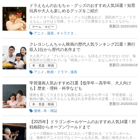
ため、なかには「どれから買えばいいかわからない……」とお悩みの
ドラえもんのおもちゃ・グッズのおすすめ人気16選！知育
方もいるのではないでしょうか。この記事では、数あるフィギュアの
玩具や大人も楽しめるグッズをご紹介
中からおすすめの商品やその選び方をご紹介していきます。記事後半
には、比較一覧表、通販サイトの売れ筋人気ランキングもあるので、
キャラクター系のおもちゃ・グッズは数あれど、国民的アニメ『ドラ
口コミや評判もチェックしてみてください。
えもん』はやはり別格。ラインナップの豊富さもさることながら、そ
のジャンルも実に幅広く、子ども向けのものから大人も楽しめるもの
更新日:2025/10/01
ゲーム・ホビー
までさまざまな商品が存在しています。この記事ではドラえもんの人
,
,
アニメ
漫画
キャラクターグッズ
気おもちゃ・グッズからおすすめの商品をピックアップしてご紹介を
していきます。お子さんへのプレゼントをお探しの方はもちろん、ド
ラえもんファンの方も魅力的な商品に出会えるはず！記事の後半には
クレヨンしんちゃん映画の歴代人気ランキング21選！興行
各ショッピングサイトのランキングも掲載しているので是非参考にし
収入1位から歴代の名作まで
てみてください！
大人気アニメ『クレヨンしんちゃん』を語る上で欠かせないのが、毎
年新作が公開されている『映画シリーズ』。おなじみのキャラクター
たちが繰り広げる、テレビシリーズとは一味違った迫力のアクション
更新日:2025/06/18
本・音楽・映画
や感動的なストーリーには大人のファンも多数。世代を越えて支持を
,
,
アニメ
映画・ドラマ
漫画
集めています。そこでこの記事では、これまでに公開された『クレヨ
ンしんちゃん』の映画シリーズのなかから、とくにおすすめの作品を
ピックアップ。おすすめ商品と歴代映画のランキング形式にしてご紹
学習漫画人気おすすめ21選【低学年～高学年、大人向け
介しています。記事の最後には、Amazonプライムでの配信情報につ
も】歴史・理科・科学なども
いても掲載していますので、是非参考にしてみてください。
漫画を通じてさまざまな知識を楽しみながら学べる「学習漫画」は、
勉強が嫌いなお子さんにも喜ばれる学習本の大定番。とくに最近はそ
の内容も多様化が進んでおり、なかにはビジネスや教養を題材とした
更新日:2025/05/22
本・音楽・映画
大人向けのものも少なくありません。この記事では、そんな数ある
,
漫画
本・雑誌
「学習漫画」のラインナップから、用途や世代に応じたおすすめの商
品をご紹介しています。歴史・理科・科学などの分野など、おすすめ
の商品を厳選。低学年から高学年向けのほか、「興味のある分野を学
【2025年】ドラゴンボールゲームのおすすめ人気14選！対
び直したい」という大人の方も参考にしてみてください。お子さんへ
戦格闘からオープンワールドまで
のプレゼントをお探しの方にも、きっとぴったりな一冊が見つかるは
ず。記事後半には、比較一覧表、通販サイトの売れ筋人気ランキング
シリーズ開始から30年以上にわたって愛される「ドラゴンボール」
もあるので、口コミや評判もチェックしてみてください。
は、漫画やアニメだけでなくゲームも大人気。過去に発売されたタイ