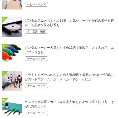
ベビー・キッズ
5
ガンダムアニメおすすめ25選！人気シリーズや歴代の名作を解
説・初心者が見る順番も
本・音楽・映画
6
ガンダムマーカー人気おすすめ11選！塗装用、スミ入れ用、エ
アブラシなど
ゲーム・ホビー
7
ドラえもんゲームのおすすめ人気20選！最新のswitchや3DSな
どのレトロゲーム、ボード・カードゲームなど
ゲーム・ホビー
8
ガンダム水転写デカール＆道具人気おすすめ12選！貼り方、は
がし方のコツも
ゲーム・ホビー