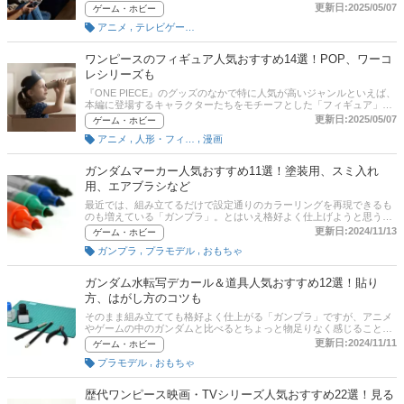
トルがレトロゲームとして根強い支持を集める一方、アニメのTV放送
更新日:2025/05/07
ゲーム・ホビー
が終了した現在も最新ハードでも次々と新たなタイトルがリリースさ
,
アニメ
テレビゲーム・ゲームソフト
れていますよ。この記事では、対戦格闘からオープンワールドまで、
ドラゴンボールのゲームのおすすめ商品をご紹介しています。選び方
のポイントやニンテンドースイッチやPS4のほか、スマホアプリや携
ワンピースのフィギュア人気おすすめ14選！POP、ワーコ
帯用ゲーム機までさまざまなハードの商品を掲載しているので是非参
レシリーズも
考にしてみてください。記事後半には、通販サイトの売れ筋ランキン
グもありますので、口コミなどをぜひ参考にしてみてください。
『ONE PIECE』のグッズのなかで特に人気が高いジャンルといえば、
本編に登場するキャラクターたちをモチーフとした「フィギュア」。
キャラクターのかっこよさ、セクシーさ、かわいらしさを緻密な造形
更新日:2025/05/07
ゲーム・ホビー
で表現したフィギュアは、眺めているだけで楽しい気持ちにさせてく
,
,
アニメ
人形・フィギュア
漫画
れます。とはいえ、『ONE PIECE』が20年以上続く長寿シリーズとな
った今、膨大な数が発売されているフィギュアのなかから本当に欲し
い商品に出会うのは簡単ではありません。そこで、この記事では、現
ガンダムマーカー人気おすすめ11選！塗装用、スミ入れ
在手に入る『ONE PIECE』のフィギュアから、おすすめの商品や選び
用、エアブラシなど
方を紹介していきます。クオリティの高いフィギュアのおすすめ商品
を紹介します。POP、ワーコレシリーズなどの人気商品をピックアッ
最近では、組み立てるだけで設定通りのカラーリングを再現できるも
プ。ルフィやサンジ、ヤマト、シャンクス、ロー、カイドウも！後半
のも増えている「ガンプラ」。とはいえ格好よく仕上げようと思う
には、比較一覧表や通販サイトの最新人気ランキングもあるので、売
と、時には細かな塗装を施したくなることもあるのではないでしょう
更新日:2024/11/13
ゲーム・ホビー
れ筋や口コミとあわせてチェックしてみてください。
か。そこで便利なのが、手軽に使えるガンプラ用の塗料「ガンダムマ
,
,
ガンプラ
プラモデル
おもちゃ
ーカー」です。ガンダムマーカーは現在、さまざまな用途やカラーの
ものが発売されており、最近では広範囲を塗装するための周辺器具が
登場するなどそのラインナップは拡大を続けています。そこで、この
ガンダム水転写デカール＆道具人気おすすめ12選！貼り
記事では、初めてガンダムマーカーを使ってみるという方におすすめ
方、はがし方のコツも
の商品や選び方を紹介。塗り方のコツなども掲載していますので是非
参考にしてみてください。
そのまま組み立てても格好よく仕上がる「ガンプラ」ですが、アニメ
やゲームの中のガンダムと比べるとちょっと物足りなく感じることは
ありませんか？原因の多くは、機体の各所に描かれた「エンブレム」
更新日:2024/11/11
ゲーム・ホビー
「マーキング」といった印を再現できていないことにあります。そこ
,
プラモデル
おもちゃ
で役に立つのが「ガンダムデカール」。この商品をガンプラの表面に
転写することで、緻密な描き込みがなされたリアルなモデルを手軽に
作ることができます。この記事ではガンダムデカールのおすすめ商品
歴代ワンピース映画・TVシリーズ人気おすすめ22選！見る
や、選び方のポイントについて紹介しています。また、ガンダムデカ