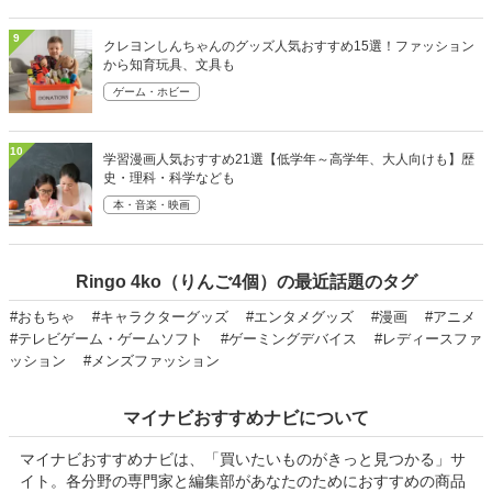
9
クレヨンしんちゃんのグッズ人気おすすめ15選！ファッション
から知育玩具、文具も
ゲーム・ホビー
10
学習漫画人気おすすめ21選【低学年～高学年、大人向けも】歴
史・理科・科学なども
本・音楽・映画
Ringo 4ko（りんご4個）の最近話題のタグ
#おもちゃ
#キャラクターグッズ
#エンタメグッズ
#漫画
#アニメ
#テレビゲーム・ゲームソフト
#ゲーミングデバイス
#レディースファ
ッション
#メンズファッション
マイナビおすすめナビについて
マイナビおすすめナビは、「買いたいものがきっと見つかる」サ
イト。各分野の専門家と編集部があなたのためにおすすめの商品