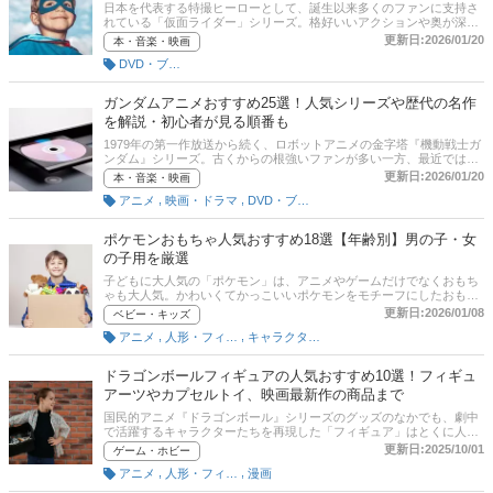
に基づいたタイプ別診断も試してみてくださいね。比較一覧表、通販
日本を代表する特撮ヒーローとして、誕生以来多くのファンに支持さ
サイトの売れ筋人気ランキングもあるので、口コミや評判もチェック
れている「仮面ライダー」シリーズ。格好いいアクションや奥が深い
してみてください。
ストーリーは年々進化を続けており、近年では仮面ライダーへの出演
更新日:2026/01/20
本・音楽・映画
を足掛かりにブレイクする俳優も多数。大人にとっても目が離せない
DVD・ブルーレイソフト
シリーズとなっています。とはいえ、仮面ライダーは平成以降のテレ
ビシリーズだけでも20作以上と作品数がひじょうに多く、「どれから
見ればいいかわからない」というかたも多いことでしょう。この記事
ガンダムアニメおすすめ25選！人気シリーズや歴代の名作
では、特撮ヒーロー「仮面ライダー」の歴代シリーズでおすすめの商
を解説・初心者が見る順番も
品を昭和ライダー、平成以降ライダー別にご紹介。これから初めて仮
面ライダーを見る初心者の方でも楽しめる作品をピックアップしてい
1979年の第一作放送から続く、ロボットアニメの金字塔『機動戦士ガ
ます。記事後半には、比較一覧表、通販サイトの売れ筋人気ランキン
ンダム』シリーズ。古くからの根強いファンが多い一方、最近では
グもあるので、口コミや評判もチェックしてみてください。
「ガンプラ」ブームや映画のヒットなどをきっかけに若い世代のファ
更新日:2026/01/20
本・音楽・映画
ンも増加中。人気は今なお広がり続けています。とはいえ、ガンダム
,
,
アニメ
映画・ドラマ
DVD・ブルーレイソフト
は歴史の長い人気シリーズのため作品数がひじょうに多く、「どれか
ら観ればいいのか分からない」「面白い順番は？」という方も多いの
ではないでしょうか。この記事では、ガンダム初心者の方に入門編と
ポケモンおもちゃ人気おすすめ18選【年齢別】男の子・女
しておすすめしたい「アニメシリーズ」を各作品の魅力とともにご紹
の子用を厳選
介していきます。ぜひ参考にお気に入りの作品を見つけてみてくださ
い。記事後半には、「全ガンダム大投票」によるガンダムシリーズ人
子どもに大人気の「ポケモン」は、アニメやゲームだけでなくおもち
気ランキングもあるのでチェックしてみてください。
ゃも大人気。かわいくてかっこいいポケモンをモチーフにしたおもち
ゃや、ポケモントレーナーになりきれるおもちゃなど、そのラインナ
更新日:2026/01/08
ベビー・キッズ
ップは実にバラエティ豊かです。とはいえ、選択肢が多いということ
,
,
アニメ
人形・フィギュア
キャラクターグッズ
は、それだけ選ぶのが大変ということ。お子さんへのプレゼントに買
ってあげたいけれど、どれが喜ばれるのかわからないという方も多い
ことでしょう。そこでこの記事では、ポケモンのおもちゃの選び方と
ドラゴンボールフィギュアの人気おすすめ10選！フィギュ
おすすめ商品を紹介します。チャート図に基づいたタイプ別診断も試
アーツやカプセルトイ、映画最新作の商品まで
してみてくださいね。3歳から8歳くらいまで使える商品を中心に、知
育玩具やぬいぐるみ、カードゲーム、モンコレシリーズのフィギュア
国民的アニメ『ドラゴンボール』シリーズのグッズのなかでも、劇中
などをピックアップ。比較一覧表や通販サイトの最新人気ランキング
で活躍するキャラクターたちを再現した「フィギュア」はとくに人気
もあるので、売れ筋や口コミとあわせてチェックしてみてください。
のカテゴリのひとつ。ポーズをつけて遊んだり、複数のキャラを並べ
更新日:2025/10/01
ゲーム・ホビー
て飾ったりと楽しみ方も多彩なフィギュアは、熱心にコレクションす
,
,
アニメ
人形・フィギュア
漫画
るファンも少なくありません。とはいえ、『ドラゴンボール』は歴史
の長いシリーズであり、発売中のフィギュアの数も相当なもの。その