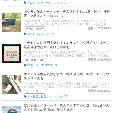
,
,
アニメ
レディースファッション
メンズファッション
り、パーティーなどで気軽に楽しむ人も増えています。この記事で
は、アニメのコスプレ衣装の選び方のほか、特におすすめの商品を紹
介。人気アニメや話題のアニメ、人気キャラ、コスプレしやすいアニ
ポケモンGO オートキャッチ人気おすすめ8選！純正・非純
メキャラまで、さまざまな商品をピックアップしています。チャート
正、充電式など！口コミも
図に基づいたタイプ別診断も試してみてくださいね。記事後半には、
比較一覧表、通販サイトの売れ筋人気ランキングもあるので、口コミ
日本でのリリースから今年で6周年を迎え、いまも多くのプレイヤー
や評判もチェックしてみてください。
が楽しんでいるスマートフォンアプリ「ポケモンGO」。そんなポケ
モンGOには、ゲームプレイをより快適にしてくれる「オートキャッ
更新日:2026/04/20
ゲーム・ホビー
チ」という商品があるのをご存じでしょうか。実はこのオートキャッ
,
おもちゃ
エンタメグッズ
チ、スマートフォンと接続することで、画面を見ずにポケモンのゲッ
トやアイテムの回収を行なってくれる優れもの。現在では純正商品で
ないものを含めて、さまざまな種類のものが発売されているんです。
ドラえもんの映画人気おすすめランキング26選！シリーズ
そこで今回は、純正・非純正、充電式などオートキャッチの主な機能
最高傑作や感動・泣ける映画も
と購入する選び方、おすすめの商品を紹介していきます。通販サイト
の売れ筋ランキングもありますので、口コミなどもあわせて参考にし
国民的アニメ『ドラえもん』を語る上で欠かせないのが、テレビシリ
てみてください。
ーズとはちょっと違った物語が楽しめる「映画」。ドラえもんの映画
は親子で楽しめるアニメ映画の定番として、第一作『のび太の恐竜』
更新日:2026/02/25
本・音楽・映画
から40年以上経った現在も毎年新作が公開され続けています。そこで
,
映画・ドラマ
DVD・ブルーレイソフト
今回は、これまでに公開された膨大な『ドラえもん』の映画作品のな
かからおすすめの作品を紹介していきす。この記事を読めば、きっと
あなたも観たいドラえもんの映画に出会えるはずです！記事内にはエ
ポケモン図鑑人気おすすめ10選！全国版、剣盾、アルセウ
キスパートが選ぶドラえもん映画ランキングも掲載しています。ま
スシリーズも
た、Amazonなどの通販サイトの最新人気ランキングのリンクもある
ので、売れ筋や口コミを確認してみましょう。
ポケモンが大好きなお子さんに本を買ってあげるなら、とくにおすす
めなのが「ポケモン図鑑」。ゲームやアニメに登場するポケモンたち
が大集合した図鑑は、きっと喜んで読んでもらえること間違いなし。
更新日:2026/02/25
ゲーム・ホビー
楽しいだけでなく、文字を読む力やものごとを調べる力も身につきま
,
,
本・雑誌
おもちゃ
エンタメグッズ
す。そんなポケモン図鑑ですが、実はその種類はひとつではなく、本
によって内容や載っているポケモンの数も同じではありません。そこ
で、この記事では、ポケモン図鑑を購入するにあたっての選び方や、
歴代仮面ライダーシリーズ人気おすすめ20選！初心者や大
おすすめの商品を紹介していきます。誕生日やクリスマスのプレゼン
人でも楽しめる面白い作品を厳選
トなどにもぴったりなので是非参考にしてみてください。チャート図