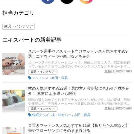
担当カテゴリ
家具・インテリア
エキスパートの新着記事
スポーツ選手やアスリート向けマットレス人気おすすめ9
選！エアウィーヴや西川などを紹介
スポーツ選手やアスリートにとって、睡眠は非常に大切。部活動を行
っているお子さまでは身体のケアやメンテナンスなどをサポートする
ことでよりパフォーマンスを発揮することができます。この記事では
更新日:2026/07/03
家具・インテリア
そんなスポーツ選手やアスリートにおすすめのマットレスについてお
,
マットレス
布団・寝具
すすめ商品をご紹介していきます。商品の選び方や各ECサイトのラン
キングまで掲載しているので是非参考にしてみてください。
枕の人気おすすめ22選！選び方と寝姿勢に合わせた枕を紹
介！ 素材による違いも解説
睡眠の質を高めてくれるアイテムのひとつが枕です。枕の素材、形状
や機能など、各寝具メーカーから良質な睡眠と快適な寝心地を追求し
た商品がたくさんあります。素材や高さの違いなど、さまざまな枕が
更新日:2026/05/08
家具・インテリア
発売されているため、どれを選んだらよいか迷ってしまう方も多いの
,
,
快眠グッズ
枕・枕カバー
布団・寝具
ではないでしょうか？ この記事では、寝具の専門家『株式会社寝室デ
ザイン研究所 』代表取締役の松本 康人（まつもとやすと）さんにお
話を伺い、枕の選び方や、おすすめ枕を紹介。ニトリや無印良品な
直置きマットレス人気おすすめ11選【折りたたみ式など】
ど、人気メーカーの商品をピックアップしています。枕の素材も徹底
畳やフローリングにそのまま置ける
解説しているので、自身に合った枕を探してみてください！記事後半