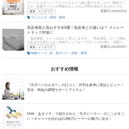
には、比較一覧表、通販サイトの売れ筋人気ランキングもあるので、
マットレスはベッドフレームなどと一緒に購入することが一般的でし
口コミや評判もチェックしてみましょう。
たが、設置スペースの問題やおしゃれな空間を演出するためにフロー
リングや畳に直接マットレスを敷くという方が増えています。この記
更新日:2026/03/16
家具・インテリア
事では、フローリングや畳に直置きできるマットレスのおすすめの商
,
マットレス
布団・寝具
品を紹介します。床敷きマットレス、直敷きマットレスとも呼ばれる
マットレスの選び方や気になる湿気やカビ対策についても解説！通販
サイトの人気ランキングも参考にしながら、快適なマットレスをみつ
高反発枕人気おすすめ9選！低反発との違いは？ ストレー
けてくださいね！
トネック対策に
「低反発枕」というのはよく耳にしますが、「高反発枕」という商品
があるのを皆さんはご存知でしょうか？ サポート力が強く、寝返りを
打ちやすくしてくれるため、すっきり起きられない方や起きたら肩や
更新日:2024/09/27
家具・インテリア
首が痛い方、ストレートネックの方にはおすすめの枕となっていま
,
,
快眠グッズ
枕・枕カバー
布団・寝具
す。この記事では、寝具の専門家に話を伺い、高反発枕の選び方や、
特徴、おすすめの高反発枕を紹介します。西川やマニフレックス、モ
ットンなどの人気商品をピックアップ。後半には、比較一覧表や通販
サイトの最新人気ランキングもあるので、売れ筋や口コミとあわせて
チェックしてみてください。
おすすめ情報
『天才ベジホルダー』の口コミ・評判を参考に実証レビュー！
安全・時短の調理サポートアイテム！
NHK「あさイチ」で紹介された「天才ピーラー」のここがすご
い！キャベツがほわほわ4枚刃ピーラーの魅力に迫る！