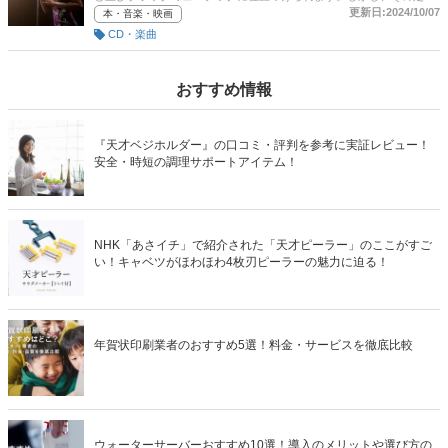
は難しく、ブルース色の強いスタイルもあれば、90年代のダンス・ミ
更新日:2024/10/07
本・音楽・映画
ュージック寄りのサウンドをイメージする人もいるでしょう。ここで
CD・楽曲
は、音楽ライターの妹尾みえさんが選ぶ洋楽R&Bのおすすめ7選と選
び方のポイントをご紹介します。後半には通販サイトの最新人気ラン
キングのリンクがありますので、売れ筋や口コミもチェックしてみて
ください。
おすすめ情報
『天才ベジホルダー』の口コミ・評判を参考に実証レビュー！
安全・時短の調理サポートアイテム！
NHK「あさイチ」で紹介された「天才ピーラー」のここがすご
い！キャベツがほわほわ4枚刃ピーラーの魅力に迫る！
年賀状印刷業者のおすすめ5選！料金・サービスを徹底比較
ウォーターサーバーおすすめ10選！導入のメリットや選び方の