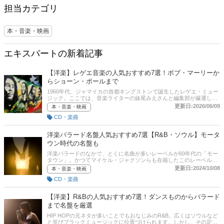
担当カテゴリ
本・音楽・映画
エキスパートの新着記事
【洋楽】レゲエ音楽の人気おすすめ7選！ボブ・マーリーか
らショーン・ポールまで
1960年代、ジャマイカの首都キングストンで誕生したレゲエ・ミュー
ジック。ここでは、音楽ライターの妹尾みえさんと編集部が厳選した
レゲエのおすすめの名盤と選び方のポイントをご紹介。ボブ・マーリ
更新日:2026/06/09
本・音楽・映画
ーからショーン・ポールまで、HIP HOPのルーツともされるレゲエの
CD・楽曲
名曲を当時のヒットリディムとともに年代別に厳選しました。記事の
後半では通販サイトの売れ筋ランキングも掲載していますので、ぜひ
参考にしてみてください。
洋楽バラード名盤人気おすすめ7選【R&B・ソウル】モータ
ウン時代の名盤も
洋楽バラードのなかで、とくに名曲が多いレーベルが60年代の「モー
タウン」。かつてマイケル・ジャクソンらも在籍したこのレーベル
は、若者の気持ちに寄り添い、黒人だけでなく白人層にもアピールす
更新日:2024/10/08
本・音楽・映画
る音楽を目指し、ラブソングの名曲を数多く世に送り出しました。モ
CD・楽曲
ータウンを代表するアルバムには、バラードの名曲が必ず入っている
といっても過言ではありません。ここでは、音楽ライターの妹尾みえ
さんが選ぶ洋楽バラードの名盤7選と選び方のポイントをご紹介しま
【洋楽】R&Bの人気おすすめ7選！ダンスものからバラード
す。
まで名盤を厳選
HIP HOPの元ネタが多いことでもおなじみのR&B。広くはソウルなど
と並びブラックミュージックに位置づけられます。しかし、その定義