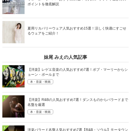
ポイントを徹底解説
夏用リカバリーウェア人気おすすめ15選！涼しく快適にすごせ
るウェアをご紹介！
妹尾 みえの人気記事
1
【洋楽】レゲエ音楽の人気おすすめ7選！ボブ・マーリーからシ
ョーン・ポールまで
本・音楽・映画
2
【洋楽】R&Bの人気おすすめ7選！ダンスものからバラードまで
名盤を厳選
本・音楽・映画
3
洋楽バラード名盤人気おすすめ7選【R&B・ソウル】モータウン