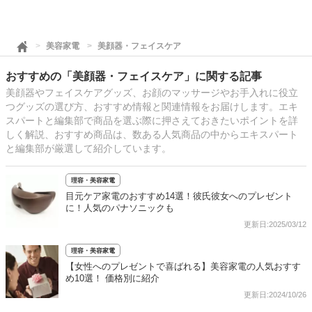
美容家電
美顔器・フェイスケア
おすすめの「美顔器・フェイスケア」に関する記事
美顔器やフェイスケアグッズ、お顔のマッサージやお手入れに役立
つグッズの選び方、おすすめ情報と関連情報をお届けします。エキ
スパートと編集部で商品を選ぶ際に押さえておきたいポイントを詳
しく解説、おすすめ商品は、数ある人気商品の中からエキスパート
と編集部が厳選して紹介しています。
理容・美容家電
目元ケア家電のおすすめ14選！彼氏彼女へのプレゼント
に！人気のパナソニックも
更新日:2025/03/12
理容・美容家電
【女性へのプレゼントで喜ばれる】美容家電の人気おすす
め10選！ 価格別に紹介
更新日:2024/10/26