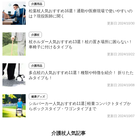
介護用品
松葉杖人気おすすめ16選！通勤や医療現場で使いやすいの
は？現役医師に聞く
更新日:2024/10/30
介護杖
杖ホルダー人気おすすめ13選！杖の置き場所に困らない！
車椅子に付けるタイプも
更新日:2024/10/22
介護用品
多点杖の人気おすすめ11選！種類や特徴を紹介！ 折りたた
みタイプも！
更新日:2024/10/08
健康グッズ
シルバーカー人気おすすめ11選│軽量コンパクトタイプか
らボックスタイプ・ワゴンタイプまで
更新日:2024/10/07
介護杖人気記事