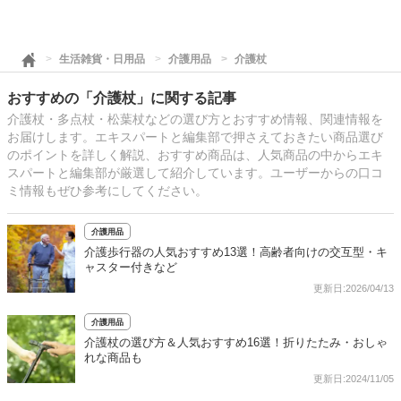
生活雑貨・日用品
介護用品
介護杖
おすすめの「介護杖」に関する記事
介護杖・多点杖・松葉杖などの選び方とおすすめ情報、関連情報を
お届けします。エキスパートと編集部で押さえておきたい商品選び
のポイントを詳しく解説、おすすめ商品は、人気商品の中からエキ
スパートと編集部が厳選して紹介しています。ユーザーからの口コ
ミ情報もぜひ参考にしてください。
介護用品
介護歩行器の人気おすすめ13選！高齢者向けの交互型・キ
ャスター付きなど
更新日:2026/04/13
介護用品
介護杖の選び方＆人気おすすめ16選！折りたたみ・おしゃ
れな商品も
更新日:2024/11/05