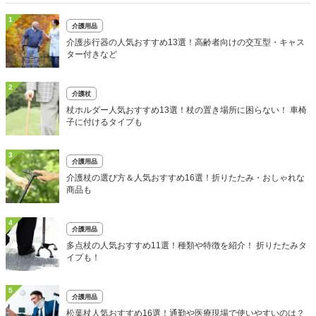
1
介護用品
介護歩行器の人気おすすめ13選！高齢者向けの交互型・キャス
ター付きなど
2
介護杖
杖ホルダー人気おすすめ13選！杖の置き場所に困らない！ 車椅
子に付けるタイプも
3
介護用品
介護杖の選び方＆人気おすすめ16選！折りたたみ・おしゃれな
商品も
4
介護用品
多点杖の人気おすすめ11選！種類や特徴を紹介！ 折りたたみタ
イプも！
5
介護用品
松葉杖人気おすすめ16選！通勤や医療現場で使いやすいのは？