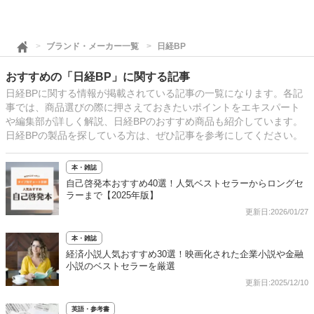
ブランド・メーカー一覧
日経BP
おすすめの「日経BP」に関する記事
日経BPに関する情報が掲載されている記事の一覧になります。各記
事では、商品選びの際に押さえておきたいポイントをエキスパート
や編集部が詳しく解説、日経BPのおすすめ商品も紹介しています。
日経BPの製品を探している方は、ぜひ記事を参考にしてください。
本・雑誌
自己啓発本おすすめ40選！人気ベストセラーからロングセ
ラーまで【2025年版】
更新日:2026/01/27
本・雑誌
経済小説人気おすすめ30選！映画化された企業小説や金融
小説のベストセラーを厳選
更新日:2025/12/10
英語・参考書