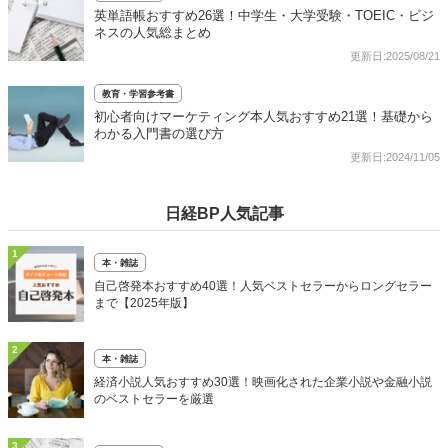
英単語帳おすすめ26選！中学生・大学受験・TOEIC・ビジ
ネスの人気総まとめ
更新日:2025/08/21
教育・学習参考書
初心者向けマーケティング本人気おすすめ21選！基礎から
わかる入門書の選び方
更新日:2024/11/05
日経BP人気記事
1
本・雑誌
自己啓発本おすすめ40選！人気ベストセラーからロングセラー
まで【2025年版】
2
本・雑誌
経済小説人気おすすめ30選！映画化された企業小説や金融小説
のベストセラーを厳選
3