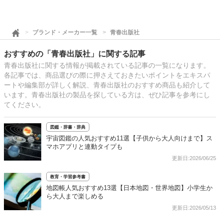
ブランド・メーカー一覧
青春出版社
おすすめの「青春出版社」に関する記事
青春出版社に関する情報が掲載されている記事の一覧になります。
各記事では、商品選びの際に押さえておきたいポイントをエキスパ
ートや編集部が詳しく解説、青春出版社のおすすめ商品も紹介して
います。青春出版社の製品を探している方は、ぜひ記事を参考にし
てください。
図鑑・辞書・辞典
宇宙図鑑の人気おすすめ11選【子供から大人向けまで】ス
マホアプリと連動タイプも
更新日:2026/06/25
教育・学習参考書
地図帳人気おすすめ13選【日本地図・世界地図】小学生か
ら大人まで楽しめる
更新日:2026/05/13