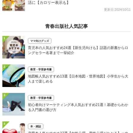
活に【カロリー表示も】
更新日:2024/10/11
青春出版社人気記事
1
ママ向けグッズ
育児本の人気おすすめ24選【新生児向けも】話題の新書からロ
ングセラー名著まで一挙紹介
2
教育・学習参考書
地図帳人気おすすめ13選【日本地図・世界地図】小学生から大
人まで楽しめる
3
教育・学習参考書
初心者向けマーケティング本人気おすすめ21選！基礎からわか
る入門書の選び方
4
本・雑誌