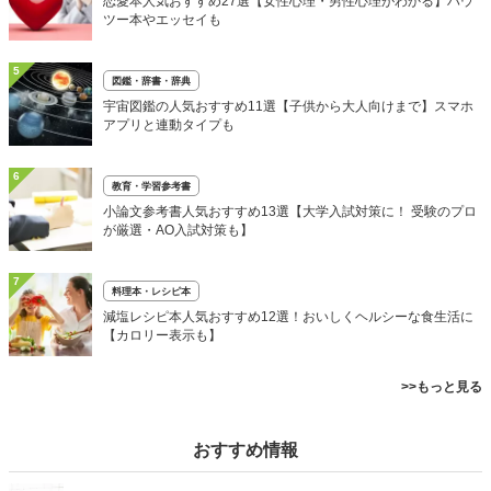
恋愛本人気おすすめ27選【女性心理・男性心理がわかる】ハウ
ツー本やエッセイも
5
図鑑・辞書・辞典
宇宙図鑑の人気おすすめ11選【子供から大人向けまで】スマホ
アプリと連動タイプも
6
教育・学習参考書
小論文参考書人気おすすめ13選【大学入試対策に！ 受験のプロ
が厳選・AO入試対策も】
7
料理本・レシピ本
減塩レシピ本人気おすすめ12選！おいしくヘルシーな食生活に
【カロリー表示も】
>>もっと見る
おすすめ情報