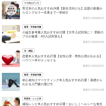
ママ向けグッズ
育児本の人気おすすめ24選【新生児向けも】話題の新書か
らロングセラー名著まで一挙紹介
更新日:2026/05/13
教育・学習参考書
小論文参考書人気おすすめ13選【大学入試対策に！ 受験の
プロが厳選・AO入試対策も】
更新日:2026/03/19
本・雑誌
恋愛本人気おすすめ27選【女性心理・男性心理がわかる】
ハウツー本やエッセイも
更新日:2025/10/27
教育・学習参考書
初心者向けマーケティング本人気おすすめ21選！基礎から
わかる入門書の選び方
更新日:2024/11/05
料理本・レシピ本
減塩レシピ本人気おすすめ12選！おいしくヘルシーな食生