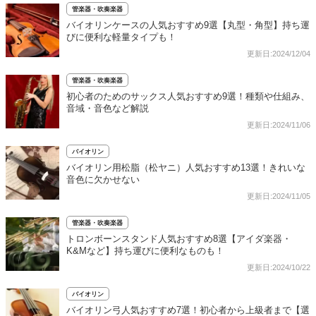
管楽器・吹奏楽器
バイオリンケースの人気おすすめ9選【丸型・角型】持ち運
びに便利な軽量タイプも！
更新日:2024/12/04
管楽器・吹奏楽器
初心者のためのサックス人気おすすめ9選！種類や仕組み、
音域・音色など解説
更新日:2024/11/06
バイオリン
バイオリン用松脂（松ヤニ）人気おすすめ13選！きれいな
音色に欠かせない
更新日:2024/11/05
管楽器・吹奏楽器
トロンボーンスタンド人気おすすめ8選【アイダ楽器・
K&Mなど】持ち運びに便利なものも！
更新日:2024/10/22
バイオリン
バイオリン弓人気おすすめ7選！初心者から上級者まで【選