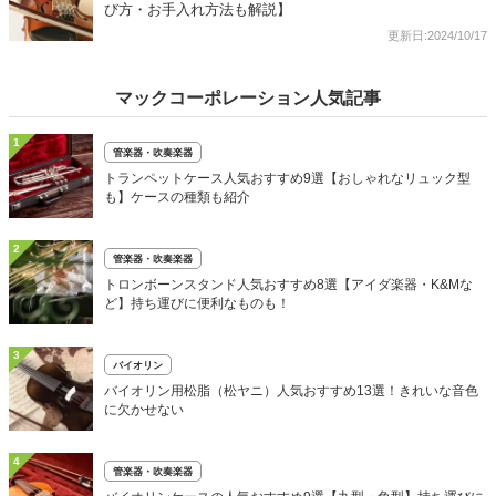
び方・お手入れ方法も解説】
更新日:2024/10/17
マックコーポレーション人気記事
1
管楽器・吹奏楽器
トランペットケース人気おすすめ9選【おしゃれなリュック型
も】ケースの種類も紹介
2
管楽器・吹奏楽器
トロンボーンスタンド人気おすすめ8選【アイダ楽器・K&Mな
ど】持ち運びに便利なものも！
3
バイオリン
バイオリン用松脂（松ヤニ）人気おすすめ13選！きれいな音色
に欠かせない
4
管楽器・吹奏楽器