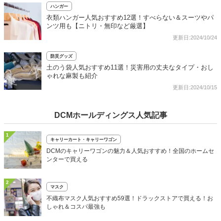
ハンガー
衣類ハンガー人気おすすめ12選！すべらない＆スーツやパ
ンツ用も【ニトリ・無印など厳選】
更新日:2024/10/24
防災グッズ
土のう袋人気おすすめ11選！災害用の丈夫なタイプ・おし
ゃれな麻製も紹介
更新日:2024/10/15
DCMホールディングス人気記事
1
キャリーカート・キャリーワゴン
DCMのキャリーワゴンの魅力＆人気おすすめ！全国のホームセ
ンターで買える
2
マスク
不織布マスク人気おすすめ59選！ドラックストアで買える！お
しゃれ＆コスパ最強も