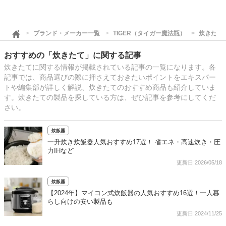
ブランド・メーカー一覧
TIGER（タイガー魔法瓶）
炊きたて
おすすめの「炊きたて」に関する記事
炊きたてに関する情報が掲載されている記事の一覧になります。各
記事では、商品選びの際に押さえておきたいポイントをエキスパー
トや編集部が詳しく解説、炊きたてのおすすめ商品も紹介していま
す。炊きたての製品を探している方は、ぜひ記事を参考にしてくだ
さい。
炊飯器
一升炊き炊飯器人気おすすめ17選！ 省エネ・高速炊き・圧
力IHなど
更新日:2026/05/18
炊飯器
【2024年】マイコン式炊飯器の人気おすすめ16選！一人暮
らし向けの安い製品も
更新日:2024/11/25