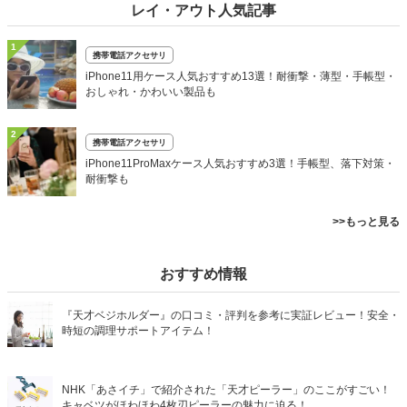
レイ・アウト人気記事
1
携帯電話アクセサリ
iPhone11用ケース人気おすすめ13選！耐衝撃・薄型・手帳型・
おしゃれ・かわいい製品も
2
携帯電話アクセサリ
iPhone11ProMaxケース人気おすすめ3選！手帳型、落下対策・
耐衝撃も
>>もっと見る
おすすめ情報
『天才ベジホルダー』の口コミ・評判を参考に実証レビュー！安全・
時短の調理サポートアイテム！
NHK「あさイチ」で紹介された「天才ピーラー」のここがすごい！
キャベツがほわほわ4枚刃ピーラーの魅力に迫る！