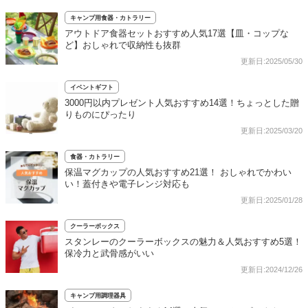
キャンプ用食器・カトラリー
アウトドア食器セットおすすめ人気17選【皿・コップな
ど】おしゃれで収納性も抜群
更新日:2025/05/30
イベントギフト
3000円以内プレゼント人気おすすめ14選！ちょっとした贈
りものにぴったり
更新日:2025/03/20
食器・カトラリー
保温マグカップの人気おすすめ21選！ おしゃれでかわい
い！蓋付きや電子レンジ対応も
更新日:2025/01/28
クーラーボックス
スタンレーのクーラーボックスの魅力＆人気おすすめ5選！
保冷力と武骨感がいい
更新日:2024/12/26
キャンプ用調理器具