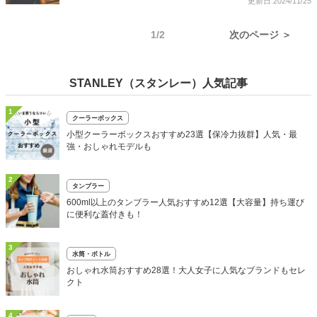
更新日:2024/11/25
1/2
次のページ ＞
STANLEY（スタンレー）人気記事
1
クーラーボックス
小型クーラーボックスおすすめ23選【保冷力抜群】人気・最
強・おしゃれモデルも
2
タンブラー
600ml以上のタンブラー人気おすすめ12選【大容量】持ち運び
に便利な蓋付きも！
3
水筒・ボトル
おしゃれ水筒おすすめ28選！大人女子に人気なブランドもセレ
クト
4