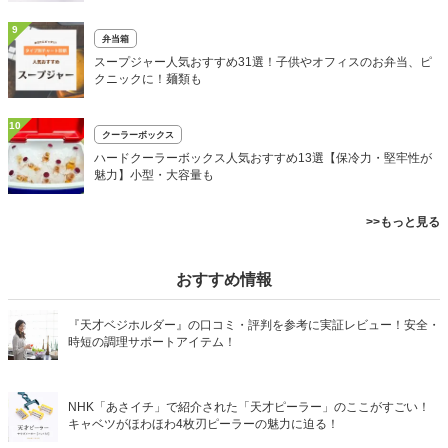
9
弁当箱
スープジャー人気おすすめ31選！子供やオフィスのお弁当、ピ
クニックに！麺類も
10
クーラーボックス
ハードクーラーボックス人気おすすめ13選【保冷力・堅牢性が
魅力】小型・大容量も
>>もっと見る
おすすめ情報
『天才ベジホルダー』の口コミ・評判を参考に実証レビュー！安全・
時短の調理サポートアイテム！
NHK「あさイチ」で紹介された「天才ピーラー」のここがすごい！
キャベツがほわほわ4枚刃ピーラーの魅力に迫る！