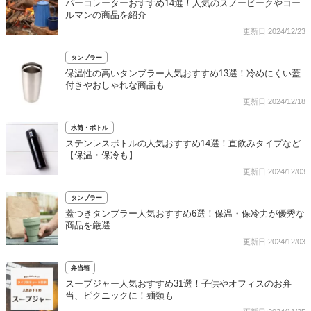
パーコレーターおすすめ14選！人気のスノーピークやコー
ルマンの商品を紹介
更新日:2024/12/23
タンブラー
保温性の高いタンブラー人気おすすめ13選！冷めにくい蓋
付きやおしゃれな商品も
更新日:2024/12/18
水筒・ボトル
ステンレスボトルの人気おすすめ14選！直飲みタイプなど
【保温・保冷も】
更新日:2024/12/03
タンブラー
蓋つきタンブラー人気おすすめ6選！保温・保冷力が優秀な
商品を厳選
更新日:2024/12/03
弁当箱
スープジャー人気おすすめ31選！子供やオフィスのお弁
当、ピクニックに！麺類も