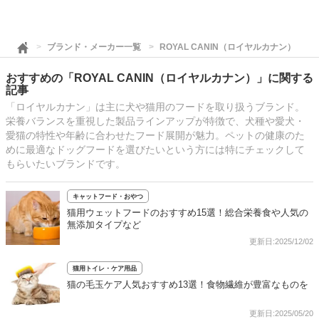
ブランド・メーカー一覧
ROYAL CANIN（ロイヤルカナン）
おすすめの「ROYAL CANIN（ロイヤルカナン）」に関する
記事
「ロイヤルカナン」は主に犬や猫用のフードを取り扱うブランド。
栄養バランスを重視した製品ラインアップが特徴で、犬種や愛犬・
愛猫の特性や年齢に合わせたフード展開が魅力。ペットの健康のた
めに最適なドッグフードを選びたいという方には特にチェックして
もらいたいブランドです。
キャットフード・おやつ
猫用ウェットフードのおすすめ15選！総合栄養食や人気の
無添加タイプなど
更新日:2025/12/02
猫用トイレ・ケア用品
猫の毛玉ケア人気おすすめ13選！食物繊維が豊富なものを
更新日:2025/05/20