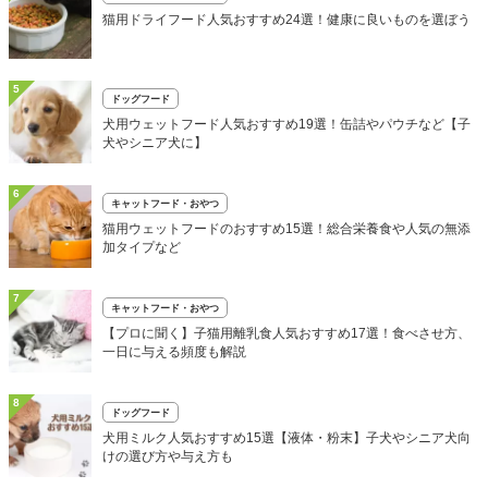
猫用ドライフード人気おすすめ24選！健康に良いものを選ぼう
5
ドッグフード
犬用ウェットフード人気おすすめ19選！缶詰やパウチなど【子
犬やシニア犬に】
6
キャットフード・おやつ
猫用ウェットフードのおすすめ15選！総合栄養食や人気の無添
加タイプなど
7
キャットフード・おやつ
【プロに聞く】子猫用離乳食人気おすすめ17選！食べさせ方、
一日に与える頻度も解説
8
ドッグフード
犬用ミルク人気おすすめ15選【液体・粉末】子犬やシニア犬向
けの選び方や与え方も