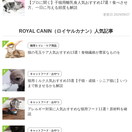
【プロに聞く】子猫用離乳食人気おすすめ17選！食べさせ
方、一日に与える頻度も解説
更新日:2024/09/27
ROYAL CANIN（ロイヤルカナン）人気記事
1
猫用トイレ・ケア用品
猫の毛玉ケア人気おすすめ13選！食物繊維が豊富なものを
2
キャットフード・おやつ
猫用ミルク人気おすすめ15選【子猫・成猫・シニア猫に】いつ
まで飲ませるかも解説
3
キャットフード・おやつ
アレルギー対策に人気おすすめな猫用フード11選！原材料を確
認
4
キャットフード・おやつ