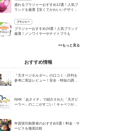
盛れるブラジャーおすすめ12選！人気ブ
ランドを厳選【安くてかわいいデザイン
も】
ブラジャー
0
ブラジャーおすすめ24選！人気ブランド
厳選！ノンワイヤーやナイトブラも
>>もっと見る
おすすめ情報
『天才ベジホルダー』の口コミ・評判を
参考に実証レビュー！安全・時短の調理
サポートアイテム！
NHK「あさイチ」で紹介された「天才ピ
ーラー」のここがすごい！キャベツがほ
わほわ4枚刃ピーラーの魅力に迫る！
年賀状印刷業者のおすすめ5選！料金・サ
ービスを徹底比較