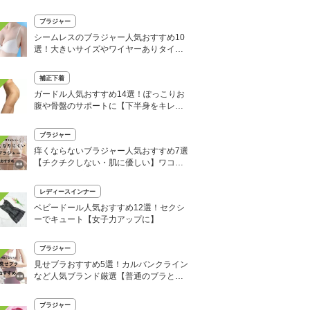
ンドも】
ブラジャー
シームレスのブラジャー人気おすすめ10
選！大きいサイズやワイヤーありタイプ
も
補正下着
ガードル人気おすすめ14選！ぽっこりお
腹や骨盤のサポートに【下半身をキレイ
に！】
ブラジャー
痒くならないブラジャー人気おすすめ7選
【チクチクしない・肌に優しい】ワコー
ルやトリンプも
レディースインナー
ベビードール人気おすすめ12選！セクシ
ーでキュート【女子力アップに】
ブラジャー
見せブラおすすめ5選！カルバンクライン
など人気ブランド厳選【普通のブラとの
違いは？】
ブラジャー