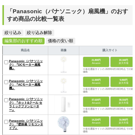
「Panasonic（パナソニック）扇風機」のおす
すめ商品の比較一覧表
絞り込み
絞り込み解除
編集部のおすすめ順
価格の安い順
商品名
画像
購入サイト
21,800円
20,160円
Panasonic（パナソニッ
Amazon
楽天市場
ク）『DCモーター扇風
機』
※各社通販サイトの 2025年8月19日時点 での税
価格
11,500円
9,050円
Panasonic（パナソニッ
Amazon
楽天市場
ク）『ACモーター扇風
機』
※各社通販サイトの 2025年8月19日時点 での税
価格
Panasonic（パナソニッ
37,620円
38,316円
ク）『ホット&クール セ
Amazon
楽天市場
ラミックファンヒータ
※各社通販サイトの 2025年8月19日時点 での税
ー』
価格
14,224円
16,060円
Panasonic（パナソニッ
Amazon
楽天市場
ク）『壁掛扇 リモコンタ
イプ』
※各社通販サイトの 2025年8月19日時点 での税
価格