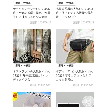
家電・AV機器
家電・AV機器
サーキュレーターおすすめ37
高級扇風機の人気おすすめ16
選！空気の循環・換気・部屋
選！使いやすく高機能な最高
干しに【おしゃれな人気静音
峰モデルも紹介
モデルも】
更新日:2026/06/23
更新日:2026/05/29
家電・AV機器
家電・AV機器
ミストファンの人気おすすめ
ボディエアコン人気おすすめ
11選！ 熱中症対策に！ハン
10選！着るエアコンも！ 口
ディタイプも
コミも参考に
更新日:2026/05/29
更新日:2026/05/29