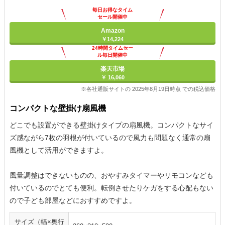
毎日お得なタイム
セール開催中
Amazon
￥14,224
24時間タイムセー
ル毎日開催中
楽天市場
￥ 16,060
※各社通販サイトの 2025年8月19日時点 での税込価格
コンパクトな壁掛け扇風機
どこでも設置ができる壁掛けタイプの扇風機。コンパクトなサイ
ズ感ながら7枚の羽根が付いているので風力も問題なく通常の扇
風機として活用ができますよ。
風量調整はできないものの、おやすみタイマーやリモコンなども
付いているのでとても便利。転倒させたりケガをする心配もない
ので子ども部屋などにおすすめですよ。
サイズ（幅×奥行