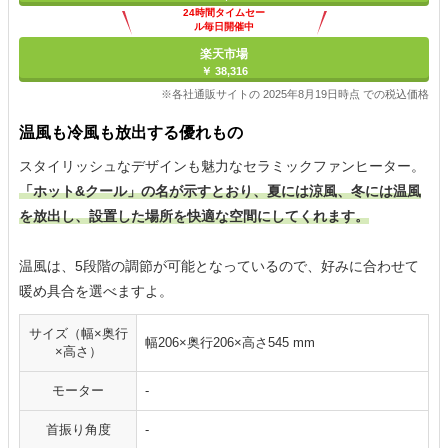
24時間タイムセー
ル毎日開催中
楽天市場
￥ 38,316
※各社通販サイトの 2025年8月19日時点 での税込価格
温風も冷風も放出する優れもの
スタイリッシュなデザインも魅力なセラミックファンヒーター。
「ホット&クール」の名が示すとおり、夏には涼風、冬には温風
を放出し、設置した場所を快適な空間にしてくれます。
温風は、5段階の調節が可能となっているので、好みに合わせて
暖め具合を選べますよ。
サイズ（幅×奥行
幅206×奥行206×高さ545 mm
×高さ）
モーター
-
首振り角度
-