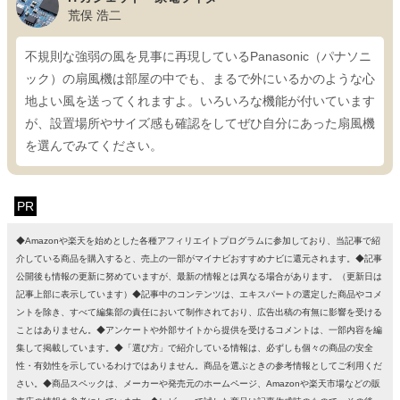
荒俣 浩二
不規則な強弱の風を見事に再現しているPanasonic（パナソニ
ック）の扇風機は部屋の中でも、まるで外にいるかのような心
地よい風を送ってくれますよ。いろいろな機能が付いています
が、設置場所やサイズ感も確認をしてぜひ自分にあった扇風機
を選んでみてください。
PR
◆Amazonや楽天を始めとした各種アフィリエイトプログラムに参加しており、当記事で紹
介している商品を購入すると、売上の一部がマイナビおすすめナビに還元されます。◆記事
公開後も情報の更新に努めていますが、最新の情報とは異なる場合があります。（更新日は
記事上部に表示しています）◆記事中のコンテンツは、エキスパートの選定した商品やコメ
ントを除き、すべて編集部の責任において制作されており、広告出稿の有無に影響を受ける
ことはありません。◆アンケートや外部サイトから提供を受けるコメントは、一部内容を編
集して掲載しています。◆「選び方」で紹介している情報は、必ずしも個々の商品の安全
性・有効性を示しているわけではありません。商品を選ぶときの参考情報としてご利用くだ
さい。◆商品スペックは、メーカーや発売元のホームページ、Amazonや楽天市場などの販