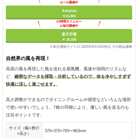
セール開催中
Amazon
￥21,800
24時間タイムセー
ル毎日開催中
楽天市場
￥ 20,160
※各社通販サイトの 2025年8月19日時点 での税込価格
自然界の風を再現！
高原の風を再現した風を送れる扇風機。風速や強弱のリズムな
ど、
緻密なデータを採取・分析しているので、体を冷やしすぎず
快適に涼しく過ごせます。
高さ調整ができるのでダイニングルームや寝室などいろんな場所
で使いやすいでしょう。7枚の羽根により、優しい風を送るのも
注目ポイントです。
サイズ（幅×奥行
370×370×793〜963mm
×高さ）