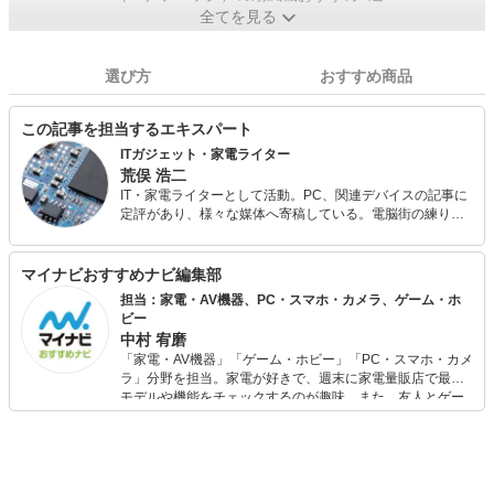
全てを見る
選び方
おすすめ商品
この記事を担当するエキスパート
ITガジェット・家電ライター
荒俣 浩二
IT・家電ライターとして活動。PC、関連デバイスの記事に
定評があり、様々な媒体へ寄稿している。電脳街の練り歩
きを日課とし、常に情報収集（趣味）を怠らない。散財す
るのも大好きなので、新しいものが出るとすぐに飛びつい
てしまう傾向が強い。
マイナビおすすめナビ編集部
担当：家電・AV機器、PC・スマホ・カメラ、ゲーム・ホ
ビー
中村 宥磨
「家電・AV機器」「ゲーム・ホビー」「PC・スマホ・カメ
ラ」分野を担当。家電が好きで、週末に家電量販店で最新
モデルや機能をチェックするのが趣味。また、友人とゲー
ムを楽しみながら、新作タイトルやイベント情報もいち早
くキャッチ。記事を通して、生活の質を底上げしてくれる
スタイリッシュで使いやすい家電や、みんなで楽しめるゲ
ームを発信していきます！