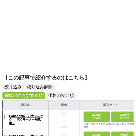
【この記事で紹介するのはこちら】
絞り込み
絞り込み解除
編集部のおすすめ順
価格の安い順
商品名
画像
購入サイト
21,800円
20,160円
Panasonic（パナソニッ
Amazon
楽天市場
ク）『DCモーター扇風
機』
※各社通販サイトの 2025年8月19日時点 での税
価格
11,500円
9,050円
Panasonic（パナソニッ