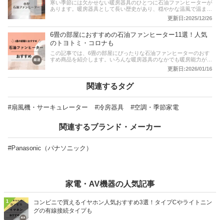
寒い季節には欠かせない暖房器具のひとつに石油ファンヒーターが
あります。暖房器具として長い歴史があり、穏やかな温風で温まる
石油ファンヒーターは根強い人気があります。この記事では、小型
更新日:2025/12/26
に絞って石油ファンヒーターの選び方とおすすめ商品を紹介しま
す。コロナやトヨトミ、ダイニチといった人気メーカーの見た目が
6畳の部屋におすすめの石油ファンヒーター11選！人気
おしゃれな製品や、電気代を安く抑えられる省エネな製品などをピ
ックアップ。チャート図に基づいたタイプ別診断も試してみてくだ
のトヨトミ・コロナも
さいね。3畳、4畳部屋に最適なものが多く販売されています。そ
この記事では、6畳の部屋にぴったりな石油ファンヒーターのおす
のほか、比較一覧表や通販サイトの最新人気ランキングもあるの
すめ商品を紹介します。いろんな暖房器具のなかでも暖房能力が高
で、売れ筋や口コミとあわせてチェックしてみてください。
いので、北国に住んでいる人にもおすすめです。コロナやダイニ
更新日:2026/01/16
チ、トヨトミといった人気メーカーのおしゃれな製品や、省エネ性
に優れる製品を厳選！後半には、比較一覧表や通販サイトの最新人
気ランキングもあるので、売れ筋や口コミとあわせてチェックして
関連するタグ
みてください。
#扇風機・サーキュレーター
#冷房器具
#空調・季節家電
関連するブランド・メーカー
#Panasonic（パナソニック）
家電・AV機器の人気記事
1
コンビニで買えるイヤホン人気おすすめ3選！タイプCやライトニン
グの有線接続タイプも