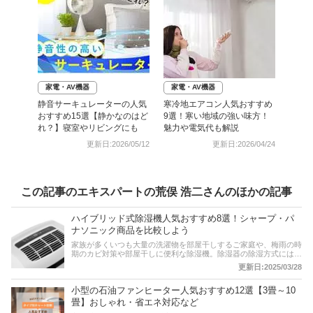
家電・AV機器
家電・AV機器
静音サーキュレーターの人気
寒冷地エアコン人気おすすめ
おすすめ15選【静かなのはど
9選！寒い地域の強い味方！
れ？】寝室やリビングにも
魅力や電気代も解説
更新日:2026/05/12
更新日:2026/04/24
この記事のエキスパートの荒俣 浩二さんのほかの記事
ハイブリッド式除湿機人気おすすめ8選！シャープ・パ
ナソニック商品を比較しよう
家族が多くいつも大量の洗濯物を部屋干しするご家庭や、梅雨の時
期のカビ対策や部屋干しに便利な除湿機。除湿器の除湿方式には大
きく3つありますが、コンプレッサー式除湿機は冬場の使用は難し
更新日:2025/03/28
く、デシカント式除湿機は夏場に不向き。そこで近年、双方の良い
ところだけを併せ持ったハイブリッド式除湿器が開発され、注目が
小型の石油ファンヒーター人気おすすめ12選【3畳～10
集まっています。そこで、この記事ではハイブリッド式除湿機の購
入を検討している方に向けて、おすすめ商品をご紹介します。ぜひ
畳】おしゃれ・省エネ対応など
参考にしてくださいね。