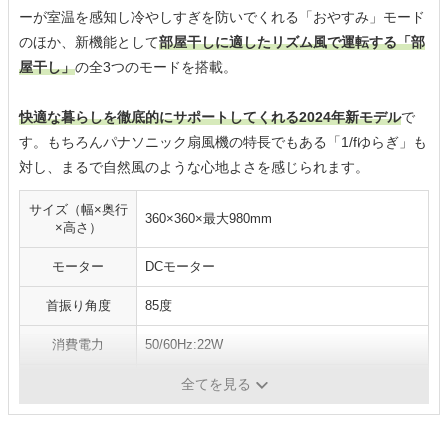
ーが室温を感知し冷やしすぎを防いでくれる「​おやすみ」モード
のほか、新機能として
部屋干しに適したリズム風で運転する「部
屋干し」
の全3つのモードを搭載。
快適な暮らしを徹底的にサポートしてくれる2024年新モデル
で
す。もちろんパナソニック扇風機の特長でもある「1/fゆらぎ」も
対し、まるで自然風のような心地よさを感じられます。
サイズ（幅×奥行
360×360×最大980mm
×高さ）
モーター
DCモーター
首振り角度
85度
消費電力
50/60Hz:22W
風量切替
8段階
全てを見る