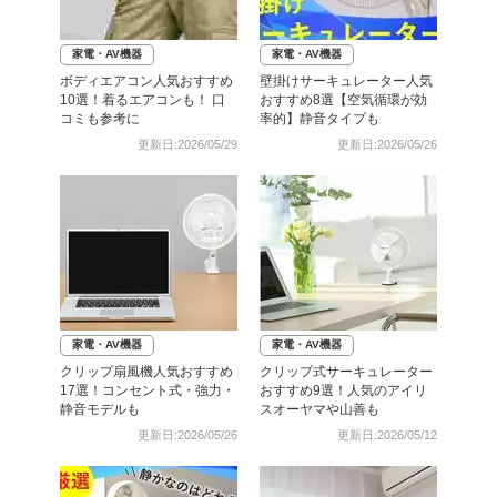
家電・AV機器
家電・AV機器
ボディエアコン人気おすすめ
壁掛けサーキュレーター人気
10選！着るエアコンも！ 口
おすすめ8選【空気循環が効
コミも参考に
率的】静音タイプも
更新日:2026/05/29
更新日:2026/05/26
家電・AV機器
家電・AV機器
クリップ扇風機人気おすすめ
クリップ式サーキュレーター
17選！コンセント式・強力・
おすすめ9選！人気のアイリ
静音モデルも
スオーヤマや山善も
更新日:2026/05/26
更新日:2026/05/12