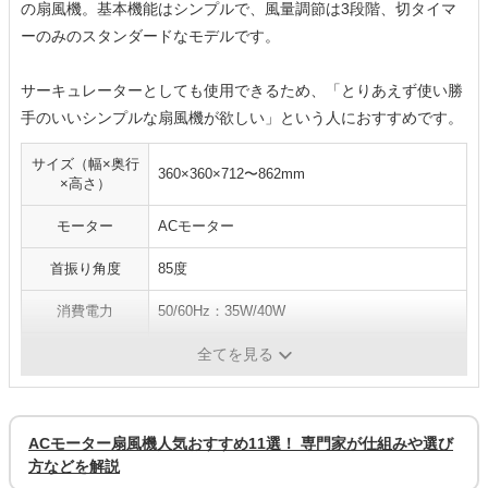
の扇風機。基本機能はシンプルで、風量調節は3段階、切タイマ
ーのみのスタンダードなモデルです。
サーキュレーターとしても使用できるため、「とりあえず使い勝
手のいいシンプルな扇風機が欲しい」という人におすすめです。
サイズ（幅×奥行
360×360×712〜862mm
×高さ）
モーター
ACモーター
首振り角度
85度
消費電力
50/60Hz：35W/40W
風量切替
3段階
全てを見る
ACモーター扇風機人気おすすめ11選！ 専門家が仕組みや選び
方などを解説