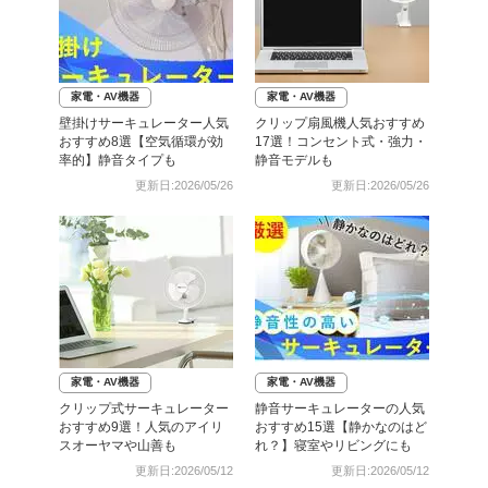
家電・AV機器
家電・AV機器
壁掛けサーキュレーター人気
クリップ扇風機人気おすすめ
おすすめ8選【空気循環が効
17選！コンセント式・強力・
率的】静音タイプも
静音モデルも
更新日:2026/05/26
更新日:2026/05/26
家電・AV機器
家電・AV機器
クリップ式サーキュレーター
静音サーキュレーターの人気
おすすめ9選！人気のアイリ
おすすめ15選【静かなのはど
スオーヤマや山善も
れ？】寝室やリビングにも
更新日:2026/05/12
更新日:2026/05/12