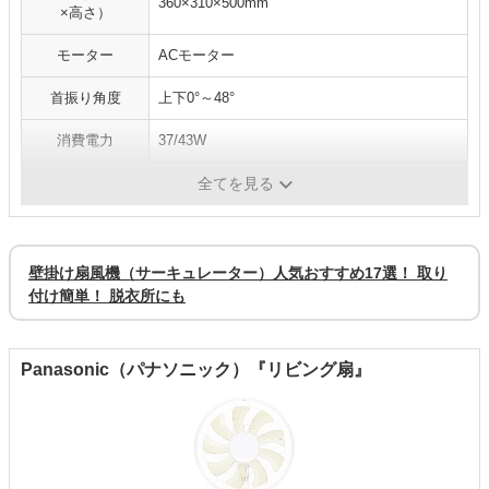
360×310×500mm
×高さ）
モーター
ACモーター
首振り角度
上下0°～48°
消費電力
37/43W
風量切替
-
全てを見る
壁掛け扇風機（サーキュレーター）人気おすすめ17選！ 取り
付け簡単！ 脱衣所にも
Panasonic（パナソニック）『リビング扇』