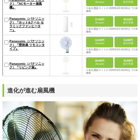
Amazon
楽天市場
ク）『ACモーター扇風
機』
※各社通販サイトの 2025年8月19日時点 での税
価格
Panasonic（パナソニッ
37,620円
38,316円
ク）『ホット&クール セ
Amazon
楽天市場
ラミックファンヒータ
※各社通販サイトの 2025年8月19日時点 での税
ー』
価格
14,224円
16,060円
Panasonic（パナソニッ
Amazon
楽天市場
ク）『壁掛扇 リモコンタ
イプ』
※各社通販サイトの 2025年8月19日時点 での税
価格
26,500円
32,500円
Panasonic（パナソニッ
Amazon
楽天市場
ク）『リビング扇』
※各社通販サイトの 2025年8月19日時点 での税
価格
進化が進む扇風機