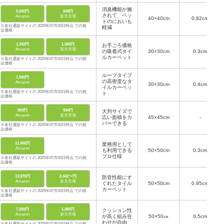
消臭機能が施
9,500円
849円
されて、ペッ
Amazon
楽天市場
40×40cm
0.82cm
トのにおいも
※各社通販サイトの 2025年07月02日時点 での税
軽減
込価格
1,392円
1,580円
お手ごろ価格
Amazon
楽天市場
の吸着式タイ
30×30cm
0.3cm
ルカーペット
※各社通販サイトの 2025年07月02日時点 での税
込価格
ループタイプ
1,500円
の高密度なタ
Amazon
30×30cm
0.4cm
イルカーペッ
※各社通販サイトの 2025年07月02日時点 での税
ト
込価格
903円
934円
大判サイズで
Amazon
楽天市場
広い面積をカ
45×45cm
-
バーできる
※各社通販サイトの 2025年07月02日時点 での税
込価格
11,000円
業務用として
Amazon
も利用できる
50×50cm
0.3cm
プロ仕様
※各社通販サイトの 2025年07月02日時点 での税
込価格
13,970円
2,442〜円
防音性能にす
Amazon
楽天市場
ぐれたタイル
50×50cm
0.95cm
カーペット
※各社通販サイトの 2025年07月02日時点 での税
込価格
7,000円
1,080円
クッション性
Amazon
楽天市場
が高く組み合
50×50㎝
0.5cm
わせが自由
※各社通販サイトの 2025年07月02日時点 での税