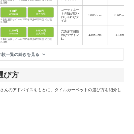
込価格
コーディネー
9,431円
410円
トの幅が広い
Amazon
楽天市場
50×50cm
0.62cm
おしゃれなタ
※各社通販サイトの 2025年07月02日時点 での税
イル
込価格
11,500円
2,420〜円
六角形で個性
Amazon
楽天市場
的なデザイン
43×50cm
1.1cm
に
※各社通販サイトの 2025年07月02日時点 での税
込価格
比較一覧の続きを見る
選び方
さんのアドバイスをもとに、タイルカーペットの選び方を紹介し