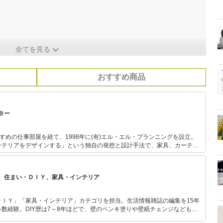
全てを見る
おすすめ商品
ター
むすめの仕事部屋を経て、1998年に(有)エル・エル・プランニングを設立。
ンテリアをデザインする」という独自の発想と設計手法で、家具、カーテン
造作家具やリフォームの設計まで、トータルなインテリア空間デザインを得意
コーディネーター、マンションリフォームマネジャーの資格を持つ。
、住まい・ＤＩＹ、家具・インテリア
ＤＩＹ」「家具・インテリア」カテゴリを担当。生活情報雑誌の編集を15年
数経験。DIY歴は7～8年ほどで、壁のペンキ塗りや壁紙チェンジなどもチ
もモノ選びがしやすい記事をお届けします！