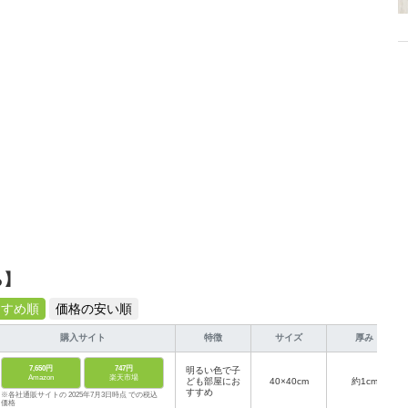
ら】
すすめ順
価格の安い順
購入サイト
特徴
サイズ
厚み
7,650円
747円
明るい色で子
Amazon
楽天市場
ども部屋にお
40×40cm
約1cm
すすめ
※各社通販サイトの 2025年7月3日時点 での税込
価格