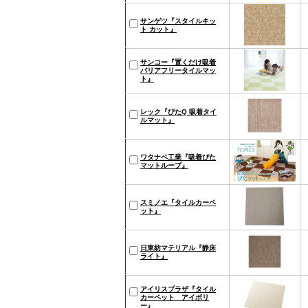
サンゲツ『スタイルキッ
ト カット』
サンコー『置くだけ吸着
バリアフリータイルマッ
ト』
レック『ぴたQ 吸着タイ
ルマット』
ワタナベ工業『吸着ぴた
マットループ』
スミノエ『タイルカーペ
ット』
日東紡マテリアル『静床
ライト』
アイリスプラザ『タイル
カーペット アイボリ
ー』