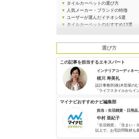
▼
タイルカーペットの選び方
▼
人気メーカー・ブランドの特徴
▼
ユーザーが選んだイチオシ5選
▼
タイルカーペットのおすすめ13選
選び方
この記事を担当するエキスパート
インテリアコーディネー
秡川 寿美礼
設計事務所(株)木型屋の
「ライフスタイルからイ
などのセ レクトから、
としている。インテリア
マイナビおすすめナビ編集部
担当：生活雑貨・日用品
中村 亜紀子
「生活雑貨」「住まい・
以上で、お宅訪問取材も多
ャレンジ済み。初心者で