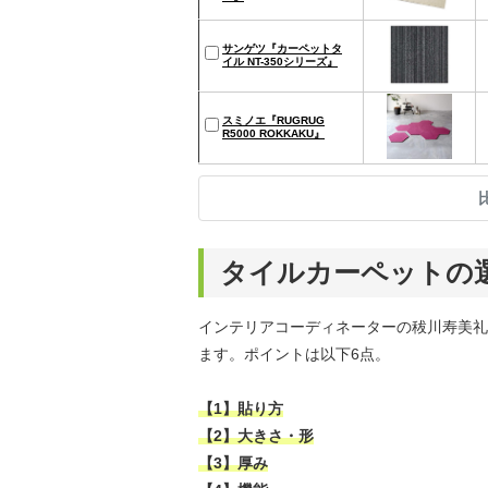
サンゲツ『カーペットタ
イル NT-350シリーズ』
スミノエ『RUGRUG
R5000 ROKKAKU』
タイルカーペットの
インテリアコーディネーターの秡川寿美礼
ます。ポイントは以下6点。
【1】貼り方
【2】大きさ・形
【3】厚み