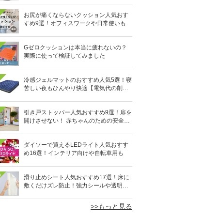
お尻が痛くならないクッション人気おす
すめ9選！オフィスワークや日常使いも
Gゼロクッションは本当に疲れないの？
実際に使って検証してみました
冷感ジェルマットのおすすめ人気5選！寝
苦しい夜もひんやり快適【電気代の削減
にも】
引き戸ストッパー人気おすすめ9選！扉を
開けさせない！ 赤ちゃんのための安全グ
ッズ
ダイソーで買えるLEDライト人気おすす
め16選！インテリア向けや自転車用も
0
滑り止めシート人気おすすめ17選！床に
敷くだけズレ防止！強力シールや透明タ
イプも
>>もっと見る