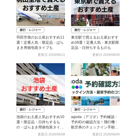
旅行・レジャー
旅行・レジャー
羽田空港のお土産おすすめ11
東京駅で買えるお土産おすす
選！定番人気・限定品・ばら
め39選！定番人気・東京駅限
まき用個包装タイプも
定品・日持ちするものも
更新日:2026/06/11
更新日:2026/06/09
旅行・レジャー
旅行・レジャー
池袋のお土産人気おすすめ10
agoda（アゴダ）予約確認・
選！限定品・日持ちするも
予約IDの確認方法！飛行機・
の・ばらまき用個包装タイプ
航空券のチェックイン手順と
も
照会番号の調べ方も
更新日:2026/06/08
更新日:2026/06/04