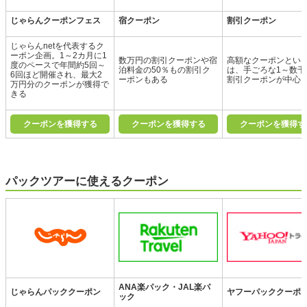
じゃらんクーポンフェス
宿クーポン
割引クーポン
じゃらんnetを代表するク
ーポン企画。1～2カ月に1
数万円の割引クーポンや宿
高額なクーポンとい
度のペースで年間約5回～
泊料金の50％もの割引ク
は、手ごろな1～数千
6回ほど開催され、最大2
ーポンもある
割引クーポンが中心
万円分のクーポンが獲得で
きる
クーポンを獲得する
クーポンを獲得する
クーポンを獲得す
パックツアーに使えるクーポン
ANA楽パック・JAL楽パ
じゃらんパッククーポン
ヤフーパッククーポ
ック