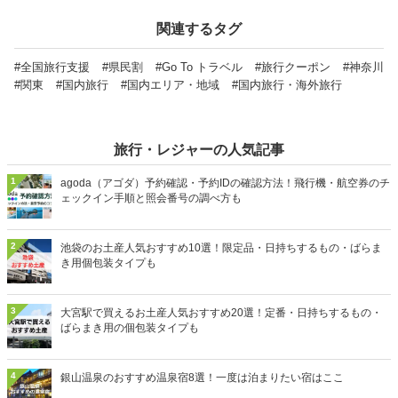
関連するタグ
#全国旅行支援
#県民割
#Go To トラベル
#旅行クーポン
#神奈川
#関東
#国内旅行
#国内エリア・地域
#国内旅行・海外旅行
旅行・レジャーの人気記事
1
agoda（アゴダ）予約確認・予約IDの確認方法！飛行機・航空券のチ
ェックイン手順と照会番号の調べ方も
2
池袋のお土産人気おすすめ10選！限定品・日持ちするもの・ばらま
き用個包装タイプも
3
大宮駅で買えるお土産人気おすすめ20選！定番・日持ちするもの・
ばらまき用の個包装タイプも
4
銀山温泉のおすすめ温泉宿8選！一度は泊まりたい宿はここ