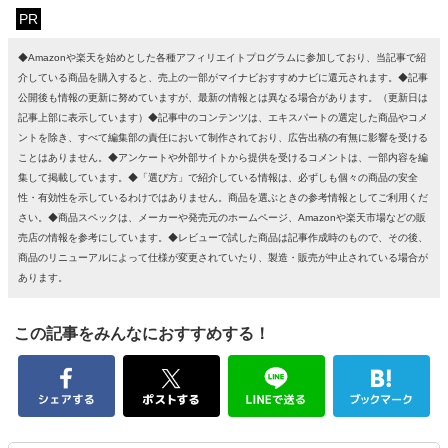
PR
◆Amazonや楽天を始めとした各種アフィリエイトプログラムに参加しており、当記事で紹
介している商品を購入すると、売上の一部がマイナビおすすめナビに還元されます。◆記事
公開後も情報の更新に努めていますが、最新の情報とは異なる場合があります。（更新日は
記事上部に表示しています）◆記事中のコンテンツは、エキスパートの選定した商品やコメ
ントを除き、すべて編集部の責任において制作されており、広告出稿の有無に影響を受ける
ことはありません。◆アンケートや外部サイトから提供を受けるコメントは、一部内容を編
集して掲載しています。◆「選び方」で紹介している情報は、必ずしも個々の商品の安全
性・有効性を示しているわけではありません。商品を選ぶときの参考情報としてご利用くだ
さい。◆商品スペックは、メーカーや発売元のホームページ、Amazonや楽天市場などの販
売店の情報を参考にしています。◆レビューで試した商品は記事作成時のもので、その後、
商品のリニューアルによって仕様が変更されていたり、製造・販売が中止されている場合が
あります。
この記事をみんなにおすすめする！