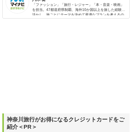
「ファッション」「旅行・レジャー」「本・音楽・映画」
を担当。47都道府県制覇、海外10か国以上を旅した経験を
活かし、旅ごとにテーマを決めて最適なプランを考えるの
が得意。また、アパレルショップでの販売経験もあり。誰
でも手軽に楽しめるプチプラとトレンドを取り入れたコー
ディネートを提案します。本や映画から受けたインスピレ
ーションを日常や仕事に活かすことを大切にし、記事では
そんな視点から選んだおすすめ作品やアイテムを紹介しま
す。
神奈川旅行がお得になるクレジットカードをご
紹介＜PR＞