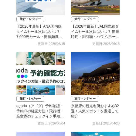
旅行・レジャー
旅行・レジャー
【2026年最新】ANA国内線
【2026年最新】JAL国際線タ
タイムセール次回はいつ？
イムセール次回はいつ？ 開催
7,000円セール・開催頻度・
時期・割引額・ハワイ/ヨーロ
予約攻略まとめ
ッパ路線まとめ
更新日:2026/06/15
更新日:2026/06/15
旅行・レジャー
旅行・レジャー
agoda（アゴダ）予約確認・
京都府の観光名所おすすめ32
予約IDの確認方法！飛行機・
選！人気スポットを厳選して
航空券のチェックイン手順と
紹介
照会番号の調べ方も
更新日:2026/06/04
更新日:2026/04/20