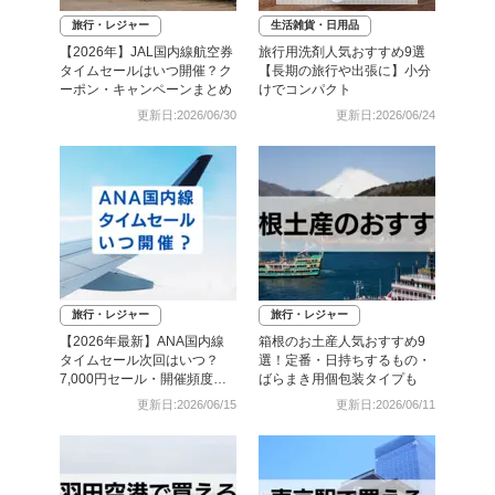
旅行・レジャー
生活雑貨・日用品
【2026年】JAL国内線航空券
旅行用洗剤人気おすすめ9選
タイムセールはいつ開催？ク
【長期の旅行や出張に】小分
ーポン・キャンペーンまとめ
けでコンパクト
更新日:2026/06/30
更新日:2026/06/24
旅行・レジャー
旅行・レジャー
【2026年最新】ANA国内線
箱根のお土産人気おすすめ9
タイムセール次回はいつ？
選！定番・日持ちするもの・
7,000円セール・開催頻度・
ばらまき用個包装タイプも
予約攻略まとめ
更新日:2026/06/15
更新日:2026/06/11