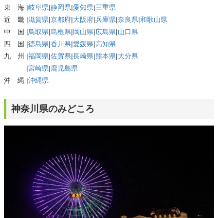
東 海 |
岐阜県
|
静岡県
|
愛知県
|
三重県
近 畿 |
滋賀県
|
京都府
|
大阪府
|
兵庫県
|
奈良県
|
和歌山県
中 国 |
鳥取県
|
島根県
|
岡山県
|
広島県
|
山口県
四 国 |
徳島県
|
香川県
|
愛媛県
|
高知県
九 州 |
福岡県
|
佐賀県
|
長崎県
|
熊本県
|
大分県
|
宮崎県
|
鹿児島県
沖 縄 |
沖縄県
神奈川県のみどころ