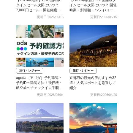
タイムセール次回はいつ？
イムセール次回はいつ？ 開催
7,000円セール・開催頻度・
時期・割引額・ハワイ/ヨーロ
予約攻略まとめ
ッパ路線まとめ
更新日:2026/06/15
更新日:2026/06/15
旅行・レジャー
旅行・レジャー
agoda（アゴダ）予約確認・
京都府の観光名所おすすめ32
予約IDの確認方法！飛行機・
選！人気スポットを厳選して
航空券のチェックイン手順と
紹介
照会番号の調べ方も
更新日:2026/06/04
更新日:2026/04/20