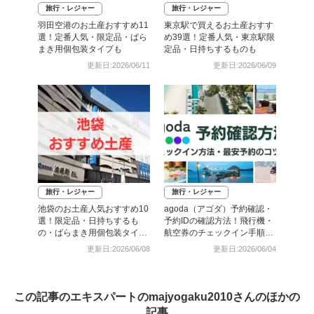
旅行・レジャー
旅行・レジャー
羽田空港のお土産おすすめ11
東京駅で買えるお土産おすす
選！定番人気・限定品・ばら
め39選！定番人気・東京駅限
まき用個包装タイプも
定品・日持ちするものも
更新日:2026/06/11
更新日:2026/06/09
旅行・レジャー
旅行・レジャー
池袋のお土産人気おすすめ10
agoda（アゴダ）予約確認・
選！限定品・日持ちするも
予約IDの確認方法！飛行機・
の・ばらまき用個包装タイプ
航空券のチェックイン手順と
も
照会番号の調べ方も
更新日:2026/06/08
更新日:2026/06/04
この記事のエキスパートのmajyogaku2010さんのほかの
記事