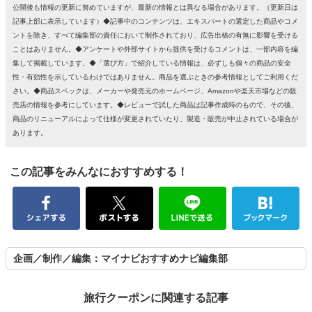
公開後も情報の更新に努めていますが、最新の情報とは異なる場合があります。（更新日は
記事上部に表示しています）◆記事中のコンテンツは、エキスパートの選定した商品やコメ
ントを除き、すべて編集部の責任において制作されており、広告出稿の有無に影響を受ける
ことはありません。◆アンケートや外部サイトから提供を受けるコメントは、一部内容を編
集して掲載しています。◆「選び方」で紹介している情報は、必ずしも個々の商品の安全
性・有効性を示しているわけではありません。商品を選ぶときの参考情報としてご利用くだ
さい。◆商品スペックは、メーカーや発売元のホームページ、Amazonや楽天市場などの販
売店の情報を参考にしています。◆レビューで試した商品は記事作成時のもので、その後、
商品のリニューアルによって仕様が変更されていたり、製造・販売が中止されている場合が
あります。
この記事をみんなにおすすめする！
企画／制作／編集：マイナビおすすめナビ編集部
旅行クーポンに関連する記事