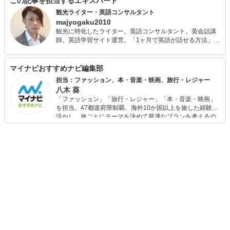
この記事を担当するエキスパート
観光ライター・英語コンサルタント
majyogaku2010
観光に特化したライター。英語コンサルタント。英会話講
師。英語学習サイト運営。「1ヶ月で英語が話せる方法」を
レッスンを通じて日々伝えています。 長年執筆業に携わっ
ており、魅力がより一層引き立つ言葉を意識してコンテン
ツをお届けしています。日本三代名泉「下呂温泉」観光大
マイナビおすすめナビ編集部
使、メディアで話題の観光スポットから極秘スポットまで
担当：ファッション、本・音楽・映画、旅行・レジャー
ご案内。 現在、「体から痛みを消す」世界唯一の技術習得
八木 葵
を目指して奮闘＆発信中。
「ファッション」「旅行・レジャー」「本・音楽・映画」
を担当。47都道府県制覇、海外10か国以上を旅した経験を
活かし、旅ごとにテーマを決めて最適なプランを考えるの
が得意。また、アパレルショップでの販売経験もあり。誰
でも手軽に楽しめるプチプラとトレンドを取り入れたコー
ディネートを提案します。本や映画から受けたインスピレ
ーションを日常や仕事に活かすことを大切にし、記事では
そんな視点から選んだおすすめ作品やアイテムを紹介しま
す。