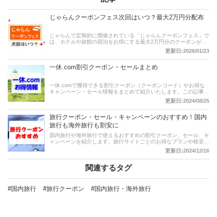
じゃらんクーポンフェス次回はいつ？最大2万円分配布
じゃらんで定期的に開催されている「じゃらんクーポンフェス」で
は、ホテルや旅館の宿泊をお得にする最大2万円分のクーポンが配
布されています。この記事では、じゃらんクーポンフェスの開催期
更新日:2026/01/23
間やクーポンの種類などについてご紹介します。クーポンは枚数限
定で、なくなり次第終了となりますので、早めに獲得してお得な旅
一休.com割引クーポン・セールまとめ
を満喫しましょう。
一休.comで獲得できる割引クーポン（クーポンコード）やお得な
キャンペーン・セール情報をまとめて紹介いたします。この記事を
参考に、ぜひお得な旅行を手に入れてください。
更新日:2024/08/25
旅行クーポン・セール・キャンペーンのおすすめ！国内
旅行も海外旅行も割安に
国内旅行や海外旅行で使えるおすすめの割引クーポン、セール、キ
ャンペーンを紹介します。旅行サイトごとのお得なプランや格安プ
ラン、GoToトラベルキャンペーン、県民割などの各都道府県・自
更新日:2024/12/16
治体キャンペーン、ふるさと納税による割引クーポン、レンタカー
やレジャークーポンなどまで幅広くご紹介します。
関連するタグ
#国内旅行
#旅行クーポン
#国内旅行・海外旅行