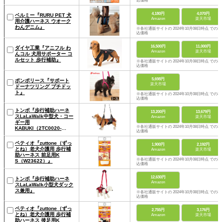
込価格
4,180円
4,070円
ベルミー『RURU PET 犬
Amazon
楽天市場
用介護ハーネス ウオーク
わんデニム』
※各社通販サイトの 2024年10月08日時点 での税
込価格
16,500円
11,000円
ダイヤ工業『アニフル わ
Amazon
楽天市場
んコル 犬用サポーター コ
ルセット 歩行補助』
※各社通販サイトの 2024年10月08日時点 での税
込価格
5,698円
ポンポリース『サポート
楽天市場
ドーナツリング プチドッ
ト』
※各社通販サイトの 2024年10月08日時点 での税
込価格
トンボ『歩行補助ハーネ
13,200円
13,679円
スLaLaWalk中型犬・コー
Amazon
楽天市場
ギー用
※各社通販サイトの 2024年10月08日時点 での税
KABUKI（2TC0020-
込価格
09）』
ペティオ『zuttone（ずっ
1,900円
2,192円
とね）老犬介護用 歩行補
Amazon
楽天市場
助ハーネス 前足用K
※各社通販サイトの 2024年10月08日時点 での税
S（W23622）』
込価格
12,630円
トンボ『歩行補助ハーネ
Amazon
スLaLaWalk小型犬ダック
ス兼用』
※各社通販サイトの 2024年10月08日時点 での税
込価格
ペティオ『zuttone（ずっ
2,755円
3,176円
とね）老犬介護用 歩行補
Amazon
楽天市場
助ハーネス 後足用K