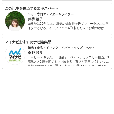
この記事を担当するエキスパート
ペット専門エディター＆ライター
井手 綾子
編集歴は20年以上。 雑誌の編集長を経てフリーランスのラ
イターとなる。インタビューや取材した人・お店の数は
1000以上。クスっと笑えるものから、読んでタメになる読
み込む記事までさまざまな記事を執筆している。 中でも、
医療ものや動物関係が得意。今までに買ったことのある動
マイナビおすすめナビ編集部
物は、犬、猫、鳩、インコ、ジュウシマツ、キジ、リス、
担当：食品・ドリンク、ベビー・キッズ、ペット
ウサギ、カメ、鶏、ウシガエル、金魚、カタツムリ、てん
桑野 咲良
とう虫、カブトエビなど。
「ベビー・キッズ」「食品」「ペット」カテゴリー担当。3
歳児と犬2頭を育てるママ編集者。育児と家事に忙しいママ
目線での時短グッズ選び、家族の栄養とおいしさを考えた
食品選び、束の間のリラックスタイムを楽しむためのスイ
ーツ選びに自信あり。鋭い目線で商品を見極め、少しでも
日々の生活が豊かになるものを紹介します。