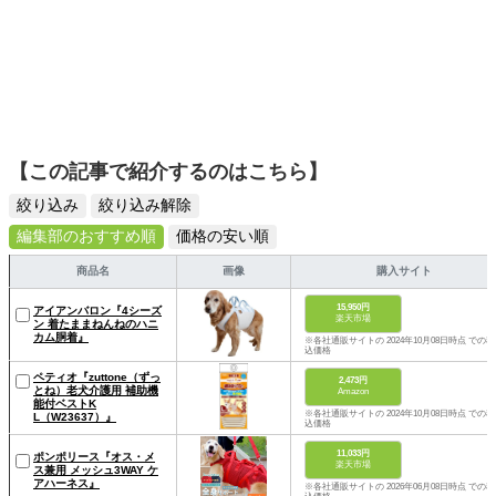
【この記事で紹介するのはこちら】
絞り込み
絞り込み解除
編集部のおすすめ順
価格の安い順
商品名
画像
購入サイト
15,950円
アイアンバロン『4シーズ
楽天市場
ン 着たままねんねのハニ
カム胴着』
※各社通販サイトの 2024年10月08日時点 での税
込価格
ペティオ『zuttone（ずっ
2,473円
とね）老犬介護用 補助機
Amazon
能付ベストK
※各社通販サイトの 2024年10月08日時点 での税
L（W23637）』
込価格
11,033円
ポンポリース『オス・メ
楽天市場
ス兼用 メッシュ3WAY ケ
アハーネス』
※各社通販サイトの 2026年06月08日時点 での税