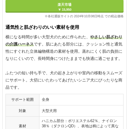
楽天市場
￥ 15,950
※各社通販サイトの 2024年10月08日時点 での税込価格
通気性と肌ざわりのいい素材を使用
横になる時間が多い大型犬のために作られた、
やさしい肌ざわり
の介護ハーネス
です。肌にあたる部分には、クッション性と通気
性にすぐれた立体編物構造の素材を使用。蒸れにくく肌の負担に
なりにくいので、長時間身につけたままでも快適に過ごせます。
ふたつの短い持ち手で、犬の起き上がりや室内の移動をスムーズ
にサポート。大切にいたわってあげたいシニア犬にぴったりな商
品です。
サポート範囲
全身
対象
大型犬用
ハニカム部分：ポリエステル62％、ナイロン
素材
38％（ダクロンQD）、表地は柄によって異な