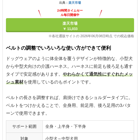
出典：
楽天市場
24時間タイムセー
ル毎日開催中
楽天市場
￥ 11,033
※各社通販サイトの 2026年06月08日時点 での税込価格
ベルトの調整でいろいろな使い方ができて便利
ドッグウェアのように体全体を覆うデザインが特徴的な、小型犬
から中型犬向けの介護ハーネス。ハーネスに前足も後ろ足も通す
タイプで安定感があります。
やわらかくて通気性にすぐれたメッ
シュ素材
を使用しているのもポイントです。
ベルトの長さを調整すれば、肩掛けできるショルダータイプに。
ベルトをつけかえることで、全身用、前足用、後ろ足用の3パタ
ーンで使用できます。
サポート範囲
全身・上半身・下半身
対象
小型犬～中型犬用