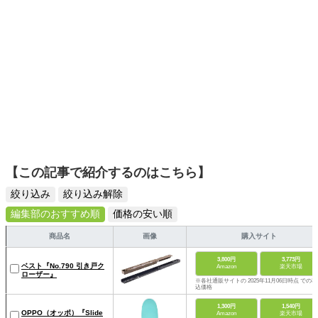
【この記事で紹介するのはこちら】
絞り込み
絞り込み解除
編集部のおすすめ順
価格の安い順
商品名
画像
購入サイト
3,800円
3,773円
ベスト『No.790 引き戸ク
Amazon
楽天市場
ローザー』
※各社通販サイトの 2025年11月06日時点 での税
込価格
1,300円
1,540円
OPPO（オッポ）『Slide
Amazon
楽天市場