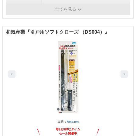
施工方法
無
全てを見る
和気産業『引戸用ソフトクローズ （DS004）』
出典：
Amazon
毎日お得なタイム
セール開催中