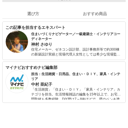
選び方
おすすめ商品
この記事を担当するエキスパート
住まいづくりナビゲーター／一級建築士・インテリアコー
ディネーター
神村 さゆり
住宅メーカー、ゼネコン設計部、設計事務所等で約300棟
の新築設計実績と現場代理人女性としては希少な現場監督
経験を生かしリフォーム物件も約70棟手がける。 住宅や暮
らし方、環境整備をテーマに、これまで一般企業研修・公
マイナビおすすめナビ編集部
的機関・学校等にて講師としてこれまで述べ5000人以上を
指導。 整理収納アドバイザー、ルームスタイリスト資格認
担当：生活雑貨・日用品、住まい・ＤＩＹ、家具・インテ
定講師として800名余の資格者を認定。また資格試験対策
リア
として二級建築士やインテリアコーディネーターの受験指
中村 亜紀子
導も行っている。手描き図面やイラストでのプレゼンにも
「生活雑貨」「住まい・ＤＩＹ」「家具・インテリア」カ
定評があり、多くの文具を試してきた。 多趣味が高じて醗
テゴリを担当。生活情報雑誌の編集を15年以上で、お宅訪
酵教室や手抜き家事教室を開催し好評を得ている。 子ども
問取材も多数経験。DIY歴は7～8年ほどで、壁のペンキ塗
３人。A型・獅子座
りや壁紙チェンジなどもチャレンジ済み。初心者でもモノ
選びがしやすい記事をお届けします！