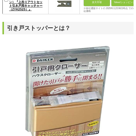
ン）『上吊りアウトセッ
楽天市場
Yahoo!ショッピング
ト引き戸用キャッチャー
※各社通販サイトの 2025年11月06日時点 での税
（ZYK2525）』
込価格
引き戸ストッパーとは？