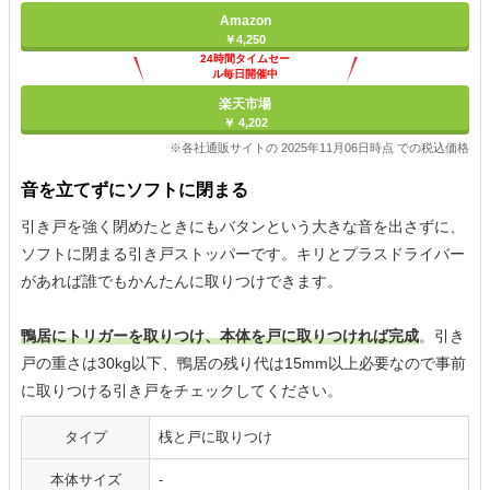
Amazon
￥4,250
24時間タイムセー
ル毎日開催中
楽天市場
￥ 4,202
※各社通販サイトの 2025年11月06日時点 での税込価格
音を立てずにソフトに閉まる
引き戸を強く閉めたときにもバタンという大きな音を出さずに、
ソフトに閉まる引き戸ストッパーです。キリとプラスドライバー
があれば誰でもかんたんに取りつけできます。
鴨居にトリガーを取りつけ、本体を戸に取りつければ完成
。引き
戸の重さは30kg以下、鴨居の残り代は15mm以上必要なので事前
に取りつける引き戸をチェックしてください。
タイプ
桟と戸に取りつけ
本体サイズ
-