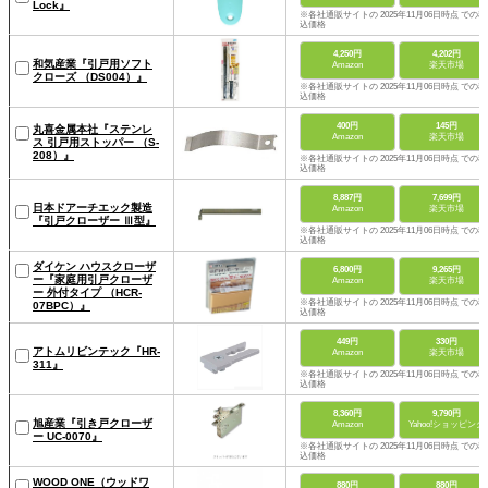
Lock』
※各社通販サイトの 2025年11月06日時点 での税
込価格
4,250円
4,202円
和気産業『引戸用ソフト
Amazon
楽天市場
クローズ （DS004）』
※各社通販サイトの 2025年11月06日時点 での税
込価格
400円
145円
丸喜金属本社『ステンレ
Amazon
楽天市場
ス 引戸用ストッパー （S-
208）』
※各社通販サイトの 2025年11月06日時点 での税
込価格
8,887円
7,699円
日本ドアーチエック製造
Amazon
楽天市場
『引戸クローザー Ⅲ型』
※各社通販サイトの 2025年11月06日時点 での税
込価格
ダイケン ハウスクローザ
6,800円
9,265円
ー『家庭用引戸クローザ
Amazon
楽天市場
ー 外付タイプ （HCR-
※各社通販サイトの 2025年11月06日時点 での税
07BPC）』
込価格
449円
330円
アトムリビンテック『HR-
Amazon
楽天市場
311』
※各社通販サイトの 2025年11月06日時点 での税
込価格
8,360円
9,790円
旭産業『引き戸クローザ
Amazon
Yahoo!ショッピング
ー UC-0070』
※各社通販サイトの 2025年11月06日時点 での税
込価格
WOOD ONE（ウッドワ
880円
880円