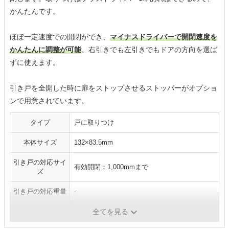
かんたんです。
ほぼ一定速度での開閉ができ、
マイナスドライバーで開閉速度を
かんたんに調整が可能
。右引きでも左引きでもドアの方向を選ば
ずに使えます。
引き戸を全開した時に扉をストップさせるストッパーがオプショ
ンで用意されています。
タイプ
戸に取りつけ
本体サイズ
132×83.5mm
引き戸の対応サイ
有効開閉：1,000mmまで
ズ
引き戸の対応重量
-
施工方法
ネジ止め
全てを見る