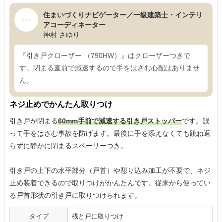
住まいづくりナビゲーター／一級建築士・インテリ
アコーディネーター
神村 さゆり
『引き戸クローザー （790HW）』はクローザーつきで
す。閉まる直前で減速するので手をはさむ心配はありませ
ん。
ネジ止めでかんたん取りつけ
引き戸が閉まる
60mm手前で減速する引き戸ストッパー
です。誤
って手をはさむ事故を防げます。最後に手を添えなくても跳ね返
らずに静かに閉まるスペーサーつき。
引き戸の上下の水平部分（戸首）や彫り込み加工が不要で、ネジ
止め装着できるので取りつけがかんたんです。従来から使ってい
る戸首形状の引き戸に取りつけられます。
タイプ
桟と戸に取りつけ