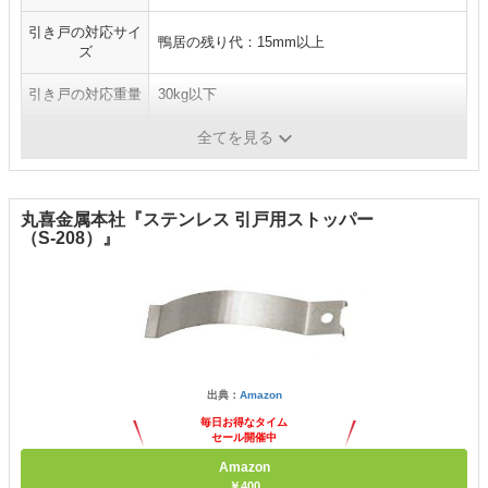
引き戸の対応サイ
鴨居の残り代：15mm以上
ズ
引き戸の対応重量
30kg以下
施工方法
ネジ止め
全てを見る
丸喜金属本社『ステンレス 引戸用ストッパー
（S-208）』
出典：
Amazon
毎日お得なタイム
セール開催中
Amazon
￥400