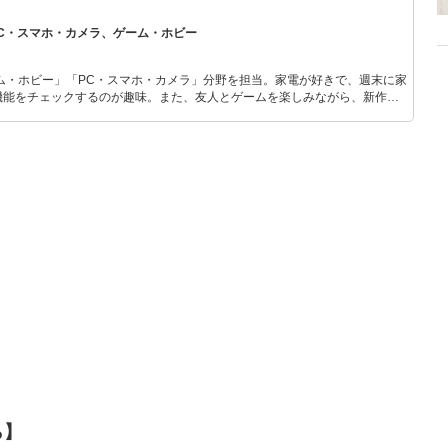
通して「全ての人が平等に良い家
PC・スマホ・カメラ、ゲーム・ホビー
供」に尽力しています。
ム・ホビー」「PC・スマホ・カメラ」分野を担当。家電が好きで、週末に家
機能をチェックするのが趣味。また、友人とゲームを楽しみながら、新作タ
いち早くキャッチ。記事を通して、生活の質を底上げしてくれるスタイリッ
、みんなで楽しめるゲームを発信していきます！
ら】