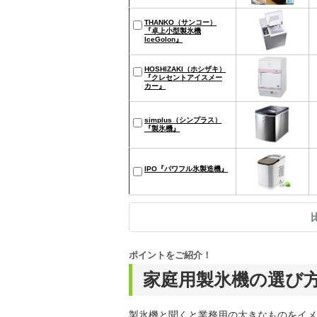
THANKO（サンコー）
『卓上小型製氷機
IceGolon』
HOSHIZAKI（ホシザキ）
『クレセントアイスメー
カー』
simplus（シンプラス）
『製氷機』
IPO『パワフル氷製造機』
ポイントをご紹介！
家庭用製氷機の選び
製氷機と聞くと業務用の大きなものをイメ