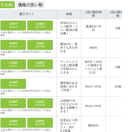
すすめ順
価格の安い順
1回の製氷時
1回の製氷個
購入サイト
特徴
間
数
氷切れのスト
8,997円
11,888円
レス解消！コ
最速6分〜8
Amazon
楽天市場
9個
スパ最強の製
分
※各社通販サイトの 2026年6月2日時点 での税込
氷機！
価格
9,000円
9,999円
最短6分！ 屋
Amazon
楽天市場
外でも氷を作
約6分
-
れる
※各社通販サイトの 2026年6月2日時点 での税込
価格
ワンランク上
約5分～14分
17,900円
12,800円
の卓上製氷機
（※環境やモ
Amazon
楽天市場
9個
で至福のひと
ードにより異
※各社通販サイトの 2026年6月2日時点 での税込
ときを。
なる）
価格
17,820円
透明感のある
Amazon
四角い氷がす
約13〜20分
24個
ぐ完成！
※各社通販サイトの 2026年6月2日時点 での税込
価格
13段階で氷
22,355円
21,901円
の仕上がりや
Amazon
楽天市場
約14〜26分
-
速さを調整で
※各社通販サイトの 2026年6月2日時点 での税込
きる！
価格
従来品より約
14,500円
12,800円
33％コンパ
Amazon
楽天市場
最短6分
クト・約2
※各社通販サイトの 2026年6月2日時点 での税込
4％軽量