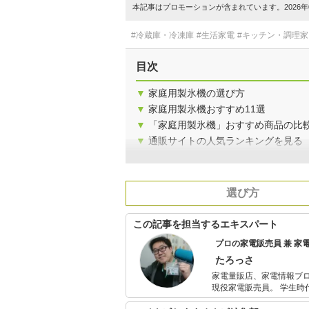
本記事はプロモーションが含まれています。2026年0
#冷蔵庫・冷凍庫
#生活家電
#キッチン・調理家
目次
▼
家庭用製氷機の選び方
▼
家庭用製氷機おすすめ11選
▼
「家庭用製氷機」おすすめ商品の比
▼
通販サイトの人気ランキングを見る
選び方
この記事を担当するエキスパート
プロの家電販売員 兼 家電
たろっさ
家電量販店、家電情報ブ
現役家電販売員。 学生時代から家電に対する並々ならぬ興味を持ち、アルバイトを経てそのまま家電
量販店の道へと進んで15年弱。 個人で年間2億円を売り上げ、数々の法人内コン