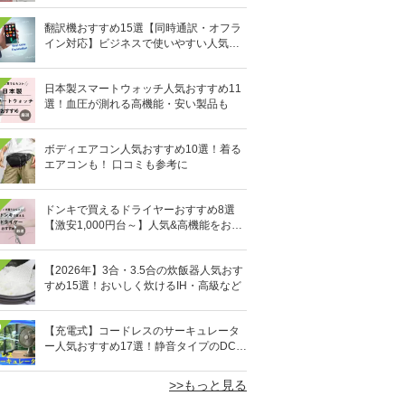
翻訳機おすすめ15選【同時通訳・オフラ
イン対応】ビジネスで使いやすい人気の
イヤホン型も
日本製スマートウォッチ人気おすすめ11
選！血圧が測れる高機能・安い製品も
ボディエアコン人気おすすめ10選！着る
エアコンも！ 口コミも参考に
ドンキで買えるドライヤーおすすめ8選
【激安1,000円台～】人気&高機能をお得
にゲット！
【2026年】3合・3.5合の炊飯器人気おす
すめ15選！おいしく炊けるIH・高級など
0
【充電式】コードレスのサーキュレータ
ー人気おすすめ17選！静音タイプのDCモ
ーターも
>>もっと見る