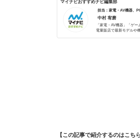
た経験を持っています。 家電アドバイザーの資格を有し、家電と名の付く物全てに精通しています。
マイナビおすすめナビ編集部
家電で分からないことはありません。 現在は家電ライターの業務も
担当：家電・AV機器、
電に巡り会える機会の提
中村 宥磨
「家電・AV機器」「ゲー
電量販店で最新モデルや
イトルやイベント情報も
シュで使いやすい家電や
【この記事で紹介するのはこち