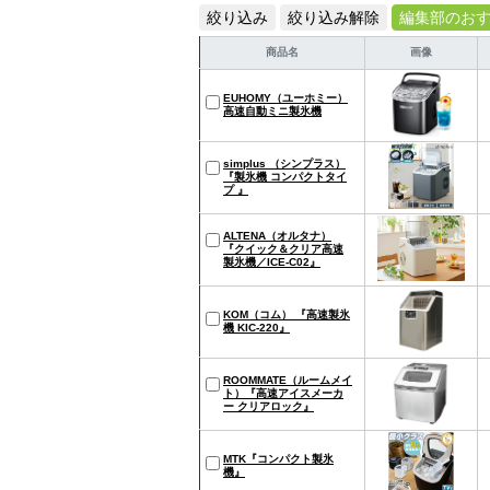
絞り込み
絞り込み解除
編集部のお
商品名
画像
EUHOMY（ユーホミー）
高速自動ミニ製氷機
simplus （シンプラス）
『製氷機 コンパクトタイ
プ 』
ALTENA（オルタナ）
『クイック＆クリア高速
製氷機／ICE-C02』
KOM（コム） 『高速製氷
機 KIC-220』
ROOMMATE（ルームメイ
ト）『高速アイスメーカ
ー クリアロック』
MTK『コンパクト製氷
機』