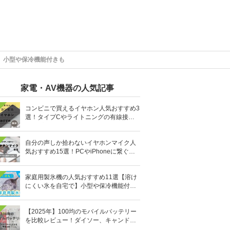
】小型や保冷機能付きも
家電・AV機器の人気記事
コンビニで買えるイヤホン人気おすすめ3
選！タイプCやライトニングの有線接続
タイプも
自分の声しか拾わないイヤホンマイク人
気おすすめ15選！PCやiPhoneに繋ぐ有
線など
家庭用製氷機の人気おすすめ11選【溶け
にくい氷を自宅で】小型や保冷機能付き
も
【2025年】100均のモバイルバッテリー
を比較レビュー！ダイソー、キャンドゥ
どっちがいい？