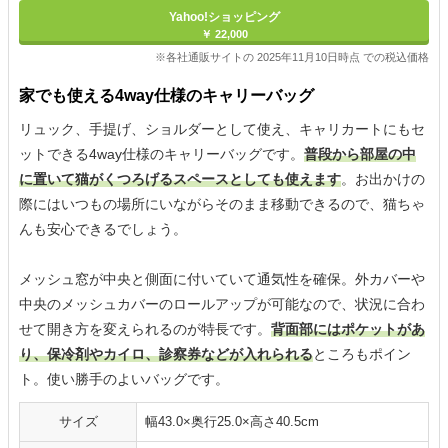
Yahoo!ショッピング
￥ 22,000
※各社通販サイトの 2025年11月10日時点 での税込価格
家でも使える4way仕様のキャリーバッグ
リュック、手提げ、ショルダーとして使え、キャリカートにもセ
ットできる4way仕様のキャリーバッグです。
普段から部屋の中
に置いて猫がくつろげるスペースとしても使えます
。お出かけの
際にはいつもの場所にいながらそのまま移動できるので、猫ちゃ
んも安心できるでしょう。
メッシュ窓が中央と側面に付いていて通気性を確保。外カバーや
中央のメッシュカバーのロールアップが可能なので、状況に合わ
せて開き方を変えられるのが特長です。
背面部にはポケットがあ
り、保冷剤やカイロ、診察券などが入れられる
ところもポイン
ト。使い勝手のよいバッグです。
サイズ
幅43.0×奥行25.0×高さ40.5cm