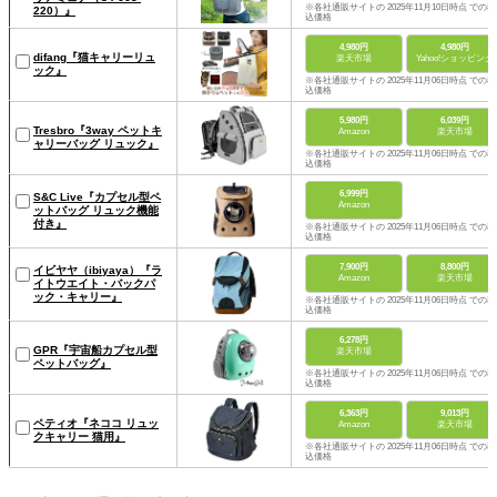
※各社通販サイトの 2025年11月10日時点 での税
220）』
込価格
4,980円
4,980円
difang『猫キャリーリュ
楽天市場
Yahoo!ショッピング
ック』
※各社通販サイトの 2025年11月06日時点 での税
込価格
5,980円
6,039円
Tresbro『3way ペットキ
Amazon
楽天市場
ャリーバッグ リュック』
※各社通販サイトの 2025年11月06日時点 での税
込価格
6,999円
S&C Live『カプセル型ペ
Amazon
ットバッグ リュック機能
付き』
※各社通販サイトの 2025年11月06日時点 での税
込価格
7,900円
8,800円
イビヤヤ（ibiyaya）『ラ
Amazon
楽天市場
イトウエイト・バックパ
ック・キャリー』
※各社通販サイトの 2025年11月06日時点 での税
込価格
6,278円
GPR『宇宙船カプセル型
楽天市場
ペットバッグ』
※各社通販サイトの 2025年11月06日時点 での税
込価格
6,363円
9,013円
ペティオ『ネココ リュッ
Amazon
楽天市場
クキャリー 猫用』
※各社通販サイトの 2025年11月06日時点 での税
込価格