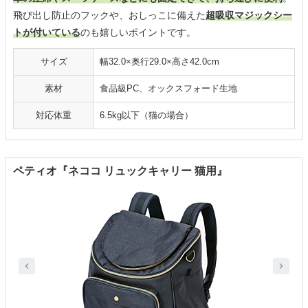
飛び出し防止のフックや、おしっこに備えた
超吸収マジックシー
トが付いている
のも嬉しいポイントです。
サイズ
幅32.0×奥行29.0×高さ42.0cm
素材
食品級PC、オックスフォード生地
対応体重
6.5kg以下（猫の場合）
ペティオ『ネココ リュックキャリー 猫用』