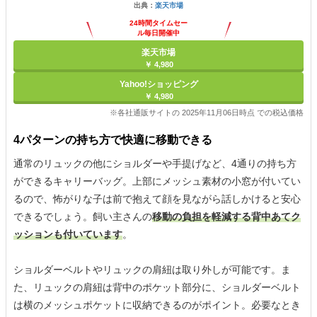
出典：
楽天市場
24時間タイムセー
ル毎日開催中
楽天市場
￥ 4,980
Yahoo!ショッピング
￥ 4,980
※各社通販サイトの 2025年11月06日時点 での税込価格
4パターンの持ち方で快適に移動できる
通常のリュックの他にショルダーや手提げなど、4通りの持ち方
ができるキャリーバッグ。上部にメッシュ素材の小窓が付いてい
るので、怖がりな子は前で抱えて顔を見ながら話しかけると安心
できるでしょう。飼い主さんの
移動の負担を軽減する背中あてク
ッションも付いています
。
ショルダーベルトやリュックの肩紐は取り外しが可能です。ま
た、リュックの肩紐は背中のポケット部分に、ショルダーベルト
は横のメッシュポケットに収納できるのがポイント。必要なとき