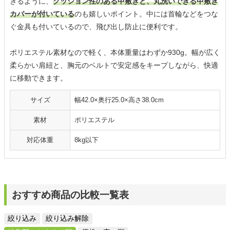
きるように、
クッション性のある中敷きと、丸洗いできる中敷き
カバーが付いている
のも嬉しいポイント。中には首輪などをつな
ぐ金具も付いているので、飛び出し防止に便利です。
ポリエステル素材なので軽く、本体重量はわずか930g。幅が広く
柔らかい肩紐と、胸元のベルトで安定感をキープしながら、快適
に移動できます。
サイズ
幅42.0×奥行25.0×高さ38.0cm
素材
ポリエステル
対応体重
8kg以下
おすすめ商品の比較一覧表
絞り込み
絞り込み解除