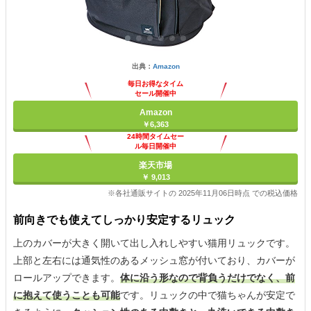
出典：
Amazon
毎日お得なタイム
セール開催中
Amazon
￥6,363
24時間タイムセー
ル毎日開催中
楽天市場
￥ 9,013
※各社通販サイトの 2025年11月06日時点 での税込価格
前向きでも使えてしっかり安定するリュック
上のカバーが大きく開いて出し入れしやすい猫用リュックです。
上部と左右には通気性のあるメッシュ窓が付いており、カバーが
ロールアップできます。
体に沿う形なので背負うだけでなく、前
に抱えて使うことも可能
です。リュックの中で猫ちゃんが安定で