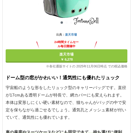
出典：
楽天市場
24時間タイムセー
ル毎日開催中
楽天市場
￥ 6,278
※各社通販サイトの 2025年11月06日時点 での税込価格
ドーム型の窓がかわいい！通気性にも優れたリュック
宇宙船のような形をしたリュック型のキャリーバッグです。直径
が17cmある透明ドームが特長で、網カバーにも変えられます。
本体は変形しにくい硬い素材なので、猫ちゃんがバッグの中で安
定を保ちながら過ごせるでしょう。通気孔とメッシュ素材が付い
ていて、通気性にも優れています。
車の座席やスーツケースなどにも固定できて、持ち運びに便利
。