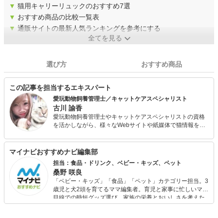
▼
猫用キャリーリュックのおすすめ7選
▼
おすすめ商品の比較一覧表
▼
通販サイトの最新人気ランキングを参考にする
全てを見る
選び方
おすすめ商品
この記事を担当するエキスパート
愛玩動物飼養管理士／キャットケアスペシャリスト
古川 諭香
愛玩動物飼養管理士やキャットケアスペシャリストの資格
を活かしながら、様々なWebサイトや紙媒体で猫情報を配
信中。 産まれてから今まで猫がいなかった日はなく、現在
は3匹の猫たちと生活中。「猫と人間が幸せに暮らす」をテ
ーマに、猫が喜ぶ注文住宅も建築済み。
マイナビおすすめナビ編集部
担当：食品・ドリンク、ベビー・キッズ、ペット
桑野 咲良
「ベビー・キッズ」「食品」「ペット」カテゴリー担当。3
歳児と犬2頭を育てるママ編集者。育児と家事に忙しいママ
目線での時短グッズ選び、家族の栄養とおいしさを考えた
食品選び、束の間のリラックスタイムを楽しむためのスイ
ーツ選びに自信あり。鋭い目線で商品を見極め、少しでも