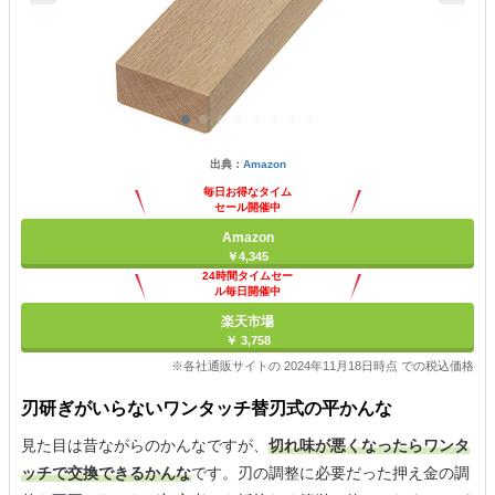
出典：
Amazon
毎日お得なタイム
セール開催中
Amazon
￥4,345
24時間タイムセー
ル毎日開催中
楽天市場
￥ 3,758
※各社通販サイトの 2024年11月18日時点 での税込価格
刃研ぎがいらないワンタッチ替刃式の平かんな
見た目は昔ながらのかんなですが、
切れ味が悪くなったらワンタ
ッチで交換できるかんな
です。刃の調整に必要だった押え金の調