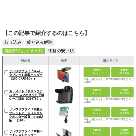
【この記事で紹介するのはこちら】
絞り込み
絞り込み解除
編集部のおすすめ順
価格の安い順
商品名
画像
購入サイト
5,480円
4,780円
サンワサプライ『iPad・
Amazon
楽天市場
タブレット車載ホルダー
（200-CAR010）』
※各社通販サイトの 2025年05月28日時点 での税
込価格
1,409円
1,760円
カーメイト『ドリンクホ
Amazon
楽天市場
ルダー スマホタッチ 手帳
ケース対応（DZ476）』
※各社通販サイトの 2025年05月28日時点 での税
込価格
サンワサプライ『車載タ
8,080円
7,480円
ブレットアーム（ドリン
Amazon
楽天市場
クホルダー設置・iPad対
※各社通販サイトの 2025年05月28日時点 での税
応）（100-
込価格
LATAB007）』
3,130円
2,950円
サンワサプライ『車載ヘ
Amazon
楽天市場
ッドレストホルダー