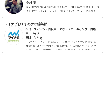
松村 透
輸入車の取扱説明書の制作を経て、2006年にベストモータ
リング/ホットバージョン公式サイトのリニューアルを担当
し、Webメディアの面白さに目覚める。 その後、大手飲食
店ポータルサイトでコンテンツ企画を経験し、2013年にフ
リーランスとして独立。現在はトヨタ GAZOO愛車紹介の
マイナビおすすめナビ編集部
監修・取材・記事制作、ベストカー誌の取材等で年間100
担当：スポーツ・自転車、アウトドア・キャンプ、自動
人を超えるオーナーインタビューを行う。 また、輸入車専
車・バイク
門の自動車メディア・カレントライフの編集長を務める。
国本 もとき
現在の愛車は、2016年式フォルクスワーゲン ゴルフ トゥ
「アウトドア」「自動車」「スポーツ」分野を担当する、
ーランと1970年式の古いドイツ車。妻と、平成最後の年に
好奇心旺盛な一児の父。週末は小学生の娘とキャンプやサ
産まれた息子、動物病院から譲り受けた保護猫と平和に
イクリングに出かけ、実体験を記事づくりにも活かしてい
（?）暮らす日々。
ます。読者の「知りたい」を分かりやすく届けることをモ
ットーに、信頼できるコンテンツ制作に努めています。