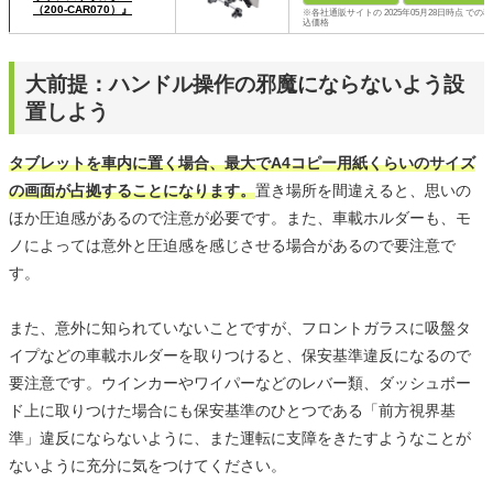
（200-CAR070）』
※各社通販サイトの 2025年05月28日時点 での税
込価格
大前提：ハンドル操作の邪魔にならないよう設
置しよう
タブレットを車内に置く場合、最大でA4コピー用紙くらいのサイズ
の画面が占拠することになります。
置き場所を間違えると、思いの
ほか圧迫感があるので注意が必要です。また、車載ホルダーも、モ
ノによっては意外と圧迫感を感じさせる場合があるので要注意で
す。
また、意外に知られていないことですが、フロントガラスに吸盤タ
イプなどの車載ホルダーを取りつけると、保安基準違反になるので
要注意です。ウインカーやワイパーなどのレバー類、ダッシュボー
ド上に取りつけた場合にも保安基準のひとつである「前方視界基
準」違反にならないように、また運転に支障をきたすようなことが
ないように充分に気をつけてください。