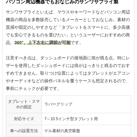
パソコン周辺機器でもおなじみのサンワサプライ製
サンワサプライといえば、マウスやキーワードなどパソコン周辺
機器の商品を多数販売しているメーカーとしておなじみ。素材の
質感や固定のしやすさなど「タブレットをスマートに、多少高価
でも安心できるものを選びたい」というユーザーにおすすめの商
品。
360°、上下左右に調節が可能
です。
注意すべき点は、ダッシュボードの接地面に痕が残る点。特にレ
ザーを使用したダッシュボードには痕がはっきりと残るのでおす
すめできません。取りつけ位置によってはタブレットがエアコン
やオーディオなどの操作パネルを覆うケースも想定されるので、
事前にチェックが必要です。
タブレット・スマ
ラバーグリップ
ホの固定
対応サイズ
7～10.5インチ型タブレット用
車への設置方法
ゲル素材の真空吸盤