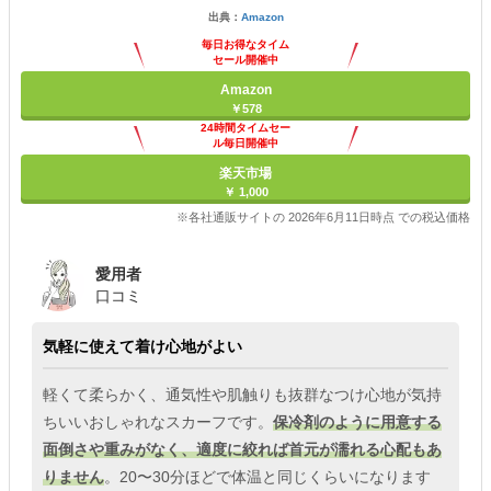
出典：
Amazon
毎日お得なタイム
セール開催中
Amazon
￥578
24時間タイムセー
ル毎日開催中
楽天市場
￥ 1,000
※各社通販サイトの 2026年6月11日時点 での税込価格
愛用者
口コミ
気軽に使えて着け心地がよい
軽くて柔らかく、通気性や肌触りも抜群なつけ心地が気持
ちいいおしゃれなスカーフです。
保冷剤のように用意する
面倒さや重みがなく、適度に絞れば首元が濡れる心配もあ
りません
。20〜30分ほどで体温と同じくらいになります