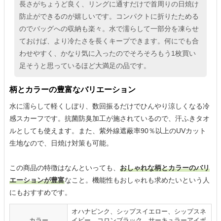
長さがちょうど良く、リングに通すだけで首周りの日焼け
防止ができるのが嬉しいです。コンパクトに折りたためる
のでバッグへの収納も楽々。水で濡らして一部分を凍らせ
ておけば、より冷たさを長くキープできます。何にでも合
わせやすく、かなり気に入ったのでそろそろもう1枚買い
足そうと思っているほど大満足の品です。
柄とカラーの豊富なバリエーション
水に濡らして軽くしぼり、数回振るだけでひんやり涼しくなる冷
感スカーフです。抗菌防臭加工が施されているので、汗ふきタオ
ルとしても使えます。また、紫外線遮蔽率90％以上のUVカット
生地なので、日焼け対策も可能。
この商品の特徴はなんといっても、
おしゃれな柄とカラーのバリ
エーションが豊富
なこと。機能性もおしゃれも求めたいという人
にもおすすめです。
オハナピンク、シップスイエロー、シップスネ
カラー
イビー、コロンブラック、サーキュラーアイボ