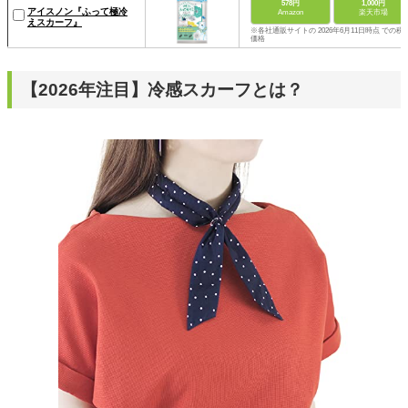
578円
1,000円
アイスノン『ふって極冷
Amazon
楽天市場
えスカーフ』
※各社通販サイトの 2026年6月11日時点 での税
価格
【2026年注目】冷感スカーフとは？