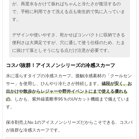
が、再度水をかけて振ればちゃんと冷たさが復活するの
で、手軽に利用できて洗える点も衛生的で気に入っていま
す。
デザインや使いやすさ、乾かせばコンパクトに収納できる
便利さは大満足ですが、穴に通して使う仕様のため、たま
に抜けて落としそうになる点だけ注意が必要です。
コスパ抜群！アイスノンシリーズの冷感スカーフ
水に濡らすタイプの冷感スカーフ。接触冷感素材の「クールセン
サー」を使用し、ひんやり冷たさが持続します。
値段が安く、お
出かけや散歩からレジャーや野外イベントにまで使える優れも
の
。しかも、紫外線遮断率95％のUVカット機能まで備えていま
す。
保冷剤売上No.1のアイスノンシリーズだからこそできる、コスパ
が抜群な冷感スカーフです。