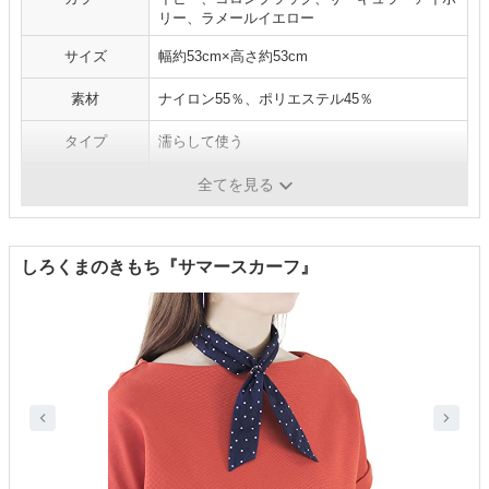
リー、ラメールイエロー
サイズ
幅約53cm×高さ約53cm
素材
ナイロン55％、ポリエステル45％
タイプ
濡らして使う
洗濯
洗濯機洗い
全てを見る
しろくまのきもち『サマースカーフ』