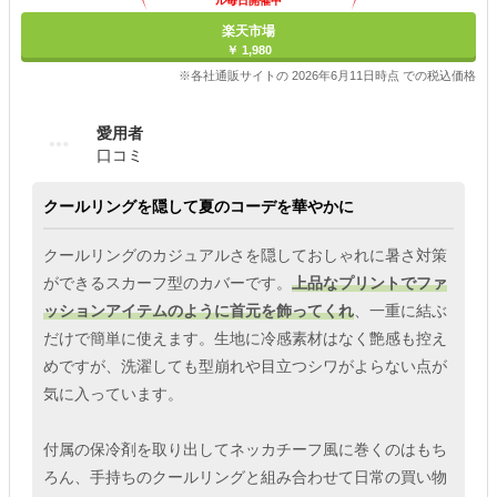
ル毎日開催中
楽天市場
￥ 1,980
※各社通販サイトの 2026年6月11日時点 での税込価格
愛用者
口コミ
クールリングを隠して夏のコーデを華やかに
クールリングのカジュアルさを隠しておしゃれに暑さ対策
ができるスカーフ型のカバーです。
上品なプリントでファ
ッションアイテムのように首元を飾ってくれ
、一重に結ぶ
だけで簡単に使えます。生地に冷感素材はなく艶感も控え
めですが、洗濯しても型崩れや目立つシワがよらない点が
気に入っています。
付属の保冷剤を取り出してネッカチーフ風に巻くのはもち
ろん、手持ちのクールリングと組み合わせて日常の買い物