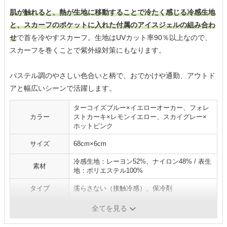
肌が触れると、熱が生地に移動することで冷たく感じる冷感生地
と、スカーフのポケットに入れた付属のアイスジェルの組み合わ
せ
で首を冷やすスカーフ。生地はUVカット率90％以上なので、
スカーフを巻くことで紫外線対策にもなります。
パステル調のやさしい色合いと柄で、おでかけや通勤、アウトド
アと幅広いシーンで活躍します。
ターコイズブルー×イエローオーカー、フォレ
カラー
ストカーキ×レモンイエロー、スカイグレー×
ホットピンク
サイズ
68cm×6cm
冷感生地：レーヨン52%、ナイロン48% / 表生
素材
地：ポリエステル100%
タイプ
濡らさない（接触冷感）、保冷剤
洗濯
洗濯機、手洗い
全てを見る