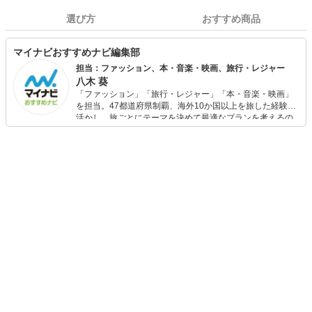
選び方
おすすめ商品
マイナビおすすめナビ編集部
担当：ファッション、本・音楽・映画、旅行・レジャー
八木 葵
「ファッション」「旅行・レジャー」「本・音楽・映画」
を担当。47都道府県制覇、海外10か国以上を旅した経験を
活かし、旅ごとにテーマを決めて最適なプランを考えるの
が得意。また、アパレルショップでの販売経験もあり。誰
でも手軽に楽しめるプチプラとトレンドを取り入れたコー
ディネートを提案します。本や映画から受けたインスピレ
ーションを日常や仕事に活かすことを大切にし、記事では
そんな視点から選んだおすすめ作品やアイテムを紹介しま
す。