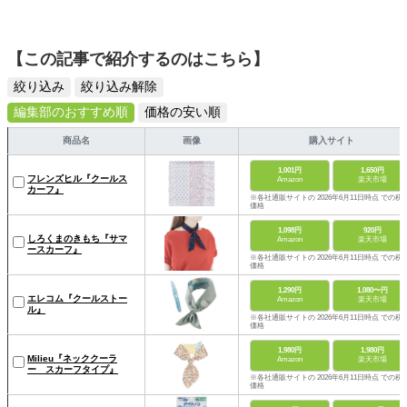
【この記事で紹介するのはこちら】
絞り込み
絞り込み解除
編集部のおすすめ順
価格の安い順
商品名
画像
購入サイト
1,001円
1,650円
フレンズヒル『クールス
Amazon
楽天市場
カーフ』
※各社通販サイトの 2026年6月11日時点 での税
価格
1,098円
920円
しろくまのきもち『サマ
Amazon
楽天市場
ースカーフ』
※各社通販サイトの 2026年6月11日時点 での税
価格
1,290円
1,080〜円
エレコム『クールストー
Amazon
楽天市場
ル』
※各社通販サイトの 2026年6月11日時点 での税
価格
1,980円
1,980円
Milieu『ネッククーラ
Amazon
楽天市場
ー スカーフタイプ』
※各社通販サイトの 2026年6月11日時点 での税
価格