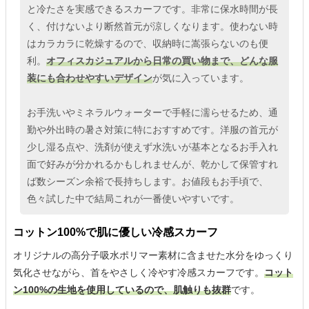
と冷たさを実感できるスカーフです。非常に保水時間が長
く、付けないより断然首元が涼しくなります。使わない時
はカラカラに乾燥するので、収納時に嵩張らないのも便
利。
オフィスカジュアルから日常の買い物まで、どんな服
装にも合わせやすいデザイン
が気に入っています。
お手洗いやミネラルウォーターで手軽に濡らせるため、通
勤や外出時の暑さ対策に特におすすめです。洋服の首元が
少し湿る点や、洗剤が使えず水洗いが基本となるお手入れ
面で好みが分かれるかもしれませんが、乾かして保管すれ
ば数シーズン余裕で長持ちします。お値段もお手頃で、
色々試した中で結局これが一番使いやすいです。
コットン100%で肌に優しい冷感スカーフ
オリジナルの高分子吸水ポリマー素材に含ませた水分をゆっくり
気化させながら、首をやさしく冷やす冷感スカーフです。
コット
ン100%の生地を使用しているので、肌触りも抜群
です。