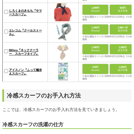
1,098円
920円
しろくまのきもち『サマ
Amazon
楽天市場
ースカーフ』
※各社通販サイトの 2026年6月11日時点 での税
価格
1,290円
1,080〜円
エレコム『クールストー
Amazon
楽天市場
ル』
※各社通販サイトの 2026年6月11日時点 での税
価格
1,980円
1,980円
Milieu『ネッククーラ
Amazon
楽天市場
ー スカーフタイプ』
※各社通販サイトの 2026年6月11日時点 での税
価格
578円
1,000円
アイスノン『ふって極冷
Amazon
楽天市場
えスカーフ』
※各社通販サイトの 2026年6月11日時点 での税
価格
冷感スカーフのお手入れ方法
ここでは、冷感スカーフのお手入れ方法を見ていきましょう。
冷感スカーフの洗濯の仕方