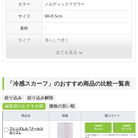
カラー
ノルディックフラワー
サイズ
68×8.5cm
素材
‐
タイプ
濡らして使う
洗濯
ドライクリーニングのみ
全てを見る
「冷感スカーフ」のおすすめ商品の比較一覧表
絞り込み
絞り込み解除
編集部のおすすめ順
価格の安い順
商品名
画像
購入サイト
1,001円
1,650円
フレンズヒル『クールス
Amazon
楽天市場
カーフ』
※各社通販サイトの 2026年6月11日時点 での税
価格