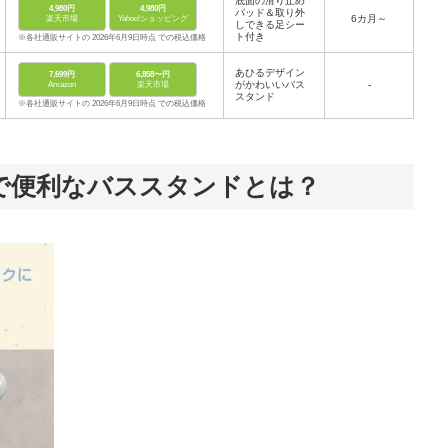
底面の滑り止め
4,980円
4,980円
パッド＆取り外
6カ月～
楽天市場
Yahoo!ショッピング
しできる足シー
ト付き
※各社通販サイトの 2026年6月9日時点 での税込価格
あひるデザイン
7,699円
6,858〜円
がかわいいバス
‐
Amazon
楽天市場
スタンド
※各社通販サイトの 2026年6月9日時点 での税込価格
で便利なバススタンドとは？