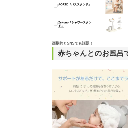
AORTD『バススタンド』
Zekono『シャワースタン
ド』
画期的とSNSでも話題！
赤ちゃんとのお風呂