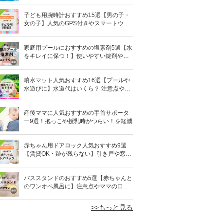
子ども用腕時計おすすめ15選【男の子・
女の子】人気のGPS付きやスマートウォ
ッチも
家庭用プールにおすすめの塩素剤5選【水
をキレイに保つ！】使いやすい錠剤やパ
ウダーなど
噴水マット人気おすすめ16選【プールや
水遊びに】水道代はいくら？ 注意点やデ
メリットも解説
産後ママに人気おすすめの手首サポータ
ー9選！抱っこや授乳時がつらい！を軽減
赤ちゃん用ドアロック人気おすすめ9選
【賃貸OK・跡が残らない】引き戸や窓対
策にも
0
バススタンドのおすすめ5選【赤ちゃんと
のワンオペ風呂に】注意点やママの口コ
ミも！
>>もっと見る