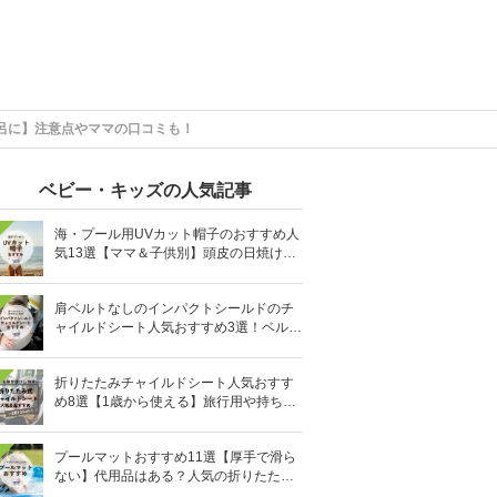
呂に】注意点やママの口コミも！
ベビー・キッズの人気記事
海・プール用UVカット帽子のおすすめ人
気13選【ママ＆子供別】頭皮の日焼け対
策に
肩ベルトなしのインパクトシールドのチ
ャイルドシート人気おすすめ3選！ベルト
を嫌がる＆抜け出す悩みも解消
折りたたみチャイルドシート人気おすす
め8選【1歳から使える】旅行用や持ち運
びに！
プールマットおすすめ11選【厚手で滑ら
ない】代用品はある？人気の折りたたみ
式も