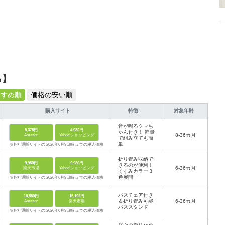
ら】
すすめ順
価格の安い順
購入サイト
特徴
対象年齢
音が鳴るクマち
5,378円
4,980円
ゃん付き！ 軽量
8-36カ月
Amazon
Yahoo!ショッピング
で組み立ても簡
単
※各社通販サイトの 2026年6月9日時点 での税込価格
折り畳み収納で
9,980円
9,980円
きるのが便利！
6-36カ月
楽天市場
Yahoo!ショッピング
くすみカラー３
色展開
※各社通販サイトの 2026年6月9日時点 での税込価格
バスチェア付き
16,880円
15,192円
＆折り畳み可能
6-36カ月
Amazon
楽天市場
バススタンド
※各社通販サイトの 2026年6月9日時点 での税込価格