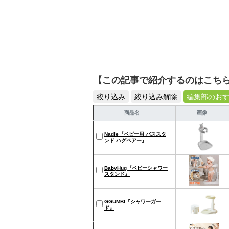
【この記事で紹介するのはこち
絞り込み
絞り込み解除
編集部のお
商品名
画像
Nadle『ベビー用 バススタ
ンド ハグベアー』
BabyHug『ベビーシャワー
スタンド』
GGUMBI『シャワーガー
ド』