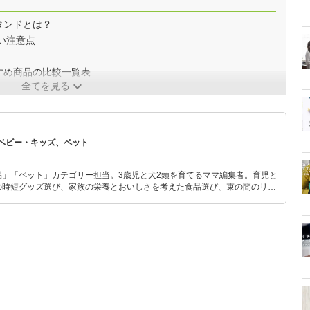
タンドとは？
い注意点
すめ商品の比較一覧表
全てを見る
ベビー・キッズ、ペット
品」「ペット」カテゴリー担当。3歳児と犬2頭を育てるママ編集者。育児と
の時短グッズ選び、家族の栄養とおいしさを考えた食品選び、束の間のリラ
めのスイーツ選びに自信あり。鋭い目線で商品を見極め、少しでも日々の生
介します。